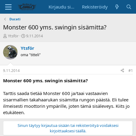
Kirjaudu sisään
Rekisteröidy
Ducati
Monster 600 yms. swingin sisämitta?
K
A
Ytsför
9.11.2014
e
l
s
o
Ytsför
k
i
oma "titteli"
u
t
s
u
t
s
9.11.2014
#1
e
p
l
ä
Monster 600 yms. swingin sisämitta?
u
i
n
v
Tarttis saada tietää Monster 600 ja/taai vastaavien
a
ä
sisarmallien takahaarukan sisämitta rungon päästä. Eli tulee
l
ilmeisesti moottorin ympärille, joten tämä sisäleveys. Kiits jo
o
etukäteen.
i
t
t
Sinun täytyy kirjautua sisään tai rekisteröityä voidaksesi
a
kirjoittaaksesi täällä.
j