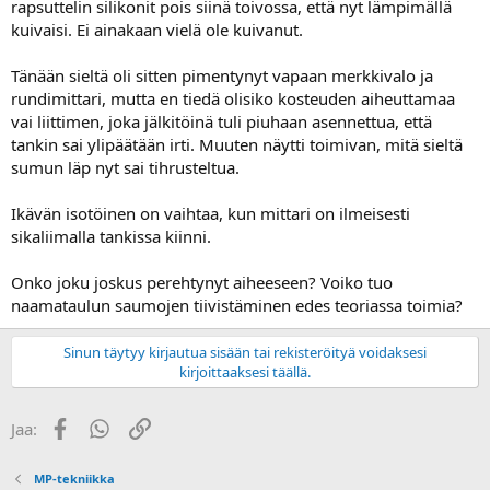
rapsuttelin silikonit pois siinä toivossa, että nyt lämpimällä
a
kuivaisi. Ei ainakaan vielä ole kuivanut.
Tänään sieltä oli sitten pimentynyt vapaan merkkivalo ja
rundimittari, mutta en tiedä olisiko kosteuden aiheuttamaa
vai liittimen, joka jälkitöinä tuli piuhaan asennettua, että
tankin sai ylipäätään irti. Muuten näytti toimivan, mitä sieltä
sumun läp nyt sai tihrusteltua.
Ikävän isotöinen on vaihtaa, kun mittari on ilmeisesti
sikaliimalla tankissa kiinni.
Onko joku joskus perehtynyt aiheeseen? Voiko tuo
naamataulun saumojen tiivistäminen edes teoriassa toimia?
Sinun täytyy kirjautua sisään tai rekisteröityä voidaksesi
kirjoittaaksesi täällä.
Facebook
WhatsApp
Linkki
Jaa:
MP-tekniikka