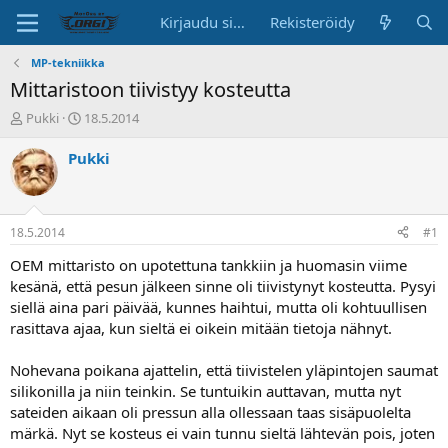
Kirjaudu sisään
Rekisteröidy
MP-tekniikka
Mittaristoon tiivistyy kosteutta
K
A
Pukki
18.5.2014
e
l
s
o
Pukki
k
i
u
t
s
u
t
s
18.5.2014
#1
e
p
l
ä
OEM mittaristo on upotettuna tankkiin ja huomasin viime
u
i
kesänä, että pesun jälkeen sinne oli tiivistynyt kosteutta. Pysyi
n
v
siellä aina pari päivää, kunnes haihtui, mutta oli kohtuullisen
a
ä
rasittava ajaa, kun sieltä ei oikein mitään tietoja nähnyt.
l
o
Nohevana poikana ajattelin, että tiivistelen yläpintojen saumat
i
t
silikonilla ja niin teinkin. Se tuntuikin auttavan, mutta nyt
t
sateiden aikaan oli pressun alla ollessaan taas sisäpuolelta
a
märkä. Nyt se kosteus ei vain tunnu sieltä lähtevän pois, joten
j