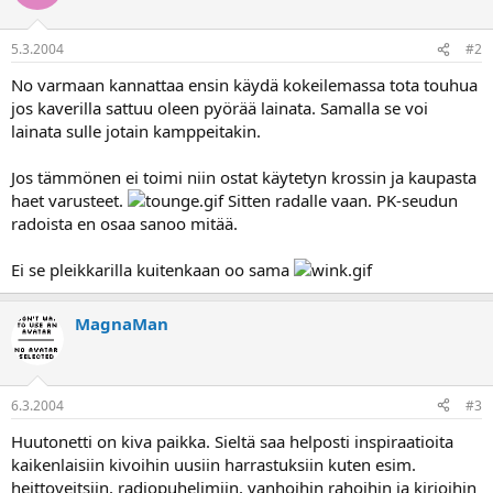
a
5.3.2004
#2
No varmaan kannattaa ensin käydä kokeilemassa tota touhua
jos kaverilla sattuu oleen pyörää lainata. Samalla se voi
lainata sulle jotain kamppeitakin.
Jos tämmönen ei toimi niin ostat käytetyn krossin ja kaupasta
haet varusteet.
Sitten radalle vaan. PK-seudun
radoista en osaa sanoo mitää.
Ei se pleikkarilla kuitenkaan oo sama
MagnaMan
6.3.2004
#3
Huutonetti on kiva paikka. Sieltä saa helposti inspiraatioita
kaikenlaisiin kivoihin uusiin harrastuksiin kuten esim.
heittoveitsiin, radiopuhelimiin, vanhoihin rahoihin ja kirjoihin