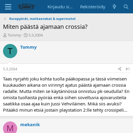
Kirjaudu sisään
Rekisteröidy
Kurapyörät, matkaenskat & supermotot
Miten päästä ajamaan crossia?
K
A
Tommy
5.3.2004
e
l
s
o
Tommy
T
k
i
u
t
s
u
t
s
5.3.2004
#1
e
p
l
ä
Taas nyrjahti joku kohta tuolla pääkopassa ja tässä viimeisen
u
i
kuukauden aikana on virinnyt ajatus päästä ajamaan crossia
n
v
radalle. Mutta miten se käytännössä onnistuu pk-seudulla? En
a
ä
omista tuollaista pyörää enkä siihen soveltuvia ajovarusteita
l
saatikka osaa ajaa kuin Jussi Vehviläinen. Mikä siis avuksi?
o
Pitääkö minun etsiä jostain playstation 2:lle tehty crossipeli...
i
t
t
mekanik
a
M
j