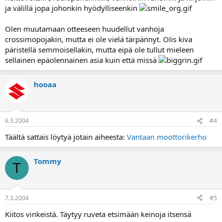
ja välillä jopa johonkin hyödylliseenkin
Olen muutamaan otteeseen huudellut vanhoja
crossimopojakin, mutta ei ole vielä tärpännyt. Olis kiva
päristellä semmoisellakin, mutta eipä ole tullut mieleen
sellainen epäolennainen asia kuin että missä
hooaa
6.3.2004
#4
Täältä sattais löytyä jotain aiheesta:
Vantaan moottorikerho
Tommy
T
7.3.2004
#5
Kiitos vinkeistä. Täytyy ruveta etsimään keinoja itsensä