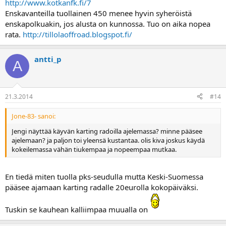
http://www.kotkanfk.fi/7
Enskavanteilla tuollainen 450 menee hyvin syheröistä
enskapolkuakin, jos alusta on kunnossa. Tuo on aika nopea
rata.
http://tillolaoffroad.blogspot.fi/
antti_p
A
21.3.2014
#14
Jone-83- sanoi:
Jengi näyttää käyvän karting radoilla ajelemassa? minne pääsee
ajelemaan? ja paljon toi yleensä kustantaa. olis kiva joskus käydä
kokeilemassa vähän tiukempaa ja nopeempaa mutkaa.
En tiedä miten tuolla pks-seudulla mutta Keski-Suomessa
pääsee ajamaan karting radalle 20eurolla kokopäiväksi.
Tuskin se kauhean kalliimpaa muualla on