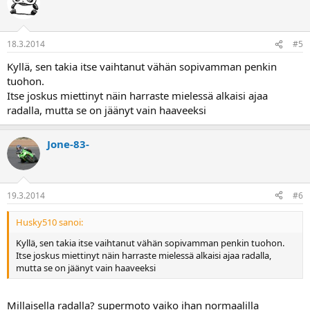
reissut ja työmatkat tekemättä, erittäin lyhyen huoltovälin,
virtalukon puuttumisen vuoksi. Joskus tullut ajettua sellanen yli
300km lenkki, niin oli kyllä tuon pyörän kanssa perse aika hellänä.
18.3.2014
#5
Kyllä, sen takia itse vaihtanut vähän sopivamman penkin
tuohon.
Itse joskus miettinyt näin harraste mielessä alkaisi ajaa
radalla, mutta se on jäänyt vain haaveeksi
Jone-83-
19.3.2014
#6
Husky510 sanoi:
Kyllä, sen takia itse vaihtanut vähän sopivamman penkin tuohon.
Itse joskus miettinyt näin harraste mielessä alkaisi ajaa radalla,
mutta se on jäänyt vain haaveeksi
Millaisella radalla? supermoto vaiko ihan normaalilla