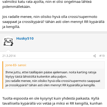
valmiiksi katu rata ajoilta, niin ei olisi ongelmaa lähteä
pidemmällekään.
Jos radalle menee, niin olisiko hyvä olla crossi/supermoto
saappaat ja crossikypärä? tähän asti olen mennyt RR kypärällä
ja kengillä.
Husky510
21.3.2014
#19
Jone-83- sanoi:
Ihme juttu, ettei täälläpäin pääse ajelemaan. noita karting ratoja
löytyy tästä lähistöltä kuitenkin aika paljon.
Jos radalle menee, niin olisiko hyvä olla crossi/supermoto saappaat
ja crossikypärä? tähän asti olen mennyt RR kypärällä ja kengillä.
Tuolta espoosta en ole kysynyt kuin yhdestä paikasta. Kyllä
tavallisella kypärällä voi vetää ja miksi ei RR kengillä, kunhan