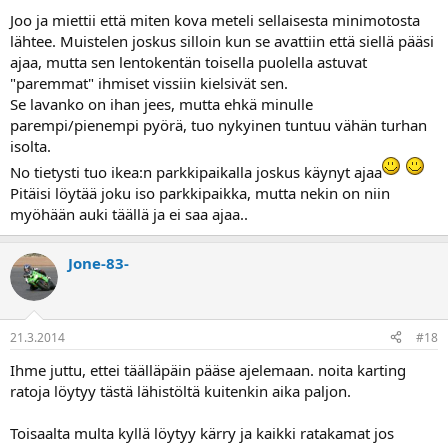
Joo ja miettii että miten kova meteli sellaisesta minimotosta
lähtee. Muistelen joskus silloin kun se avattiin että siellä pääsi
ajaa, mutta sen lentokentän toisella puolella astuvat
"paremmat" ihmiset vissiin kielsivät sen.
Se lavanko on ihan jees, mutta ehkä minulle
parempi/pienempi pyörä, tuo nykyinen tuntuu vähän turhan
isolta.
No tietysti tuo ikea:n parkkipaikalla joskus käynyt ajaa
Pitäisi löytää joku iso parkkipaikka, mutta nekin on niin
myöhään auki täällä ja ei saa ajaa..
Jone-83-
21.3.2014
#18
Ihme juttu, ettei täälläpäin pääse ajelemaan. noita karting
ratoja löytyy tästä lähistöltä kuitenkin aika paljon.
Toisaalta multa kyllä löytyy kärry ja kaikki ratakamat jos