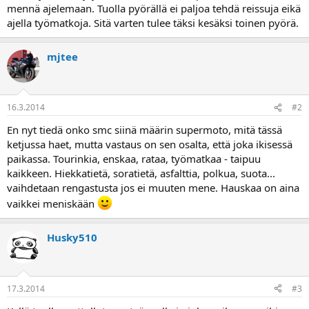
mennä ajelemaan. Tuolla pyörällä ei paljoa tehdä reissuja eikä
a
ajella työmatkoja. Sitä varten tulee täksi kesäksi toinen pyörä.
mjtee
16.3.2014
#2
En nyt tiedä onko smc siinä määrin supermoto, mitä tässä
ketjussa haet, mutta vastaus on sen osalta, että joka ikisessä
paikassa. Tourinkia, enskaa, rataa, työmatkaa - taipuu
kaikkeen. Hiekkatietä, soratietä, asfalttia, polkua, suota...
vaihdetaan rengastusta jos ei muuten mene. Hauskaa on aina
vaikkei meniskään
Husky510
17.3.2014
#3