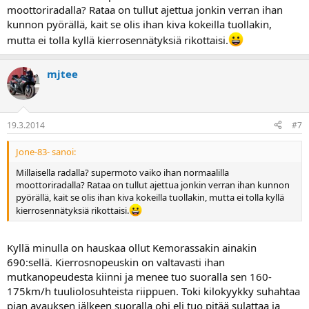
moottoriradalla? Rataa on tullut ajettua jonkin verran ihan
kunnon pyörällä, kait se olis ihan kiva kokeilla tuollakin,
mutta ei tolla kyllä kierrosennätyksiä rikottaisi.
mjtee
19.3.2014
#7
Jone-83- sanoi:
Millaisella radalla? supermoto vaiko ihan normaalilla
moottoriradalla? Rataa on tullut ajettua jonkin verran ihan kunnon
pyörällä, kait se olis ihan kiva kokeilla tuollakin, mutta ei tolla kyllä
kierrosennätyksiä rikottaisi.
Kyllä minulla on hauskaa ollut Kemorassakin ainakin
690:sellä. Kierrosnopeuskin on valtavasti ihan
mutkanopeudesta kiinni ja menee tuo suoralla sen 160-
175km/h tuuliolosuhteista riippuen. Toki kilokyykky suhahtaa
pian avauksen jälkeen suoralla ohi eli tuo pitää sulattaa ja