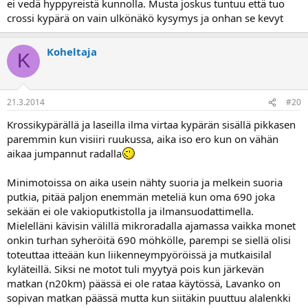
ei vedä hyppyreistä kunnolla. Musta joskus tuntuu että tuo
crossi kypärä on vain ulkönäkö kysymys ja onhan se kevyt
Koheltaja
K
21.3.2014
#20
Krossikypärällä ja laseilla ilma virtaa kypärän sisällä pikkasen
paremmin kun visiiri ruukussa, aika iso ero kun on vähän
aikaa jumpannut radalla
Minimotoissa on aika usein nähty suoria ja melkein suoria
putkia, pitää paljon enemmän meteliä kun oma 690 joka
sekään ei ole vakioputkistolla ja ilmansuodattimella.
Mielelläni kävisin välillä mikroradalla ajamassa vaikka monet
onkin turhan syheröitä 690 möhkölle, parempi se siellä olisi
toteuttaa itteään kun liikenneympyöröissä ja mutkaisilal
kyläteillä. Siksi ne motot tuli myytyä pois kun järkevän
matkan (n20km) päässä ei ole rataa käytössä, Lavanko on
sopivan matkan päässä mutta kun siitäkin puuttuu alalenkki