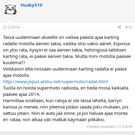
Husky510
21.3.2014
#15
Tässä uudenmaan alueelle on vaikea päästä ajaa karting
radalle motolla äänien takia, vaikka olisi vakio äänet. Espossa
on yksi rata, kysyin ei saa äänien takia, helsingissä tattiksen
karting rata, ei pääse äänien takia. Mutta mini motolla pääsee
kuulema??
Veikkaisin että missään uudenmaan karting radalla ei pääse
ajaa motolla.
http://www.jepuz.arkku.net/supermoto/radat.html
Tuolla on noista supermoto radoista, en tiedä missä kaikialla
pääsee ajaa 2014.
Harmittaa sinällään, kun ratoja ei ole tässä lähellä, kärryn
kanssa jo menee, niin yleensä pitäisi saada joku mukaan, jos
sattuu jotain. Niin ei auto jää sinne. Ja jos haluaa ajaa monta
eri rataa, niin alkaa väli matkat käymään pitkäksi.
Viimeksi muokattu:
21.3.2014