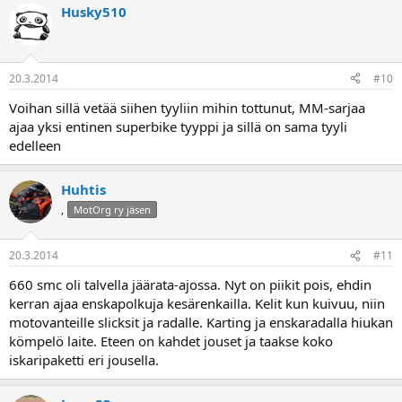
Husky510
20.3.2014
#10
Voihan sillä vetää siihen tyyliin mihin tottunut, MM-sarjaa
ajaa yksi entinen superbike tyyppi ja sillä on sama tyyli
edelleen
Huhtis
,
MotOrg ry jäsen
20.3.2014
#11
660 smc oli talvella jäärata-ajossa. Nyt on piikit pois, ehdin
kerran ajaa enskapolkuja kesärenkailla. Kelit kun kuivuu, niin
motovanteille slicksit ja radalle. Karting ja enskaradalla hiukan
kömpelö laite. Eteen on kahdet jouset ja taakse koko
iskaripaketti eri jousella.