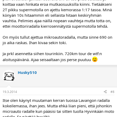
koittaa vaan hinkata eroa mutkaosuuksilla kiinni. Tietääkseni
2T pikku supermotolla on ajettu kemorassa 1:17 tasoa. Minä
könyän 10s hitaammin eli sellaista hitaan keskiryhmän
vauhtia. Pelimies ajaa näillä nopean vauhteja mutta totta on,
ettei moottoriradalla kierrosennätystä supermotolla tehdä.
On myös tullut ajettua mikroautoradalla, mutta sinne 690 on
jo aika raskas. Ihan kivaa sekin toki.
Ja prkl asennetta siihen tourinkiin. 720km tour de wtf:n
aloituspäivänä. Ajaa seisaaltaan jos perse puutuu
Husky510
19.3.2014
#8
Itse olen käynyt muutaman kerran tuossa Lavangon radalla
kokeilemassa, ihan jees. Mutta ehkä liian pieni, että johonkin
microauto radalle kun pääsisi tai sitten tuolla Hyvinkään moto
radalle. Se näyttää hyvältä.