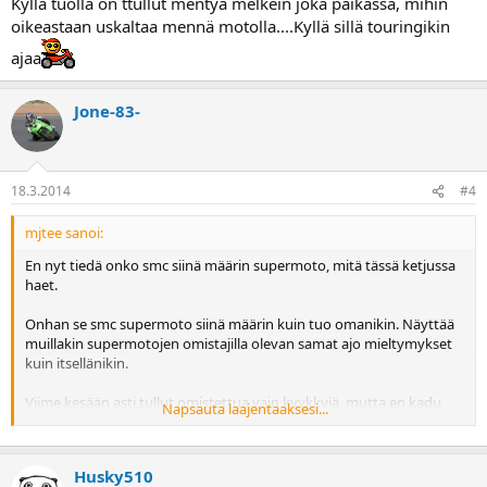
Kyllä tuolla on ttullut mentyä melkein joka paikassa, mihin
oikeastaan uskaltaa mennä motolla....Kyllä sillä touringikin
ajaa
Jone-83-
18.3.2014
#4
mjtee sanoi:
En nyt tiedä onko smc siinä määrin supermoto, mitä tässä ketjussa
haet.
Onhan se smc supermoto siinä määrin kuin tuo omanikin. Näyttää
muillakin supermotojen omistajilla olevan samat ajo mieltymykset
kuin itsellänikin.
Viime kesään asti tullut omistettua vain kyykkyjä, mutta en kadu
Napsauta laajentaaksesi...
kyykyn pois vaihtamista hetkeäkään. Tuolla motolla on ollut paljon
hauskempaa ajella kuin kyykyllä.
Husky510
Niin hauskaa kun tuolla motolla onkin ajella, niin sillä jää pitemmät