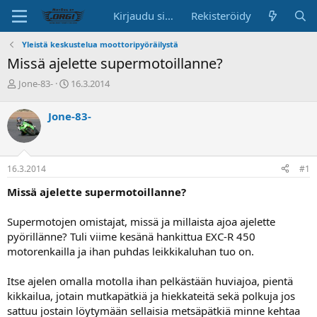
Kirjaudu sisään
Rekisteröidy
Yleistä keskustelua moottoripyöräilystä
Missä ajelette supermotoillanne?
K
A
Jone-83-
16.3.2014
e
l
s
o
Jone-83-
k
i
u
t
s
u
t
s
16.3.2014
#1
e
p
l
ä
Missä ajelette supermotoillanne?
u
i
n
v
Supermotojen omistajat, missä ja millaista ajoa ajelette
a
ä
pyörillänne? Tuli viime kesänä hankittua EXC-R 450
l
o
motorenkailla ja ihan puhdas leikkikaluhan tuo on.
i
t
Itse ajelen omalla motolla ihan pelkästään huviajoa, pientä
t
kikkailua, jotain mutkapätkiä ja hiekkateitä sekä polkuja jos
a
sattuu jostain löytymään sellaisia metsäpätkiä minne kehtaa
j