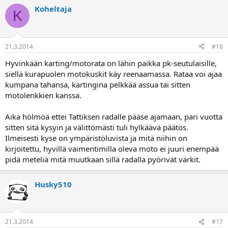
Koheltaja
K
21.3.2014
#16
Hyvinkään karting/motorata on lähin paikka pk-seutulaisille,
siellä kurapuolen motokuskit käy reenaamassa. Rataa voi ajaa
kumpana tahansa, kartingina pelkkää assua tai sitten
motolenkkien kanssa.
Aika hölmöä ettei Tattiksen radalle pääse ajamaan, pari vuotta
sitten sitä kysyin ja välittömästi tuli hylkäävä päätös.
Ilmeisesti kyse on ympäristöluvista ja mitä niihin on
kirjoitettu, hyvillä vaimentimilla oleva moto ei juuri enempää
pidä meteliä mitä muutkaan sillä radalla pyörivät värkit.
Husky510
21.3.2014
#17