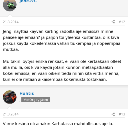
Jone-83-
21.3.2014
#12
Jengi näyttää käyvän karting radoilla ajelemassa? minne
pääsee ajelemaan? ja paljon toi yleensä kustantaa. olis kiva
joskus käydä kokeilemassa vähän tiukempaa ja nopeempaa
mutkaa.
Multakin löytyis enska renkaat, ei vaan ole kertaakaan olleet
alla mulla, ois kiva käydä jotain kunnon metsäpätkääkin
kokeilemassa, en vaan oikein tiedä mihin sitä viittis mennä,
kun ei ole mitään aikaisempaa kokemusta tostakaan.
Huhtis
,
MotOrg ry jäsen
21.3.2014
#13
Viime kesänä oli ainakin Karhulassa mahdollisuus ajella.