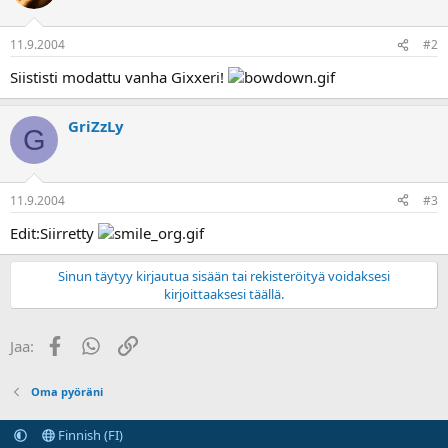
a
11.9.2004
#2
Siististi modattu vanha Gixxeri!
GriZzLy
G
11.9.2004
#3
Edit:Siirretty
Sinun täytyy kirjautua sisään tai rekisteröityä voidaksesi
kirjoittaaksesi täällä.
Facebook
WhatsApp
Linkki
Jaa:
Oma pyöräni
Finnish (FI)