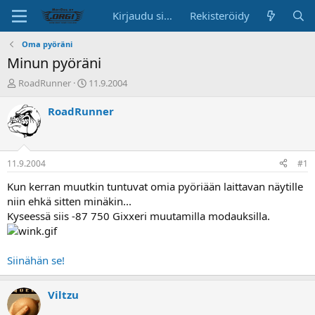
Kirjaudu sisään
Rekisteröidy
Oma pyöräni
Minun pyöräni
K
A
RoadRunner
11.9.2004
e
l
s
o
RoadRunner
k
i
u
t
s
u
t
s
11.9.2004
#1
e
p
l
ä
Kun kerran muutkin tuntuvat omia pyöriään laittavan näytille
u
i
niin ehkä sitten minäkin...
n
v
Kyseessä siis -87 750 Gixxeri muutamilla modauksilla.
a
ä
l
o
Siinähän se!
i
t
t
Viltzu
a
j