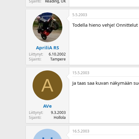
Sijainti
Reading, UK
5.5.2003
Todella hieno vehje! Onnittelut
ApriliA RS
Liittynyt
6.10.2002
Sijainti
Tampere
15.5.2003
A
Ja taas saa kuvan näkymään suo
AVe
Liittynyt
9.3.2003
Sijainti
Hollola
16.5.2003