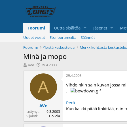
Foorumi
Uutta sisältöä
Jäsenet
Mot
Uudet viestit
Etsi foorumeilta
Säännöt
Foorumi
Yleistä keskustelua
Merkkikohtaista keskustelu
Minä ja mopo
K
A
AVe
29.4.2003
e
l
s
o
29.4.2003
k
i
A
Vihdoinkin sain kuvan jossa mi
u
t
s
u
.
t
s
e
p
Perä
AVe
l
ä
Kun kaikki pitää linkittää, niin
u
i
Liittynyt
9.3.2003
n
v
Sijainti
Hollola
a
ä
l