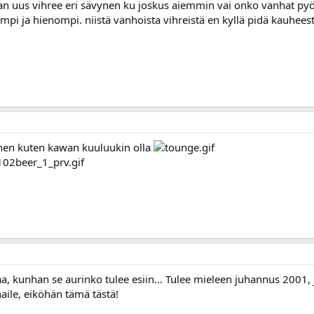
n uus vihree eri sävynen ku joskus aiemmin vai onko vanhat pyö
ämpi ja hienompi. niistä vanhoista vihreistä en kyllä pidä kauheest
nen kuten kawan kuuluukin olla
aa, kunhan se aurinko tulee esiin... Tulee mieleen juhannus 2001
ile, eiköhän tämä tästä!