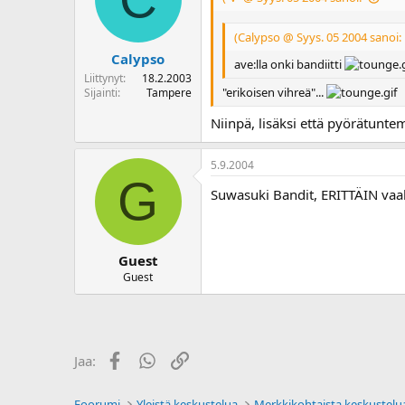
(Calypso @ Syys. 05 2004 sanoi:
Calypso
ave:lla onki bandiitti
Liittynyt
18.2.2003
"erikoisen vihreä"...
Sijainti
Tampere
Niinpä, lisäksi että pyörätunte
5.9.2004
G
Suwasuki Bandit, ERITTÄIN vaal
Guest
Guest
Facebook
WhatsApp
Linkki
Jaa:
Foorumi
Yleistä keskustelua
Merkkikohtaista keskustelu