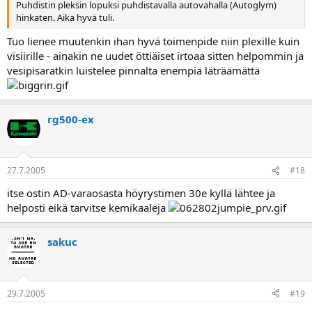
Puhdistin pleksin lopuksi puhdistavalla autovahalla (Autoglym)
hinkaten. Aika hyvä tuli.
Tuo lienee muutenkin ihan hyvä toimenpide niin plexille kuin
visiirille - ainakin ne uudet öttiäiset irtoaa sitten helpommin ja
vesipisaratkin luistelee pinnalta enempiä läträämättä
rg500-ex
27.7.2005
#18
itse ostin AD-varaosasta höyrystimen 30e kyllä lähtee ja
helposti eikä tarvitse kemikaaleja
sakuc
29.7.2005
#19