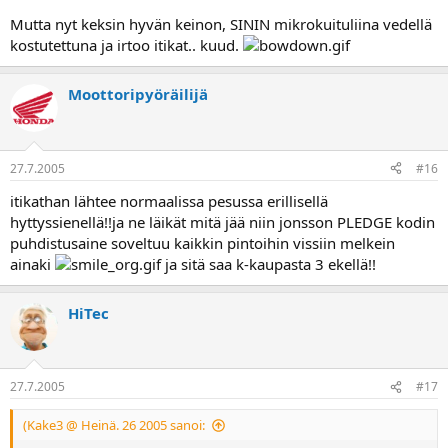
Mutta nyt keksin hyvän keinon, SININ mikrokuituliina vedellä
kostutettuna ja irtoo itikat.. kuud.
Moottoripyöräilijä
27.7.2005
#16
itikathan lähtee normaalissa pesussa erillisellä
hyttyssienellä!!ja ne läikät mitä jää niin jonsson PLEDGE kodin
puhdistusaine soveltuu kaikkin pintoihin vissiin melkein
ainaki
ja sitä saa k-kaupasta 3 ekellä!!
HiTec
27.7.2005
#17
(Kake3 @ Heinä. 26 2005 sanoi: