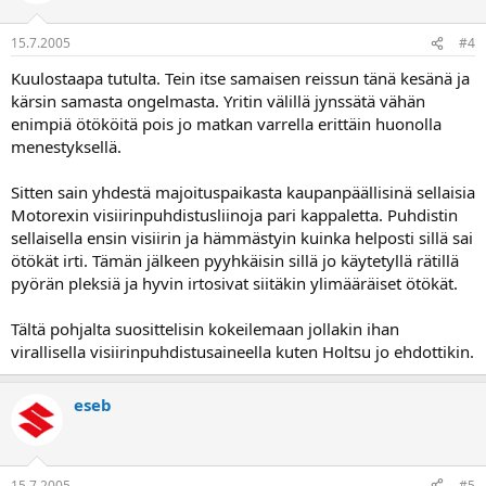
15.7.2005
#4
Kuulostaapa tutulta. Tein itse samaisen reissun tänä kesänä ja
kärsin samasta ongelmasta. Yritin välillä jynssätä vähän
enimpiä ötököitä pois jo matkan varrella erittäin huonolla
menestyksellä.
Sitten sain yhdestä majoituspaikasta kaupanpäällisinä sellaisia
Motorexin visiirinpuhdistusliinoja pari kappaletta. Puhdistin
sellaisella ensin visiirin ja hämmästyin kuinka helposti sillä sai
ötökät irti. Tämän jälkeen pyyhkäisin sillä jo käytetyllä rätillä
pyörän pleksiä ja hyvin irtosivat siitäkin ylimääräiset ötökät.
Tältä pohjalta suosittelisin kokeilemaan jollakin ihan
virallisella visiirinpuhdistusaineella kuten Holtsu jo ehdottikin.
eseb
15.7.2005
#5