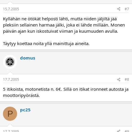
15.7.2005
#7
Kyllähän ne ötökät helposti lähti, mutta niiden jäljiltä jää
pleksiin sellainen harmaa jälki, joka ei lähde millään. Monen
päivän ajan kun iskostuivat viiman ja kuumuuden avulla.
Täytyy koettaa noita yllä mainittuja aineita.
domus
17.7.2005
#8
5 itikoista, motonetista n. 6€. Sillä on itikat ironneet autosta ja
moottoripyörästä.
pc25
P
17.7.2005
#9