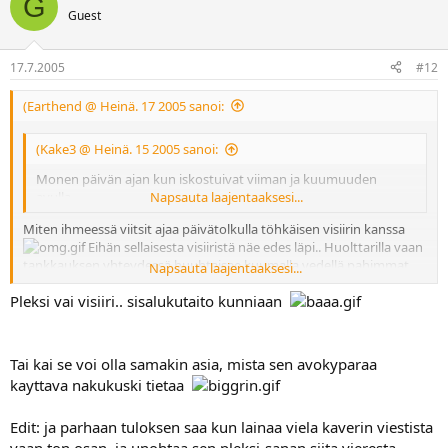
G
Guest
17.7.2005
#12
(Earthend @ Heinä. 17 2005 sanoi:
(Kake3 @ Heinä. 15 2005 sanoi:
Monen päivän ajan kun iskostuivat viiman ja kuumuuden
avulla.
Napsauta laajentaaksesi...
Miten ihmeessä viitsit ajaa päivätolkulla töhkäisen visiirin kanssa
Eihän sellaisesta visiiristä näe edes läpi.. Huolttarilla vaan
tankkauksen yhteydessä huuhtaisee kuumalla vedellä pahimmat
Napsauta laajentaaksesi...
jämät pois.
Pleksi vai visiiri.. sisalukutaito kunniaan
Tai kai se voi olla samakin asia, mista sen avokyparaa
kayttava nakukuski tietaa
Edit: ja parhaan tuloksen saa kun lainaa viela kaverin viestista