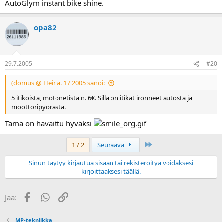
AutoGlym instant bike shine.
opa82
29.7.2005
#20
(domus @ Heinä. 17 2005 sanoi:
5 itikoista, motonetista n. 6€. Sillä on itikat ironneet autosta ja
moottoripyörästä.
Tämä on havaittu hyväksi
Last
1 / 2
Seuraava
Sinun täytyy kirjautua sisään tai rekisteröityä voidaksesi
kirjoittaaksesi täällä.
Facebook
WhatsApp
Linkki
Jaa:
MP-tekniikka