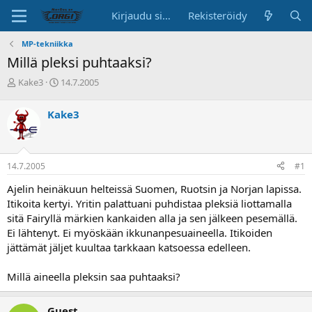
Kirjaudu sisään
Rekisteröidy
MP-tekniikka
Millä pleksi puhtaaksi?
K
A
Kake3
14.7.2005
e
l
s
o
Kake3
k
i
u
t
s
u
t
s
14.7.2005
#1
e
p
l
ä
Ajelin heinäkuun helteissä Suomen, Ruotsin ja Norjan lapissa.
u
i
Itikoita kertyi. Yritin palattuani puhdistaa pleksiä liottamalla
n
v
sitä Fairyllä märkien kankaiden alla ja sen jälkeen pesemällä.
a
ä
Ei lähtenyt. Ei myöskään ikkunanpesuaineella. Itikoiden
l
o
jättämät jäljet kuultaa tarkkaan katsoessa edelleen.
i
t
Millä aineella pleksin saa puhtaaksi?
t
a
j
Guest