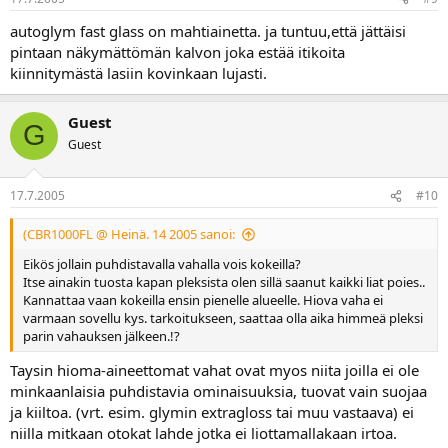
autoglym fast glass on mahtiainetta. ja tuntuu,että jättäisi
pintaan näkymättömän kalvon joka estää itikoita
kiinnitymästä lasiin kovinkaan lujasti.
Guest
G
Guest
17.7.2005
#10
(CBR1000FL @ Heinä. 14 2005 sanoi:
Eikös jollain puhdistavalla vahalla vois kokeilla?
Itse ainakin tuosta kapan pleksista olen sillä saanut kaikki liat poies..
Kannattaa vaan kokeilla ensin pienelle alueelle. Hiova vaha ei
varmaan sovellu kys. tarkoitukseen, saattaa olla aika himmeä pleksi
parin vahauksen jälkeen.!?
Taysin hioma-aineettomat vahat ovat myos niita joilla ei ole
minkaanlaisia puhdistavia ominaisuuksia, tuovat vain suojaa
ja kiiltoa. (vrt. esim. glymin extragloss tai muu vastaava) ei
niilla mitkaan otokat lahde jotka ei liottamallakaan irtoa.