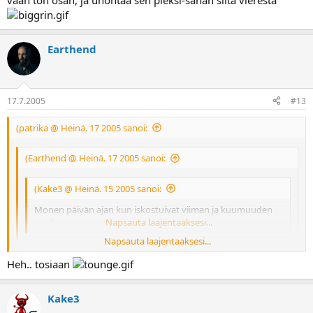
vaan ton osan, ja unohtaa sen pleksi-sanan siita vieresta
Earthend
17.7.2005
#13
(patrika @ Heinä. 17 2005 sanoi:
(Earthend @ Heinä. 17 2005 sanoi:
(Kake3 @ Heinä. 15 2005 sanoi:
Monen päivän ajan kun iskostuivat viiman ja kuumuuden
avulla.
Napsauta laajentaaksesi...
Napsauta laajentaaksesi...
Miten ihmeessä viitsit ajaa päivätolkulla töhkäisen visiirin
kanssa
Eihän sellaisesta visiiristä näe edes läpi..
Heh.. tosiaan
Huolttarilla vaan tankkauksen yhteydessä huuhtaisee kuumalla
Napsauta laajentaaksesi...
vedellä pahimmat jämät pois.
Pleksi vai visiiri.. sisalukutaito kunniaan
Kake3