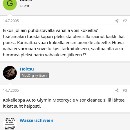
G
a
Guest
14.7.2005
#2
Eikös jollain puhdistavalla vahalla vois kokeilla?
Itse ainakin tuosta kapan pleksista olen sillä saanut kaikki liat
poies.. Kannattaa vaan kokeilla ensin pienelle alueelle. Hiova
vaha ei varmaan sovellu kys. tarkoitukseen, saattaa olla aika
himmeä pleksi parin vahauksen jälkeen.!?
Holtsu
MotOrg ry jäsen
14.7.2005
#3
Kokeileppa Auto Glymin Motorcycle visor cleaner, sillä lähtee
itikat suht helposti.
Wasserschwein