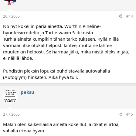
26.7.2005
#14
No nyt kokeilin paria ainetta. Wurthin Pineline-
hyönteisirroitetta ja Turtle-waxin 5-itikoista.
Turhia aineita kumpikin tähän tarkoitukseen. Kyllä niillä
varmaan itse ötökät helposti lähtee, mutta ne lähtee
muutenkin helposti. Se harmaa jälki, mikä niistä pleksiin jää,
ei näillä lähde.
Puhdistin pleksin lopuksi puhdistavalla autovahalla
(Autoglym) hinkaten. Aika hyvä tuli.
peksu
27.7.2005
#15
Mäkin olen kaikenlaisia aineita kokeillut ja itikat ei irtoa,
vahalla irtoaa hyvin.