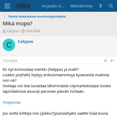
Kirjaudu sisään
Rekisteröidy
Yleistä keskustelua moottoripyöräilystä
Mikä mopo?
K
A
Calypso
19.9.2004
e
l
s
o
Calypso
C
k
i
u
t
s
u
t
s
19.9.2004
#1
e
p
l
ä
Eli nyt kiinnostaa merkki (helppo) ja malli?
u
i
Lisäksi jos(heh) löytyy erikoismainintoja kyseisestä mallista
n
v
niin ok?
a
ä
Voittaja voi itse lunastaa lähimmästä citymarketista(ei koske
l
lapinläänissä asuvia) perunan päivän hintaan.
o
i
t
mopovisa
t
a
Jos ootte kilttejä niin (pikku?)joululahjaks saatte lisää kuvia
j