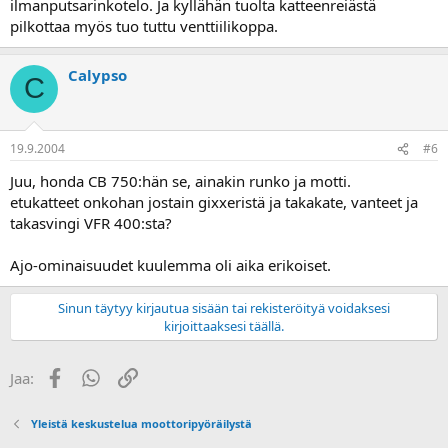
ilmanputsarinkotelo. Ja kyllähän tuolta katteenreiästä
pilkottaa myös tuo tuttu venttiilikoppa.
Calypso
C
19.9.2004
#6
Juu, honda CB 750:hän se, ainakin runko ja motti.
etukatteet onkohan jostain gixxeristä ja takakate, vanteet ja
takasvingi VFR 400:sta?
Ajo-ominaisuudet kuulemma oli aika erikoiset.
Sinun täytyy kirjautua sisään tai rekisteröityä voidaksesi
kirjoittaaksesi täällä.
Facebook
WhatsApp
Linkki
Jaa:
Yleistä keskustelua moottoripyöräilystä