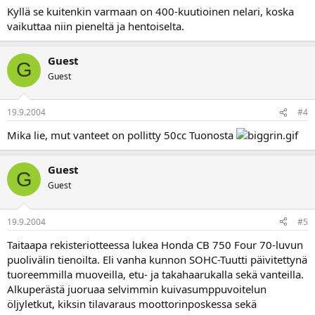
Kyllä se kuitenkin varmaan on 400-kuutioinen nelari, koska
vaikuttaa niin pieneltä ja hentoiselta.
Guest
G
Guest
19.9.2004
#4
Mika lie, mut vanteet on pollitty 50cc Tuonosta
Guest
G
Guest
19.9.2004
#5
Taitaapa rekisteriotteessa lukea Honda CB 750 Four 70-luvun
puolivälin tienoilta. Eli vanha kunnon SOHC-Tuutti päivitettynä
tuoreemmilla muoveilla, etu- ja takahaarukalla sekä vanteilla.
Alkuperästä juoruaa selvimmin kuivasumppuvoitelun
öljyletkut, kiksin tilavaraus moottorinposkessa sekä