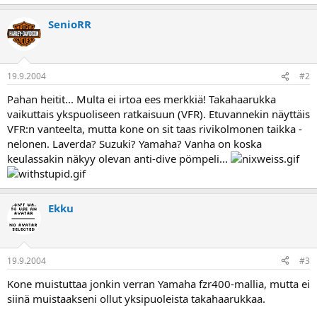
a
SenioRR
19.9.2004
#2
Pahan heitit... Multa ei irtoa ees merkkiä! Takahaarukka
vaikuttais ykspuoliseen ratkaisuun (VFR). Etuvannekin näyttäis
VFR:n vanteelta, mutta kone on sit taas rivikolmonen taikka -
nelonen. Laverda? Suzuki? Yamaha? Vanha on koska
keulassakin näkyy olevan anti-dive pömpeli...
Ekku
19.9.2004
#3
Kone muistuttaa jonkin verran Yamaha fzr400-mallia, mutta ei
siinä muistaakseni ollut yksipuoleista takahaarukkaa.