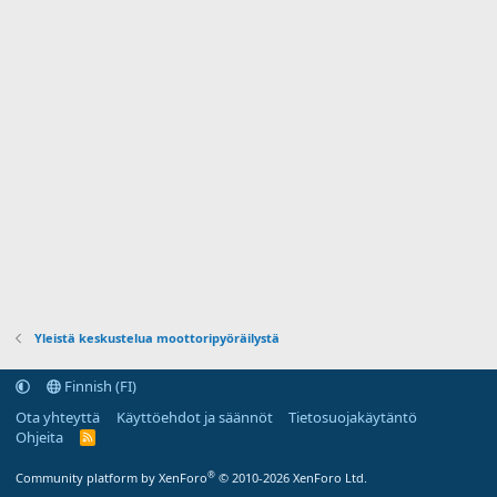
a
Yleistä keskustelua moottoripyöräilystä
Finnish (FI)
Ota yhteyttä
Käyttöehdot ja säännöt
Tietosuojakäytäntö
Ohjeita
R
S
S
®
Community platform by XenForo
© 2010-2026 XenForo Ltd.