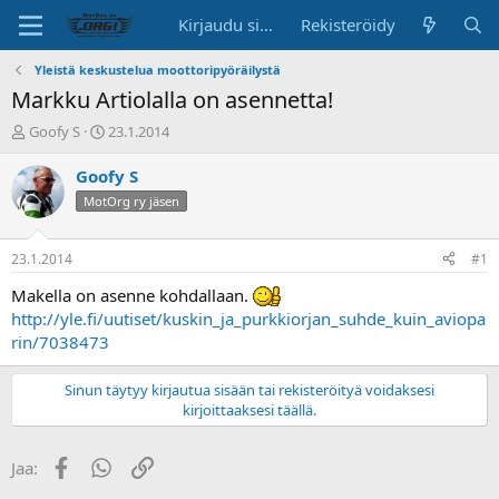
Kirjaudu sisään
Rekisteröidy
Yleistä keskustelua moottoripyöräilystä
Markku Artiolalla on asennetta!
K
A
Goofy S
23.1.2014
e
l
s
o
Goofy S
k
i
MotOrg ry jäsen
u
t
s
u
t
s
23.1.2014
#1
e
p
l
ä
Makella on asenne kohdallaan.
u
i
http://yle.fi/uutiset/kuskin_ja_purkkiorjan_suhde_kuin_aviopa
n
v
rin/7038473
a
ä
l
Sinun täytyy kirjautua sisään tai rekisteröityä voidaksesi
o
kirjoittaaksesi täällä.
i
t
t
Facebook
WhatsApp
Linkki
Jaa:
a
j