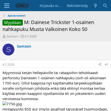
Kirjaudu sisään
Rekisteröidy
Ajovarusteet
M: Dainese Trickster 1-osainen
Myydään
nahkapuku Musta Valkoinen Koko 50
K
A
Samson
4.7.2026
e
l
s
o
Samson
S
k
i
u
t
s
u
t
s
4.7.2026
#1
e
p
l
ä
Myynnissä kesän hellepäiville tai rataajoihin tehokkaasti
u
i
perforoitu Dainesen 1-osainen nahkapuku (ovh oli aikoinaan
n
v
1700 eur). Ollut kaapissa nyt käyttämättä tarpeeksipitkään
a
ä
soralle siirtymisen johdosta enkä tätä ehtinyt montaa kertaa
l
käyttää ennen kaappiin sijoittamista eli on jokseenkin uuden
o
veroisessa kunnossa.
i
t
t
Hintapyyntö 850 eur (myös asialliset tarjoukset huomioidaan,