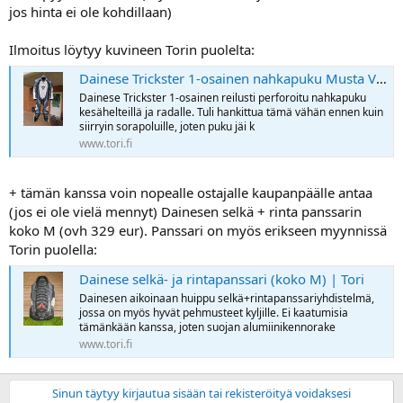
a
jos hinta ei ole kohdillaan)
j
a
Ilmoitus löytyy kuvineen Torin puolelta:
Dainese Trickster 1-osainen nahkapuku Musta Valkoinen Koko 50 | Tori
Dainese Trickster 1-osainen reilusti perforoitu nahkapuku
kesähelteillä ja radalle. Tuli hankittua tämä vähän ennen kuin
siirryin sorapoluille, joten puku jäi k
www.tori.fi
+ tämän kanssa voin nopealle ostajalle kaupanpäälle antaa
(jos ei ole vielä mennyt) Dainesen selkä + rinta panssarin
koko M (ovh 329 eur). Panssari on myös erikseen myynnissä
Torin puolella:
Dainese selkä- ja rintapanssari (koko M) | Tori
Dainesen aikoinaan huippu selkä+rintapanssariyhdistelmä,
jossa on myös hyvät pehmusteet kyljille. Ei kaatumisia
tämänkään kanssa, joten suojan alumiinikennorake
www.tori.fi
Sinun täytyy kirjautua sisään tai rekisteröityä voidaksesi