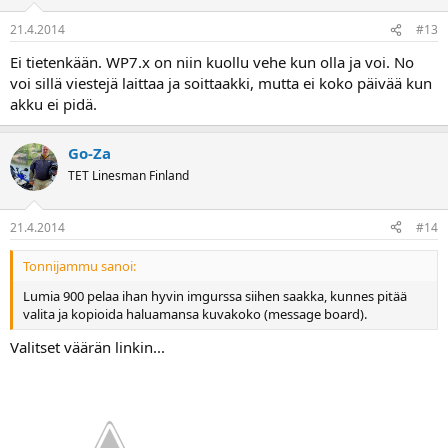
21.4.2014
#13
Ei tietenkään. WP7.x on niin kuollu vehe kun olla ja voi. No
voi sillä viestejä laittaa ja soittaakki, mutta ei koko päivää kun
akku ei pidä.
Go-Za
TET Linesman Finland
21.4.2014
#14
Tonnijammu sanoi:
Lumia 900 pelaa ihan hyvin imgurssa siihen saakka, kunnes pitää
valita ja kopioida haluamansa kuvakoko (message board).
Valitset väärän linkin...