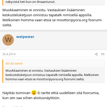
näkyvistä heti kun on ilmaantunut.
Muokkaaminen ei onnistu. Vastauksen lisääminen
keskusteluketjuun onnistuu tapatalk nimisellä appsilla.
Melkoinen homma vaan etsiä se moottoripyora.org foorumi
sieltä.
welpester
W
20.4.2014
#6
Go-Za sanoi:
Muokkaaminen ei onnistu. Vastauksen lisääminen
keskusteluketjuun onnistuu tapatalk nimisellä appsilla. Melkoinen
homma vaan etsiä se moottoripyora.org foorumi sieltä.
Näyttäs toimivan
Ei tartte ettiä uudelleen sitä foorumia,
kun sen saa siihen aloitusnäyttöön.