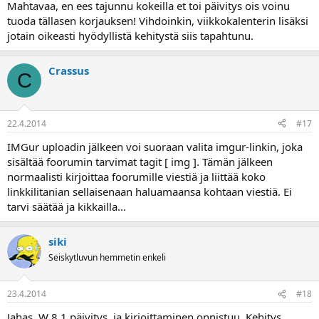
Mahtavaa, en ees tajunnu kokeilla et toi päivitys ois voinu
tuoda tällasen korjauksen! Vihdoinkin, viikkokalenterin lisäksi
jotain oikeasti hyödyllistä kehitystä siis tapahtunu.
Crassus
C
22.4.2014
#17
IMGur uploadin jälkeen voi suoraan valita imgur-linkin, joka
sisältää foorumin tarvimat tagit [ img ]. Tämän jälkeen
normaalisti kirjoittaa foorumille viestiä ja liittää koko
linkkilitanian sellaisenaan haluamaansa kohtaan viestiä. Ei
tarvi säätää ja kikkailla...
siki
Seiskytluvun hemmetin enkeli
23.4.2014
#18
Jahas. W 8.1 päivitys, ja kirjoittaminen onnistuu. Kehitys