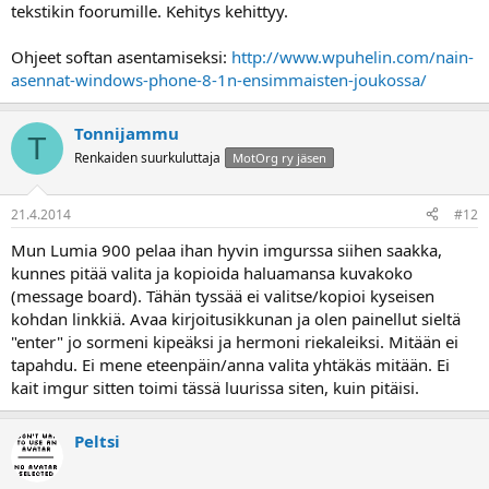
tekstikin foorumille. Kehitys kehittyy.
Ohjeet softan asentamiseksi:
http://www.wpuhelin.com/nain-
asennat-windows-phone-8-1n-ensimmaisten-joukossa/
Tonnijammu
T
Renkaiden suurkuluttaja
MotOrg ry jäsen
21.4.2014
#12
Mun Lumia 900 pelaa ihan hyvin imgurssa siihen saakka,
kunnes pitää valita ja kopioida haluamansa kuvakoko
(message board). Tähän tyssää ei valitse/kopioi kyseisen
kohdan linkkiä. Avaa kirjoitusikkunan ja olen painellut sieltä
"enter" jo sormeni kipeäksi ja hermoni riekaleiksi. Mitään ei
tapahdu. Ei mene eteenpäin/anna valita yhtäkäs mitään. Ei
kait imgur sitten toimi tässä luurissa siten, kuin pitäisi.
Peltsi