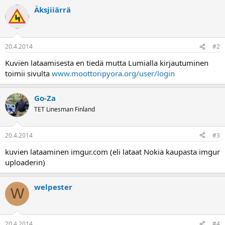
a
Äksjiiärrä
20.4.2014
#2
Kuvien lataamisesta en tiedä mutta Lumialla kirjautuminen
toimii sivulta
www.moottoripyora.org/user/login
Go-Za
TET Linesman Finland
20.4.2014
#3
kuvien lataaminen imgur.com (eli lataat Nokia kaupasta imgur
uploaderin)
welpester
W
20.4.2014
#4