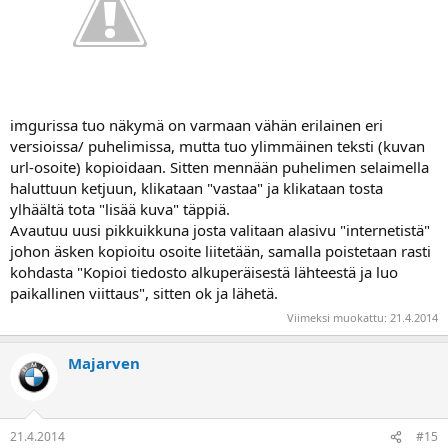
imgurissa tuo näkymä on varmaan vähän erilainen eri
versioissa/ puhelimissa, mutta tuo ylimmäinen teksti (kuvan
url-osoite) kopioidaan. Sitten mennään puhelimen selaimella
haluttuun ketjuun, klikataan "vastaa" ja klikataan tosta
ylhäältä tota "lisää kuva" täppiä.
Avautuu uusi pikkuikkuna josta valitaan alasivu "internetistä"
johon äsken kopioitu osoite liitetään, samalla poistetaan rasti
kohdasta "Kopioi tiedosto alkuperäisestä lähteestä ja luo
paikallinen viittaus", sitten ok ja lähetä.
Viimeksi muokattu:
21.4.2014
Majarven
21.4.2014
#15