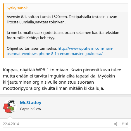
Sytky sanoi:
Asensin 8.1. softan Lumia 1520:een. Testipalstalla testasin kuvan
liitosta Lumialla,näyttää toimivan.
Ja niin Lumialla saa kirjoitettua suoraan selaimen kautta tekstikin
foorumille. Kehitys kehittyy.
Ohjeet softan asentamiseksi:
http://www.wpuhelin.com/nain-
asennat-windows-phone-8-1n-ensimmaisten-joukossa/
Kappas, näyttää WP8.1 toimivan. Kovin pienenä kuva tulee
mutta enään ei tarvita imguiria eikä tapatalkia. Myöskin
kirjautuminen orgin sivulle onnistuu suoraan
moottoripyora.org sivulta ilman mitään kikkailuja.
McStadey
Captain Slow
22.4.2014
#16