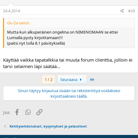
24.4.2014
#20
Go-Za sanoi:
Mutta kun alkuperäinen ongelma on NIMENOMAAN se ettei
Lumialla pysty kirjoittamaan!!!
(paitsi nyt tolla 8.1 päivityksellä)
Käyttää vaikka tapatalkkia tai muuta forum clienttia, jolloin ei
tarvi selaimen läpi säätää...
Last
1 / 2
Seuraava
Sinun täytyy kirjautua sisään tai rekisteröityä voidaksesi
kirjoittaaksesi täällä.
Facebook
WhatsApp
Linkki
Jaa:
Kehitysehdotukset, kysymykset ja palautteet