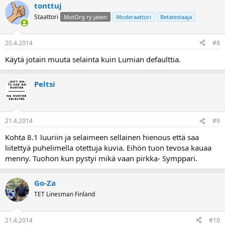
tonttuj
Staattori
MotOrg ry jäsen
Moderaattori
Betatestaaja
20.4.2014
#8
Käytä jotain muuta selainta kuin Lumian defaulttia.
Peltsi
21.4.2014
#9
Kohta 8.1 luuriin ja selaimeen sellainen hienous että saa
liitettyä puhelimella otettuja kuvia. Eihön tuon tevosa kauaa
menny. Tuohon kun pystyi mikä vaan pirkka- Symppari.
Go-Za
TET Linesman Finland
21.4.2014
#10