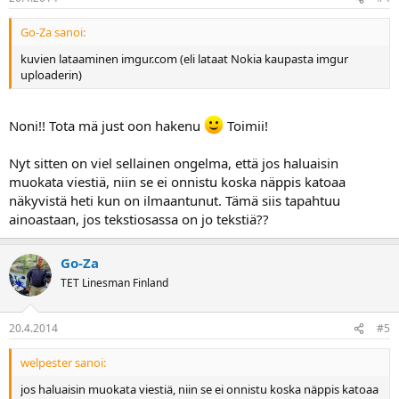
Go-Za sanoi:
kuvien lataaminen imgur.com (eli lataat Nokia kaupasta imgur
uploaderin)
Noni!! Tota mä just oon hakenu
Toimii!
Nyt sitten on viel sellainen ongelma, että jos haluaisin
muokata viestiä, niin se ei onnistu koska näppis katoaa
näkyvistä heti kun on ilmaantunut. Tämä siis tapahtuu
ainoastaan, jos tekstiosassa on jo tekstiä??
Go-Za
TET Linesman Finland
20.4.2014
#5
welpester sanoi:
jos haluaisin muokata viestiä, niin se ei onnistu koska näppis katoaa