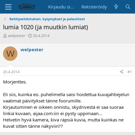
Kirjaudu sisään
Rekisteröidy
Kehitysehdotukset, kysymykset ja palautteet
lumia 1020 (ja muutkin lumiat)
K
A
welpester
20.4.2014
e
l
s
o
welpester
W
k
i
u
t
s
u
t
s
20.4.2014
#1
e
p
l
ä
Morjenttes.
u
i
n
v
Eli siis, kuinka eo. puhelimella saisi hoidettua kuvajahtiejelun
a
ä
vaatimat päivitykset tänne foorumille.
l
o
Kirjautuminen ei oikeen onnistu, skydrivestä ei saa suoraa
i
linkiä kuvaan, aijaa.com:iin ei pysty uppimaan…
t
Helvetin hyvä kamera, kiva räpsiä kuvia, mutta kuinkas ne
t
kuvat sitten tänne näkyviin??
a
j