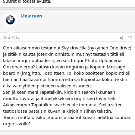
Suuret kiitokset avusta.
Majarven
20.4.2014
#7
Oon aikaisemmin testannut Sky drive'lla (nykyinen One drive)
ja sitäkin kautta jotenkin onnistuin mut nyt testasin tätä eli
latasin imgur uploaderin, en siis Imgur Photo Uploaderia.
Onkohan eroa? Latasin kuvan imguriin ja kopioin Message
boardin (img)http... osoitteen. Toi koko osoitteen kopiointi oli
hieman haastavampi homma että sai kopioitua koko tekstin
eikä vain yhden pisteiden välisen osuuden.
Sen jälkeen meni Tapatalkiin, kirjoitin search ikkunaan
moottoripyora, ja ihmetyksekseni orgin sivu löyty heti.
Aikaisemmin Tapatalkin seach ei ole toiminut. Siellä sitten
testiosiossa pasta'sin kuvan ja kirjoitin siihen tekstin.
Toimii, mutta olisiko imgurista saanut kuvan ladattua suoraan
orgin sivulle?