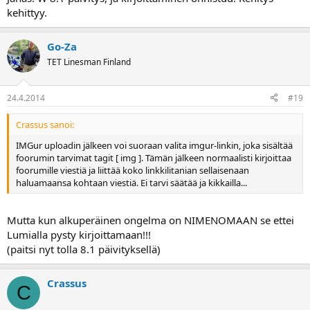
kehittyy.
Go-Za
TET Linesman Finland
24.4.2014
#19
Crassus sanoi:
IMGur uploadin jälkeen voi suoraan valita imgur-linkin, joka sisältää
foorumin tarvimat tagit [ img ]. Tämän jälkeen normaalisti kirjoittaa
foorumille viestiä ja liittää koko linkkilitanian sellaisenaan
haluamaansa kohtaan viestiä. Ei tarvi säätää ja kikkailla...
Mutta kun alkuperäinen ongelma on NIMENOMAAN se ettei
Lumialla pysty kirjoittamaan!!!
(paitsi nyt tolla 8.1 päivityksellä)
Crassus
C