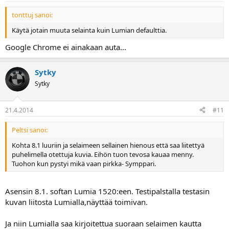
tonttuj sanoi:
Käytä jotain muuta selainta kuin Lumian defaulttia.
Google Chrome ei ainakaan auta...
Sytky
Sytky
21.4.2014
#11
Peltsi sanoi:
Kohta 8.1 luuriin ja selaimeen sellainen hienous että saa liitettyä
puhelimella otettuja kuvia. Eihön tuon tevosa kauaa menny.
Tuohon kun pystyi mikä vaan pirkka- Symppari.
Asensin 8.1. softan Lumia 1520:een. Testipalstalla testasin
kuvan liitosta Lumialla,näyttää toimivan.
Ja niin Lumialla saa kirjoitettua suoraan selaimen kautta