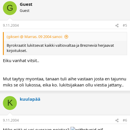
Guest
G
Guest
9.11.2004
#5
(gikseri @ Marras. 09 2004 sanoi:
Byrokraatit lukitsevat kaikki valtiovaltaa ja Brezneviä herjaavat
kirjoitukset.
Eiku vanhat vitsit..
Mut taytyy myontaa, tanaan tuli aihe vastaan josta en tajunnu
miks se oli lukossa, eika ko. lukitsijakaan ollu viestia jattany..
kuulapää
K
9.11.2004
#6
Miks niitä ei voi suoraan poistaa?