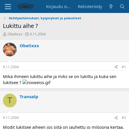
Kirjaudu sisään
Rekisteröidy
Kehitysehdotukset, kysymykset ja palautteet
Lukittu aihe ?
K
A
Obelixxx
9.11.2004
e
l
s
o
Obelixxx
k
i
u
t
s
u
t
s
9.11.2004
#1
e
p
l
ä
Mikä ihmeen lukittu aihe ja miks se on lukittu ja kuka sen
u
i
lukitsee ?
n
v
a
ä
l
Transalp
T
o
i
t
t
9.11.2004
#2
a
Modit lukitsee aiheen jos siitä on jauhettu jo miljoona kertaa.
j