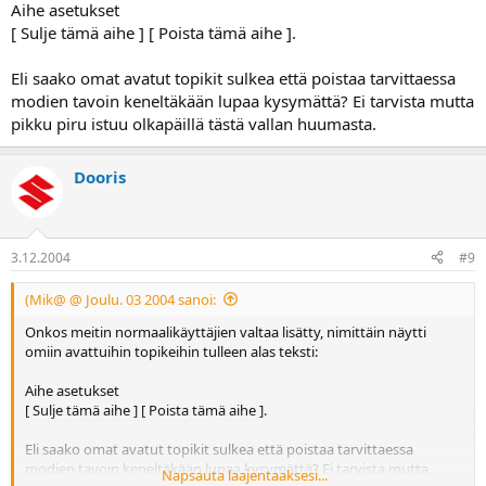
Aihe asetukset
[ Sulje tämä aihe ] [ Poista tämä aihe ].
Eli saako omat avatut topikit sulkea että poistaa tarvittaessa
modien tavoin keneltäkään lupaa kysymättä? Ei tarvista mutta
pikku piru istuu olkapäillä tästä vallan huumasta.
Dooris
3.12.2004
#9
(Mik@ @ Joulu. 03 2004 sanoi:
Onkos meitin normaalikäyttäjien valtaa lisätty, nimittäin näytti
omiin avattuihin topikeihin tulleen alas teksti:
Aihe asetukset
[ Sulje tämä aihe ] [ Poista tämä aihe ].
Eli saako omat avatut topikit sulkea että poistaa tarvittaessa
modien tavoin keneltäkään lupaa kysymättä? Ei tarvista mutta
Napsauta laajentaaksesi...