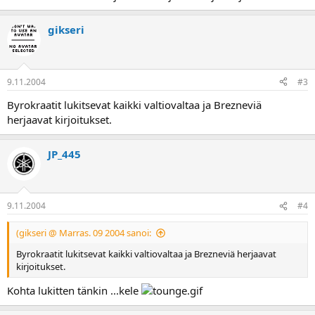
a
gikseri
9.11.2004
#3
Byrokraatit lukitsevat kaikki valtiovaltaa ja Brezneviä
herjaavat kirjoitukset.
JP_445
9.11.2004
#4
(gikseri @ Marras. 09 2004 sanoi:
Byrokraatit lukitsevat kaikki valtiovaltaa ja Brezneviä herjaavat
kirjoitukset.
Kohta lukitten tänkin ...kele