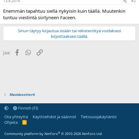
13.8.2016
#2
a
Enemmän tapahtuu siellä nykyisin kuin täällä. Muutenkin
tuntuu viestintä siirtyneen Faceen.
Sinun täytyy kirjautua sisään tai rekisteröityä voidaksesi
kirjoittaaksesi täällä.
Facebook
WhatsApp
Linkki
Jaa:
Maxiskootterit
Finnish (FI)
Ota yhteyttä
Käyttöehdot ja säännöt
Tietosuojakäytäntö
Ohjeita
R
S
S
®
Community platform by XenForo
© 2010-2026 XenForo Ltd.