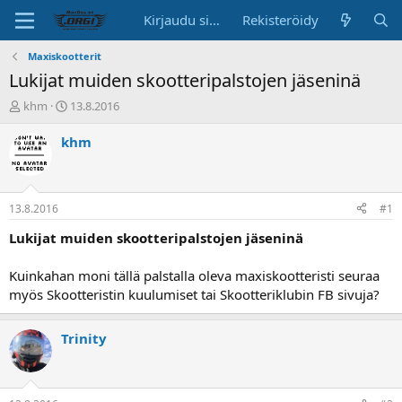
Kirjaudu sisään
Rekisteröidy
Maxiskootterit
Lukijat muiden skootteripalstojen jäseninä
K
A
khm
13.8.2016
e
l
s
o
khm
k
i
u
t
s
u
t
s
13.8.2016
#1
e
p
l
ä
Lukijat muiden skootteripalstojen jäseninä
u
i
n
v
Kuinkahan moni tällä palstalla oleva maxiskootteristi seuraa
a
ä
myös Skootteristin kuulumiset tai Skootteriklubin FB sivuja?
l
o
i
Trinity
t
t
a
j