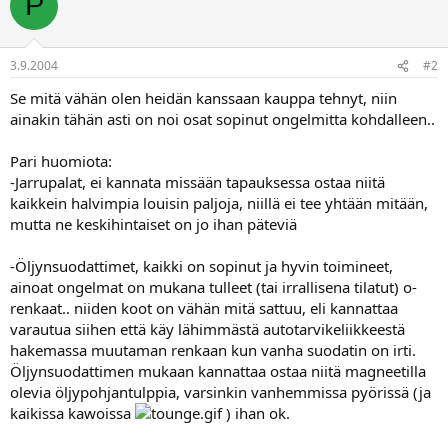
P
a
3.9.2004
#2
Se mitä vähän olen heidän kanssaan kauppa tehnyt, niin
ainakin tähän asti on noi osat sopinut ongelmitta kohdalleen..
Pari huomiota:
-Jarrupalat, ei kannata missään tapauksessa ostaa niitä
kaikkein halvimpia louisin paljoja, niillä ei tee yhtään mitään,
mutta ne keskihintaiset on jo ihan päteviä
-Öljynsuodattimet, kaikki on sopinut ja hyvin toimineet,
ainoat ongelmat on mukana tulleet (tai irrallisena tilatut) o-
renkaat.. niiden koot on vähän mitä sattuu, eli kannattaa
varautua siihen että käy lähimmästä autotarvikeliikkeestä
hakemassa muutaman renkaan kun vanha suodatin on irti.
Öljynsuodattimen mukaan kannattaa ostaa niitä magneetilla
olevia öljypohjantulppia, varsinkin vanhemmissa pyörissä (ja
kaikissa kawoissa
) ihan ok.