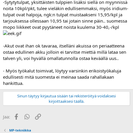
-Sytytytulpat, yksittäisten tulppien lisäksi siellä on myynnissä
noita 10kpl/pkt, tulee vieläkin edullisemmaksi, myös iridium-
tulpat ovat halpoja, ngk:n tulpat muistaakseni 15,95/kpl ja
tarjouksessa ollessaan 10,95 tai jotain sinne päin.. suomessa
mopo liikkeet ovat pyytäneet noista kuulema 30-40,-/kpl
-Akut ovat ihan ok tavaraa, itselläni akuissa on periaatteena
ostaa edullinen akku jolloin ei tarvitse miettiä millä lataa sen
talven yli, voi hyvällä omallatunnolla ostaa keväällä uus..
- Myös työkalut toimivat, löytyy varsinkin erikoistyökaluja
edullisesti mitä suomesta ei meinaa saada rahallakaan
hankittua.
Sinun täytyy kirjautua sisään tai rekisteröityä voidaksesi
kirjoittaaksesi täällä.
Facebook
WhatsApp
Linkki
Jaa:
MP-tekniikka