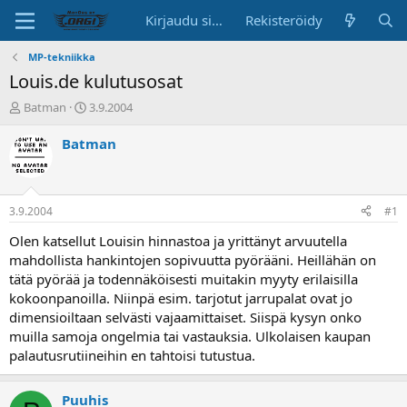
Kirjaudu sisään
Rekisteröidy
MP-tekniikka
Louis.de kulutusosat
K
A
Batman
3.9.2004
e
l
s
o
Batman
k
i
u
t
s
u
t
s
3.9.2004
#1
e
p
l
ä
Olen katsellut Louisin hinnastoa ja yrittänyt arvuutella
u
i
mahdollista hankintojen sopivuutta pyörääni. Heillähän on
n
v
tätä pyörää ja todennäköisesti muitakin myyty erilaisilla
a
ä
kokoonpanoilla. Niinpä esim. tarjotut jarrupalat ovat jo
l
dimensioiltaan selvästi vajaamittaiset. Siispä kysyn onko
o
muilla samoja ongelmia tai vastauksia. Ulkolaisen kaupan
i
t
palautusrutiineihin en tahtoisi tutustua.
t
a
Puuhis
j