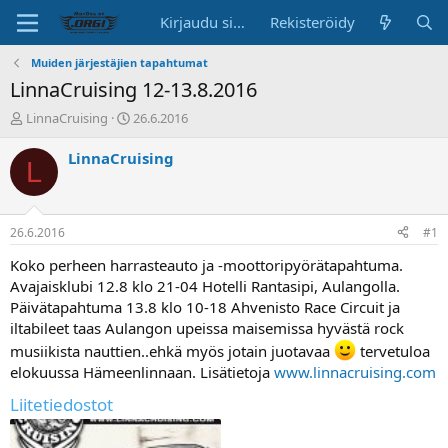
Kirjaudu sisään
Rekisteröidy
Muiden järjestäjien tapahtumat
LinnaCruising 12-13.8.2016
K
A
LinnaCruising
26.6.2016
e
l
s
o
LinnaCruising
L
k
i
u
t
s
u
t
s
26.6.2016
#1
e
p
l
ä
Koko perheen harrasteauto ja -moottoripyörätapahtuma.
u
i
Avajaisklubi 12.8 klo 21-04 Hotelli Rantasipi, Aulangolla.
n
v
Päivätapahtuma 13.8 klo 10-18 Ahvenisto Race Circuit ja
a
ä
iltabileet taas Aulangon upeissa maisemissa hyvästä rock
l
musiikista nauttien..ehkä myös jotain juotavaa
tervetuloa
o
i
elokuussa Hämeenlinnaan. Lisätietoja
www.linnacruising.com
t
Liitetiedostot
t
a
j