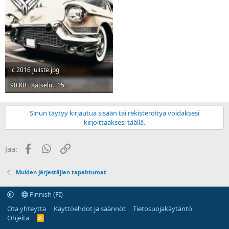
a
lc 2016 juliste.jpg
90 KB · Katselut: 15
Sinun täytyy kirjautua sisään tai rekisteröityä voidaksesi
kirjoittaaksesi täällä.
Facebook
WhatsApp
Linkki
Jaa:
Muiden järjestäjien tapahtumat
Finnish (FI)
Ota yhteyttä
Käyttöehdot ja säännöt
Tietosuojakäytäntö
Ohjeita
R
S