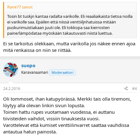
Rane77 sanoi:
Tosin bt tuskjn kantaa radalta varikolle. Eli reaaliaikaista tietoa noilla
ei varikolle saa. Epäilen että niissä venttiiljnhatuissa mitään
puskurimuistiakaan juuti ole. Eli tokkopa saa kierrosten
paine/lämpödataa myöskään takautuvasti niistä luettua.
Ei se tarkoitus olekkaan, mutta varikolla jos näkee ennen ajoa
mitä renkaissa on niin se riittää.
suopo
Karavanaamari
Moderaattori
24.2.2016
#4
Oli tommoset, ihan katupyörässä. Merkki tais olla tiremoni,
löytyy alla olevan linkin sivun lopusta.
Toinen hattu rupes vuotamaan vuodessa, ei auttanu
tiivisteiden vaihdot, vissiin tinauksesta vuosi.
Varottelevat että kumiset venttiilinvarret saattaa vauhdissa
antautua hatun painosta.