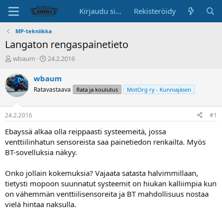
Kirjaudu sisään
Rekisteröidy
MP-tekniikka
Langaton rengaspainetieto
K
A
wbaum
24.2.2016
e
l
s
o
wbaum
k
i
Ratavastaava
Rata ja koulutus
MotOrg ry - Kunniajäsen
u
t
s
u
t
s
24.2.2016
#1
e
p
l
ä
Ebayssä alkaa olla reippaasti systeemeitä, jossa
u
i
venttiilinhatun sensoreista saa painetiedon renkailta. Myös
n
v
BT-sovelluksia näkyy.
a
ä
l
Onko jollain kokemuksia? Vajaata satasta halvimmillaan,
o
tietysti mopoon suunnatut systeemit on hiukan kalliimpia kun
i
t
on vähemmän venttiilisensoreita ja BT mahdollisuus nostaa
t
vielä hintaa naksulla.
a
j