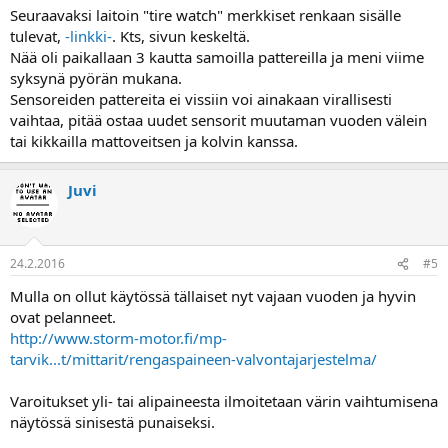
Seuraavaksi laitoin "tire watch" merkkiset renkaan sisälle
tulevat,
-linkki-
. Kts, sivun keskeltä.
Nää oli paikallaan 3 kautta samoilla pattereilla ja meni viime
syksynä pyörän mukana.
Sensoreiden pattereita ei vissiin voi ainakaan virallisesti
vaihtaa, pitää ostaa uudet sensorit muutaman vuoden välein
tai kikkailla mattoveitsen ja kolvin kanssa.
Juvi
24.2.2016
#5
Mulla on ollut käytössä tällaiset nyt vajaan vuoden ja hyvin
ovat pelanneet.
http://www.storm-motor.fi/mp-
tarvik...t/mittarit/rengaspaineen-valvontajarjestelma/
Varoitukset yli- tai alipaineesta ilmoitetaan värin vaihtumisena
näytössä sinisestä punaiseksi.