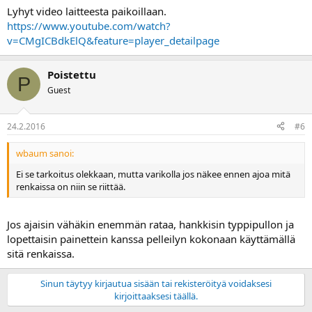
Lyhyt video laitteesta paikoillaan.
https://www.youtube.com/watch?
v=CMgICBdkElQ&feature=player_detailpage
Poistettu
P
Guest
24.2.2016
#6
wbaum sanoi:
Ei se tarkoitus olekkaan, mutta varikolla jos näkee ennen ajoa mitä
renkaissa on niin se riittää.
Jos ajaisin vähäkin enemmän rataa, hankkisin typpipullon ja
lopettaisin painettein kanssa pelleilyn kokonaan käyttämällä
sitä renkaissa.
Sinun täytyy kirjautua sisään tai rekisteröityä voidaksesi
kirjoittaaksesi täällä.