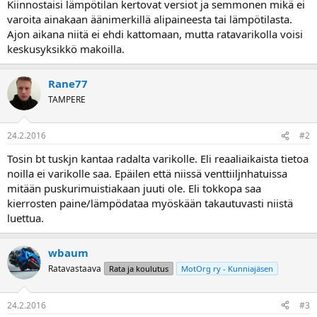
Kiinnostaisi lämpötilan kertovat versiot ja semmonen mikä ei
a
varoita ainakaan äänimerkillä alipaineesta tai lämpötilasta.
Ajon aikana niitä ei ehdi kattomaan, mutta ratavarikolla voisi
keskusyksikkö makoilla.
Rane77
TAMPERE
24.2.2016
#2
Tosin bt tuskjn kantaa radalta varikolle. Eli reaaliaikaista tietoa
noilla ei varikolle saa. Epäilen että niissä venttiiljnhatuissa
mitään puskurimuistiakaan juuti ole. Eli tokkopa saa
kierrosten paine/lämpödataa myöskään takautuvasti niistä
luettua.
wbaum
Ratavastaava
Rata ja koulutus
MotOrg ry - Kunniajäsen
24.2.2016
#3