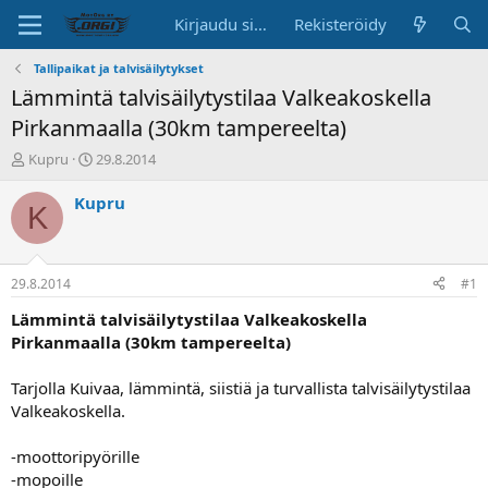
Kirjaudu sisään
Rekisteröidy
Tallipaikat ja talvisäilytykset
Lämmintä talvisäilytystilaa Valkeakoskella
Pirkanmaalla (30km tampereelta)
K
A
Kupru
29.8.2014
e
l
s
o
Kupru
K
k
i
u
t
s
u
t
s
29.8.2014
#1
e
p
l
ä
Lämmintä talvisäilytystilaa Valkeakoskella
u
i
Pirkanmaalla (30km tampereelta)
n
v
a
ä
Tarjolla Kuivaa, lämmintä, siistiä ja turvallista talvisäilytystilaa
l
Valkeakoskella.
o
i
t
-moottoripyörille
t
-mopoille