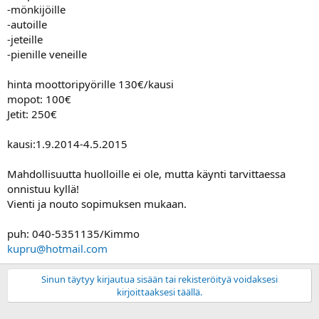
a
-mönkijöille
j
-autoille
a
-jeteille
-pienille veneille
hinta moottoripyörille 130€/kausi
mopot: 100€
Jetit: 250€
kausi:1.9.2014-4.5.2015
Mahdollisuutta huolloille ei ole, mutta käynti tarvittaessa
onnistuu kyllä!
Vienti ja nouto sopimuksen mukaan.
puh: 040-5351135/Kimmo
kupru@hotmail.com
Sinun täytyy kirjautua sisään tai rekisteröityä voidaksesi
kirjoittaaksesi täällä.