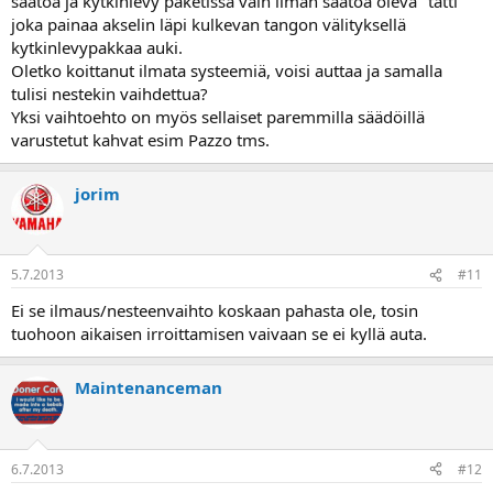
säätöä ja kytkinlevy paketissa vain ilman säätöä oleva "tatti"
joka painaa akselin läpi kulkevan tangon välityksellä
kytkinlevypakkaa auki.
Oletko koittanut ilmata systeemiä, voisi auttaa ja samalla
tulisi nestekin vaihdettua?
Yksi vaihtoehto on myös sellaiset paremmilla säädöillä
varustetut kahvat esim Pazzo tms.
jorim
5.7.2013
#11
Ei se ilmaus/nesteenvaihto koskaan pahasta ole, tosin
tuohoon aikaisen irroittamisen vaivaan se ei kyllä auta.
Maintenanceman
6.7.2013
#12