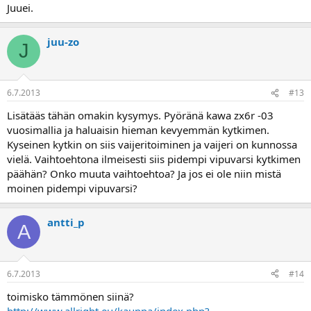
Juuei.
juu-zo
J
6.7.2013
#13
Lisätääs tähän omakin kysymys. Pyöränä kawa zx6r -03
vuosimallia ja haluaisin hieman kevyemmän kytkimen.
Kyseinen kytkin on siis vaijeritoiminen ja vaijeri on kunnossa
vielä. Vaihtoehtona ilmeisesti siis pidempi vipuvarsi kytkimen
päähän? Onko muuta vaihtoehtoa? Ja jos ei ole niin mistä
moinen pidempi vipuvarsi?
antti_p
A
6.7.2013
#14
toimisko tämmönen siinä?
http://www.allright.eu/kauppa/index.php?