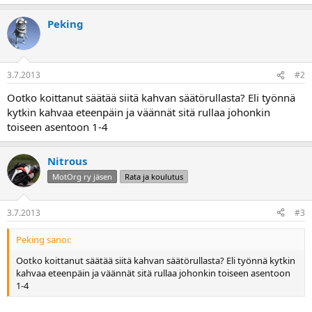
a
Peking
3.7.2013
#2
Ootko koittanut säätää siitä kahvan säätörullasta? Eli työnnä
kytkin kahvaa eteenpäin ja väännät sitä rullaa johonkin
toiseen asentoon 1-4
Nitrous
MotOrg ry jäsen
Rata ja koulutus
3.7.2013
#3
Peking sanoi:
Ootko koittanut säätää siitä kahvan säätörullasta? Eli työnnä kytkin
kahvaa eteenpäin ja väännät sitä rullaa johonkin toiseen asentoon
1-4