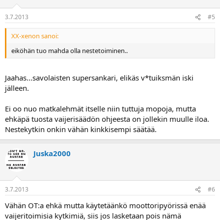
3.7.2013
#5
XX-xenon sanoi:
eiköhän tuo mahda olla nestetoiminen..
Jaahas...savolaisten supersankari, elikäs v*tuiksmän iski
jälleen.
Ei oo nuo matkalehmät itselle niin tuttuja mopoja, mutta
ehkäpä tuosta vaijerisäädön ohjeesta on jollekin muulle iloa.
Nestekytkin onkin vähän kinkkisempi säätää.
Juska2000
3.7.2013
#6
Vähän OT:a ehkä mutta käytetäänkö moottoripyörissä enää
vaijeritoimisia kytkimiä, siis jos lasketaan pois nämä