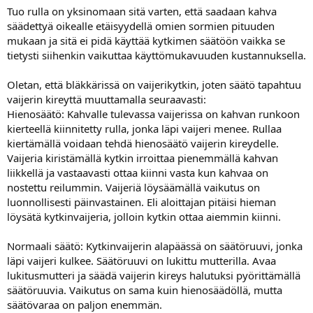
Tuo rulla on yksinomaan sitä varten, että saadaan kahva
säädettyä oikealle etäisyydellä omien sormien pituuden
mukaan ja sitä ei pidä käyttää kytkimen säätöön vaikka se
tietysti siihenkin vaikuttaa käyttömukavuuden kustannuksella.
Oletan, että bläkkärissä on vaijerikytkin, joten säätö tapahtuu
vaijerin kireyttä muuttamalla seuraavasti:
Hienosäätö: Kahvalle tulevassa vaijerissa on kahvan runkoon
kierteellä kiinnitetty rulla, jonka läpi vaijeri menee. Rullaa
kiertämällä voidaan tehdä hienosäätö vaijerin kireydelle.
Vaijeria kiristämällä kytkin irroittaa pienemmällä kahvan
liikkellä ja vastaavasti ottaa kiinni vasta kun kahvaa on
nostettu reilummin. Vaijeriä löysäämällä vaikutus on
luonnollisesti päinvastainen. Eli aloittajan pitäisi hieman
löysätä kytkinvaijeria, jolloin kytkin ottaa aiemmin kiinni.
Normaali säätö: Kytkinvaijerin alapäässä on säätöruuvi, jonka
läpi vaijeri kulkee. Säätöruuvi on lukittu mutterilla. Avaa
lukitusmutteri ja säädä vaijerin kireys halutuksi pyörittämällä
säätöruuvia. Vaikutus on sama kuin hienosäädöllä, mutta
säätövaraa on paljon enemmän.