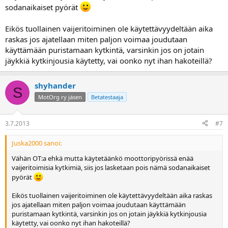
sodanaikaiset pyörät
Eikös tuollainen vaijeritoiminen ole käytettävyydeltään aika
raskas jos ajatellaan miten paljon voimaa joudutaan
käyttämään puristamaan kytkintä, varsinkin jos on jotain
jäykkiä kytkinjousia käytetty, vai oonko nyt ihan hakoteillä?
shyhander
S
MotOrg ry jäsen
Betatestaaja
3.7.2013
#7
Juska2000 sanoi:
Vähän OT:a ehkä mutta käytetäänkö moottoripyörissä enää
vaijeritoimisia kytkimiä, siis jos lasketaan pois nämä sodanaikaiset
pyörät
Eikös tuollainen vaijeritoiminen ole käytettävyydeltään aika raskas
jos ajatellaan miten paljon voimaa joudutaan käyttämään
puristamaan kytkintä, varsinkin jos on jotain jäykkiä kytkinjousia
käytetty, vai oonko nyt ihan hakoteillä?