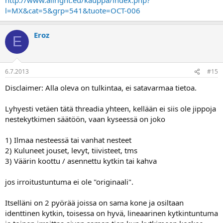
l=MX&cat=5&grp=541&tuote=OCT-006
Eroz
E
6.7.2013
#15
Disclaimer: Alla oleva on tulkintaa, ei satavarmaa tietoa.
Lyhyesti vetäen tätä threadia yhteen, kellään ei siis ole jippoja
nestekytkimen säätöön, vaan kyseessä on joko
1) Ilmaa nesteessä tai vanhat nesteet
2) Kuluneet jouset, levyt, tiivisteet, tms
3) Väärin koottu / asennettu kytkin tai kahva
jos irroitustuntuma ei ole "originaali".
Itselläni on 2 pyörää joissa on sama kone ja osiltaan
identtinen kytkin, toisessa on hyvä, lineaarinen kytkintuntuma