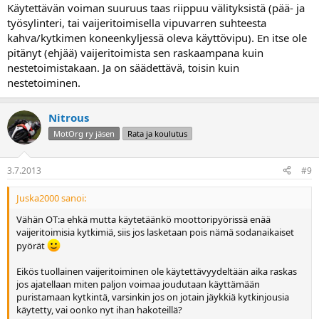
Käytettävän voiman suuruus taas riippuu välityksistä (pää- ja
työsylinteri, tai vaijeritoimisella vipuvarren suhteesta
kahva/kytkimen koneenkyljessä oleva käyttövipu). En itse ole
pitänyt (ehjää) vaijeritoimista sen raskaampana kuin
nestetoimistakaan. Ja on säädettävä, toisin kuin
nestetoiminen.
Nitrous
MotOrg ry jäsen
Rata ja koulutus
3.7.2013
#9
Juska2000 sanoi:
Vähän OT:a ehkä mutta käytetäänkö moottoripyörissä enää
vaijeritoimisia kytkimiä, siis jos lasketaan pois nämä sodanaikaiset
pyörät
Eikös tuollainen vaijeritoiminen ole käytettävyydeltään aika raskas
jos ajatellaan miten paljon voimaa joudutaan käyttämään
puristamaan kytkintä, varsinkin jos on jotain jäykkiä kytkinjousia
käytetty, vai oonko nyt ihan hakoteillä?