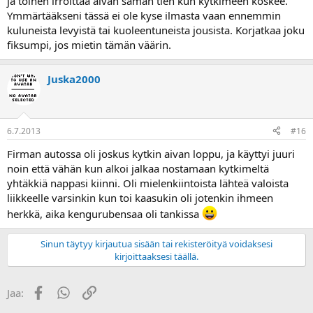
ja toinen irroittaa aivan saman tien kun kytkimeen koskee.
Ymmärtääkseni tässä ei ole kyse ilmasta vaan ennemmin
kuluneista levyistä tai kuoleentuneista jousista. Korjatkaa joku
fiksumpi, jos mietin tämän väärin.
Juska2000
6.7.2013
#16
Firman autossa oli joskus kytkin aivan loppu, ja käyttyi juuri
noin että vähän kun alkoi jalkaa nostamaan kytkimeltä
yhtäkkiä nappasi kiinni. Oli mielenkiintoista lähteä valoista
liikkeelle varsinkin kun toi kaasukin oli jotenkin ihmeen
herkkä, aika kengurubensaa oli tankissa
Sinun täytyy kirjautua sisään tai rekisteröityä voidaksesi
kirjoittaaksesi täällä.
Facebook
WhatsApp
Linkki
Jaa: