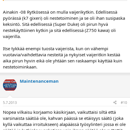
Ainakin -08 Rytkösessä on mulla vaijerikytkin. Edellisessä
pyörässä (k7 gixeri) oli nestetoiminen ja se oli ihan susipaska
keksintö. Sitä edellisessä (Super Duke) oli pirun hyvä
nestekäyttöinen kytkin ja sitä edellisessä (Z750 kawa) oli
vaijerilla.
Itse tykkää enempi tuosta vaijerista, kun on vähempi
vuotavia/vaihdettavia nesteitä ja nykyiset vaijeritkin kestää
aika pirun hyvin eikä ole yhtään sen raskaampi käyttää kuin
nestetoiminkaan.
Maintenanceman
5.7.2013
#10
Nopea vilkaisu korjaamo käsikirjaan, vaikuttaisi siltä että
varsinaista säätöä ole, kahvan päässä se etäisyys säätö (joka
kyllä vaikuttaa irroitukseen) alapäässä työsylinteri jossa ei ole