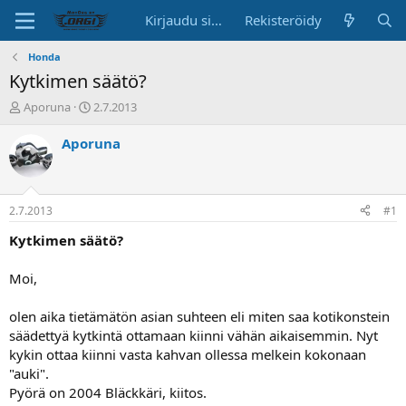
Kirjaudu sisään
Rekisteröidy
Honda
Kytkimen säätö?
K
A
Aporuna
2.7.2013
e
l
s
o
Aporuna
k
i
u
t
s
u
t
s
2.7.2013
#1
e
p
l
ä
Kytkimen säätö?
u
i
n
v
Moi,
a
ä
l
olen aika tietämätön asian suhteen eli miten saa kotikonstein
o
säädettyä kytkintä ottamaan kiinni vähän aikaisemmin. Nyt
i
t
kykin ottaa kiinni vasta kahvan ollessa melkein kokonaan
t
"auki".
a
Pyörä on 2004 Bläckkäri, kiitos.
j