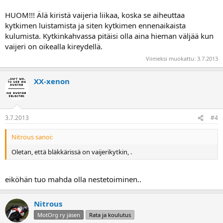
HUOM!!! Älä kiristä vaijeria liikaa, koska se aiheuttaa
kytkimen luistamista ja siten kytkimen ennenaikaista
kulumista. Kytkinkahvassa pitäisi olla aina hieman väljää kun
vaijeri on oikealla kireydellä.
Viimeksi muokattu:
3.7.2013
XX-xenon
3.7.2013
#4
Nitrous sanoi:
Oletan, että bläkkärissä on vaijerikytkin, .
eiköhän tuo mahda olla nestetoiminen..
Nitrous
MotOrg ry jäsen
Rata ja koulutus