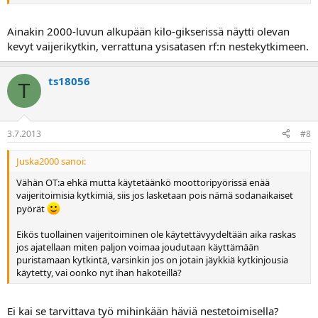
Ainakin 2000-luvun alkupään kilo-gikserissä näytti olevan
kevyt vaijerikytkin, verrattuna ysisatasen rf:n nestekytkimeen.
ts18056
T
3.7.2013
#8
Juska2000 sanoi:
Vähän OT:a ehkä mutta käytetäänkö moottoripyörissä enää
vaijeritoimisia kytkimiä, siis jos lasketaan pois nämä sodanaikaiset
pyörät
Eikös tuollainen vaijeritoiminen ole käytettävyydeltään aika raskas
jos ajatellaan miten paljon voimaa joudutaan käyttämään
puristamaan kytkintä, varsinkin jos on jotain jäykkiä kytkinjousia
käytetty, vai oonko nyt ihan hakoteillä?
Ei kai se tarvittava työ mihinkään häviä nestetoimisella?