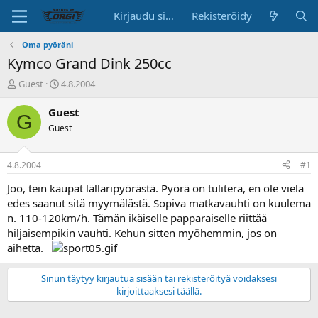
Kirjaudu sisään
Rekisteröidy
Oma pyöräni
Kymco Grand Dink 250cc
K
A
Guest
4.8.2004
e
l
s
o
Guest
G
k
i
Guest
u
t
s
u
t
s
4.8.2004
#1
e
p
l
ä
Joo, tein kaupat lälläripyörästä. Pyörä on tuliterä, en ole vielä
u
i
edes saanut sitä myymälästä. Sopiva matkavauhti on kuulema
n
v
n. 110-120km/h. Tämän ikäiselle papparaiselle riittää
a
ä
hiljaisempikin vauhti. Kehun sitten myöhemmin, jos on
l
aihetta.
o
i
t
Sinun täytyy kirjautua sisään tai rekisteröityä voidaksesi
t
kirjoittaaksesi täällä.
a
j