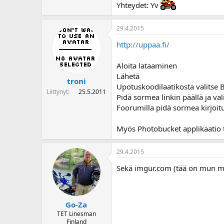
Yhteydet: Yv
o
i
t
29.4.2015
t
a
http://uppaa.fi/
j
a
Aloita lataaminen
Lähetä
troni
Upotuskoodilaatikosta valits
Liittynyt
25.5.2011
Pidä sormea linkin päällä ja val
Foorumilla pidä sormea kirjoitu
Myös Photobucket applikaatio t
29.4.2015
Sekä imgur.com (tää on mun mi
Go-Za
TET Linesman
Finland