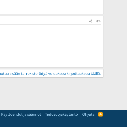
#4
utua sisään tai rekisteröityä voidaksesi kirjoittaaksesi täällä.
Käyttöehdot ja säännöt
Tietosuojakäytäntö
Ohjeita
R
S
S