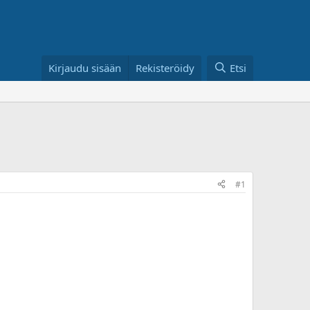
Kirjaudu sisään
Rekisteröidy
Etsi
#1