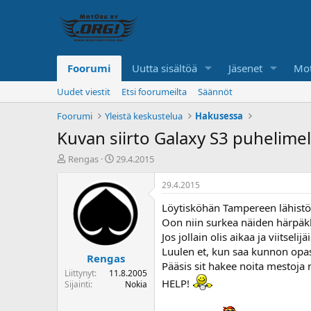
Foorumi
Uutta sisältöä
Jäsenet
Mot
Uudet viestit
Etsi foorumeilta
Säännöt
Foorumi
Yleistä keskustelua
Hakusessa
Kuvan siirto Galaxy S3 puhelimel
K
A
Rengas
29.4.2015
e
l
s
o
29.4.2015
k
i
Löytisköhän Tampereen lähistöl
u
t
s
u
Oon niin surkea näiden härpä
t
s
Jos jollain olis aikaa ja viitseli
e
p
Luulen et, kun saa kunnon opast
Rengas
l
ä
Pääsis sit hakee noita mestoja
u
i
Liittynyt
11.8.2005
HELP!
n
v
Sijainti
Nokia
a
ä
l