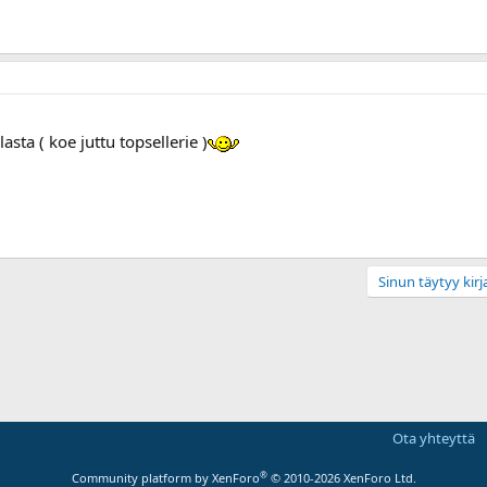
lasta ( koe juttu topsellerie )
Sinun täytyy kirja
Ota yhteyttä
®
Community platform by XenForo
© 2010-2026 XenForo Ltd.