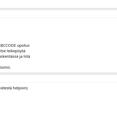
e BBCCODE upotus
itse leikepöytä
skentässä ja liitä
oimii.
elestä helpoin)