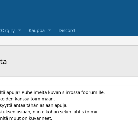
Org ry
Kauppa
Discord
ta
tä apuja? Puhelimelta kuvan siirrossa foorumille.
kkeiden kanssa toimimaan.
jäisyyttä antaa tähän asiaan apuja.
uksen asiaan, niin eiköhän sekin lähtis toimii.
 mitä muut on kuvanneet.