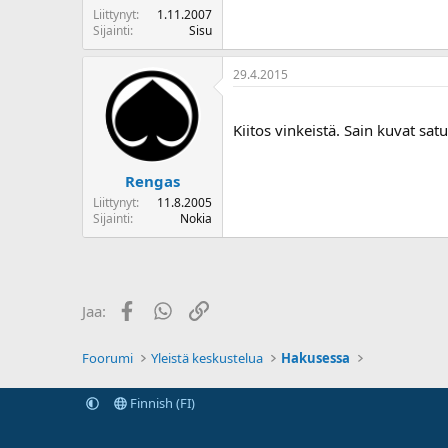
Liittynyt
1.11.2007
Sijainti
Sisu
29.4.2015
Kiitos vinkeistä. Sain kuvat satu
Rengas
Liittynyt
11.8.2005
Sijainti
Nokia
Facebook
WhatsApp
Linkki
Jaa:
Foorumi
Yleistä keskustelua
Hakusessa
Finnish (FI)