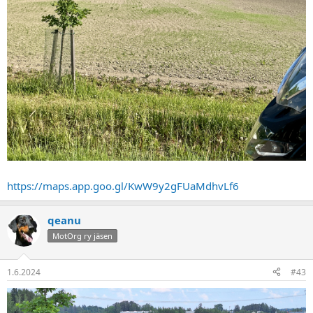
https://maps.app.goo.gl/KwW9y2gFUaMdhvLf6
qeanu
MotOrg ry jäsen
1.6.2024
#43