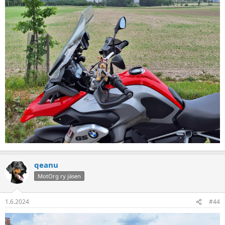
qeanu
MotOrg ry jäsen
1.6.2024
#44