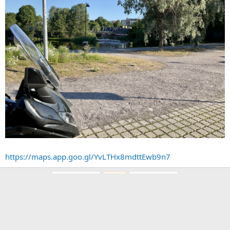
https://maps.app.goo.gl/YvLTHx8mdttEwb9n7
First
Last
Edellinen
3 / 8
Seuraava
Sinun täytyy kirjautua sisään tai rekisteröityä voidaksesi
kirjoittaaksesi täällä.