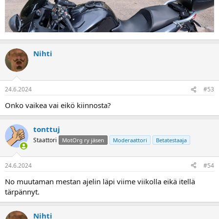
Nihti
24.6.2024
#53
Onko vaikea vai eikö kiinnosta?
tonttuj
Staattori
MotOrg ry jäsen
Moderaattori
Betatestaaja
24.6.2024
#54
No muutaman mestan ajelin läpi viime viikolla eikä itellä
tärpännyt.
Nihti