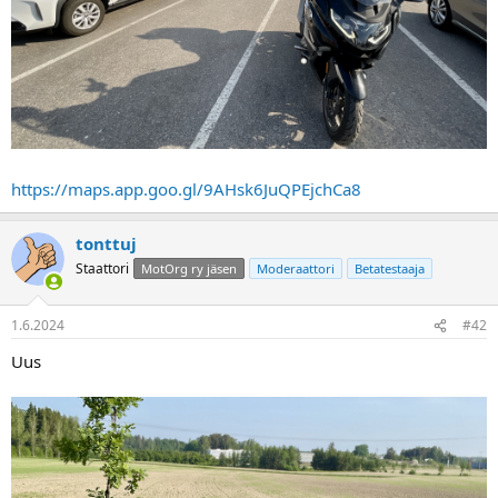
a
https://maps.app.goo.gl/9AHsk6JuQPEjchCa8
tonttuj
Staattori
MotOrg ry jäsen
Moderaattori
Betatestaaja
1.6.2024
#42
Uus