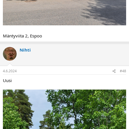
Mäntyviita 2, Espoo
Nihti
4.6.2024
#48
Uusi