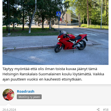
Täytyy myöntää että olis ilman toista kuvaa jäänyt tämä
Helsingin Ranskalais-Suomalainen koulu löytämättä. Vaikka
ajan puutteen vuoksi en kauheesti etsinytkään.
Roadrash
MotOrg ry jäsen
26.6.2024
#58