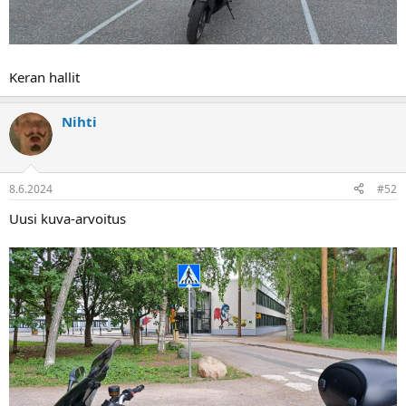
Keran hallit
Nihti
8.6.2024
#52
Uusi kuva-arvoitus