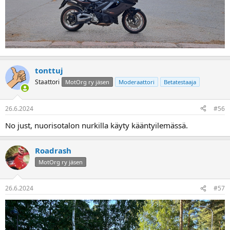
tonttuj
Staattori
MotOrg ry jäsen
Moderaattori
Betatestaaja
26.6.2024
#56
No just, nuorisotalon nurkilla käyty kääntyilemässä.
Roadrash
MotOrg ry jäsen
26.6.2024
#57