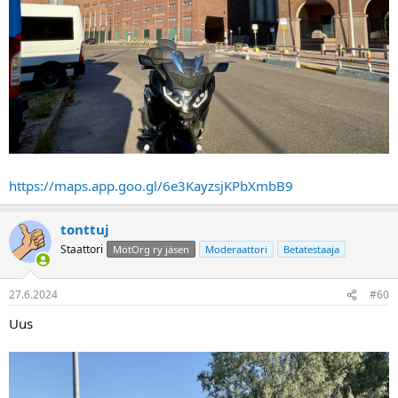
https://maps.app.goo.gl/6e3KayzsjKPbXmbB9
tonttuj
Staattori
MotOrg ry jäsen
Moderaattori
Betatestaaja
27.6.2024
#60
Uus