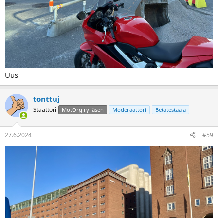
Uus
tonttuj
Staattori
MotOrg ry jäsen
Moderaattori
Betatestaaja
27.6.2024
#59