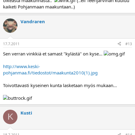
oikeasta maakunnasta..
(..eli Teerijärvihän kuuluu
kaiketi Pohjanmaan maakuntaan..)
Vandraren
17.7.2011
#13
Sen verran vinkkiä et samast "kylästä" on kyse...
http://www.keski-
pohjanmaa.fi/tiedostot/maakunta2010(1).jpg
Toivottavasti kyseinen kunta lasketaan myös mukaan...
Kusti
K
18.7.2011
#14