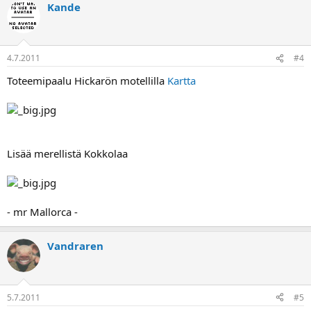
Kande
4.7.2011
#4
Toteemipaalu Hickarön motellilla
Kartta
Lisää merellistä Kokkolaa
- mr Mallorca -
Vandraren
5.7.2011
#5