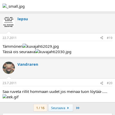
lepsu
22.7.2011
#19
Tämmönen
Tässä ois seuraava
Vandraren
23.7.2011
#20
Saa ruveta rillit hommaan uudet jos meinaa tuon löytää-.....
Last
1 / 16
Seuraava