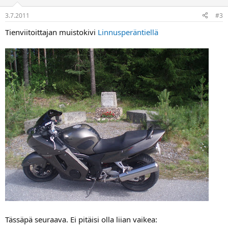
3.7.2011
#3
Tienviitoittajan muistokivi
Linnusperäntiellä
Tässäpä seuraava. Ei pitäisi olla liian vaikea: