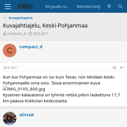
Kirjaudu sisään
Rekisteröidy
Kuvajahtiajelut
Kuvajahtiajelu, Keski-Pohjanmaa
K
A
compact_d
28.6.2011
e
l
s
o
compact_d
C
k
i
u
t
s
u
t
s
28.6.2011
#1
e
p
l
ä
Kun tuo Pohjanmaa on iso kuin Texas, niin tehdään Keski-
u
i
Pohjanmaalle oma osio. Tässä ensimmäinen kuva:
n
v
a
ä
Kyseinen kalasatama on lyhintä reittiä pitkin laskettuna 17,7
l
o
km päässä Kokkolan keskustasta.
i
t
alittaK
t
a
j