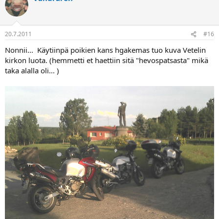
20.7.2011
#16
Nonnii... Käytiinpä poikien kans hgakemas tuo kuva Vetelin
kirkon luota. (hemmetti et haettiin sitä "hevospatsasta" mikä
taka alalla oli... )