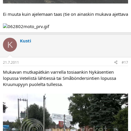
Ei muuta kuin ajelemaan taas (tie on ainaskin mukava ajettava
Kusti
K
21.7.2011
#17
Mukavan mutkapätkän varrella tosiaankin Nykäsentien
lopussa Vetelistä lähtiessä tai Småböndersintien lopussa
Kruunupyyn puolelta tullessa.