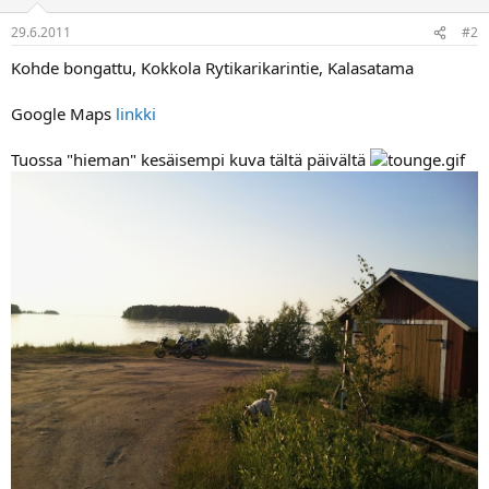
a
29.6.2011
#2
Kohde bongattu, Kokkola Rytikarikarintie, Kalasatama
Google Maps
linkki
Tuossa "hieman" kesäisempi kuva tältä päivältä