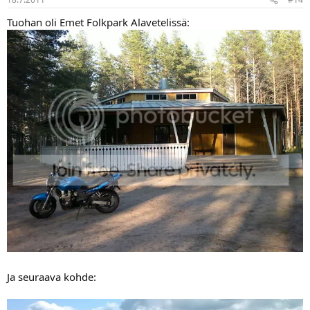
Tuohan oli Emet Folkpark Alavetelissä:
Ja seuraava kohde: