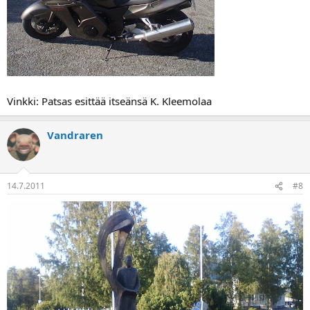
Vinkki: Patsas esittää itseänsä K. Kleemolaa
Vandraren
14.7.2011
#8