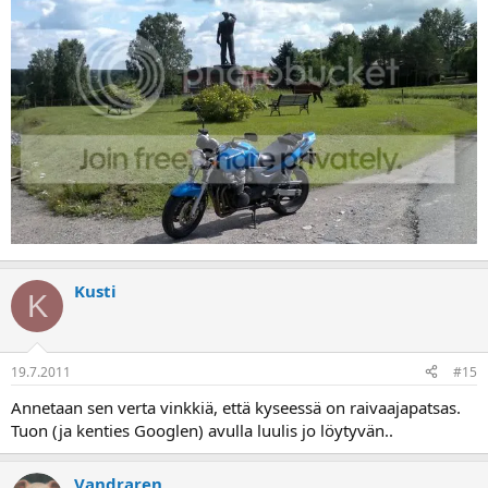
Kusti
K
19.7.2011
#15
Annetaan sen verta vinkkiä, että kyseessä on raivaajapatsas.
Tuon (ja kenties Googlen) avulla luulis jo löytyvän..
Vandraren