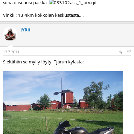
siinä olisi uusi paikka
Vinkki: 13,4km kokkolan keskustasta....
JYRii
13.7.2011
#7
Sieltähän se mylly löytyi Tjärun kylästä: