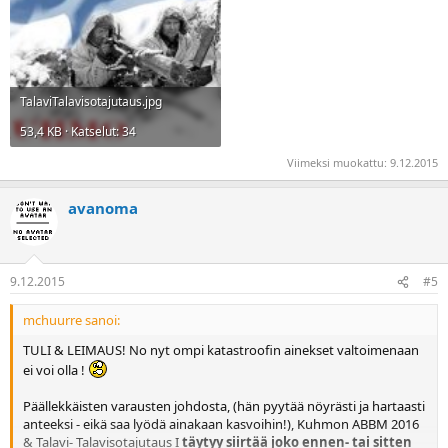
TalaviTalavisotajutaus.jpg
53,4 KB · Katselut: 34
Viimeksi muokattu:
9.12.2015
avanoma
9.12.2015
#5
mchuurre sanoi:
TULI & LEIMAUS! No nyt ompi katastroofin ainekset valtoimenaan
ei voi olla !
Päällekkäisten varausten johdosta, (hän pyytää nöyrästi ja hartaasti
anteeksi - eikä saa lyödä ainakaan kasvoihin!), Kuhmon ABBM 2016
& Talavi- Talavisotajutaus I
täytyy siirtää
joko ennen- tai sitten