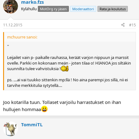
marko.fzs
Kylähullu
MotOrg ry jäsen
Moderaattori
Rata ja koulutus
11.12.2015
#15
mchuurre sanoi:
''
Leijailet vain p- paikalle rauhassa, keräät varjon nippuun ja marssit
ovelle. Parkki on kokonaan meän - joten tilaa o! HIANOA jos siltäkin
suunnilta tulee vahvistuksia !
ps. ....ai vai tuukko sittenkin mp:llä ! No aina parempi jos sillä, nii ei
tarvihe merkkitulia sytytellä....
Joo kotarilla tuun. Tollaset varjoilu harrastukset on ihan
hullujen hommaa
TommiTL