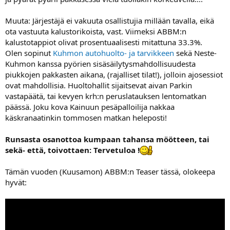
Muuta: Järjestäjä ei vakuuta osallistujia millään tavalla, eikä
ota vastuuta kalustorikoista, vast. Viimeksi ABBM:n
kalustotappiot olivat prosentuaalisesti mitattuna 33.3%.
Olen sopinut
Kuhmon autohuolto- ja tarvikkeen
sekä Neste-
Kuhmon kanssa pyörien sisäsäilytysmahdollisuudesta
piukkojen pakkasten aikana, (rajalliset tilat!), jolloin ajosessiot
ovat mahdollisia. Huoltohallit sijaitsevat aivan Parkin
vastapäätä, tai kevyen krh:n peruslatauksen lentomatkan
päässä. Joku kova Kainuun pesäpalloilija nakkaa
käskranaatinkin tommosen matkan heleposti!
Runsasta osanottoa kumpaan tahansa möötteen, tai
sekä- että, toivottaen: Tervetuloa !
Tämän vuoden (Kuusamon) ABBM:n Teaser tässä, olokeepa
hyvät: