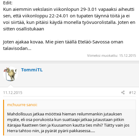
Edit:
Kun aiemmin vekslasin viikonlopun 29-3.01 vapaaksi aiheutti
sen, että viikonloppu 22-24.01 on tupaten täynnä töitä ja ei
voi siirtää, kun pitäisi käydä monella työvuorolistalla. Joten en
sitten osallistukaan
Joten ajakaa kovaa. Mie pien täällä Eteläö-Savossa oman
talavisodan...
Viimeksi muokattu:
15.12.2015
TommiTL
11.12.2015
#12
mchuurre sanoi:
Mahdollisuus jatkaa möötteä hieman reilummankin jutauksen
myäte, eli osa porukoista kun suattaapi jatkaa jutaustaan pitkin
itärajaa Raatteen tien ja Kuusamon kautta ties mihi? Tiätty vain jos
Herra tahtoo niin, ja pyärät pyärii pakkasessa.....