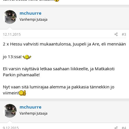
mchuurre
Vanhempi Jutaaja
12.11.2015
#3
2 x Hessu vahvisti mukaantulonsa, Juupeli ja Are, eli mennään
jo 13:ssa!
Eli varsin näyttävä letkaa saahaan liikkeelle, ja Matkakoti
Parkin pihamaalle!
Nyt vaan sitä lumirajaa alemma ja pakkasia tännekkin jo
viimein!
mchuurre
Vanhempi Jutaaja
9.12.2015
#4