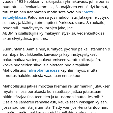
vuoden 1939 sotilaan virsikirjasta, ryhmäkuvaus, juhlalounas
nuotiotulilla Renkanlammella, Saunajärven entisöidyt korsut,
tutustuminen Kannaksen motin sotalöytöihin
"Motti"-
esittelytilassa
. Paluumarssi jos mahdollista. Jutaajien elvytys-,
sulatus-, ja lääkitystoimenpiteet Parkissa, sauna & ruokailu,
revontuli-ilmatähystysvuorojen jako, jne.
ABBM:n osallistujilla kylmäkäynnistyskisa, vedenkeittokisa,
akun elvytyskisa, jne, tms.
Sunnuntaina; Aamiainen, lumityöt, pyörien paikallistaminen &
etsintäpartiot liikkeelle, kaivaus- ja käynnistysyritykset
paluumatkaa varten, pukeutumiseen varattu aikaraja 2h,
koska huoneiden siivous aloitetaan puoleltapäivin.
Mahdollisuus
Talvisotamuseossa
käyntiin myös, mutta
ilmoitus halukkuudesta vaaditaan ennakkoon!
Mahdollisuus jatkaa möötteä hieman reilummankin jutauksen
myäte, eli osa porukoista kun suattaapi jatkaa jutaustaan
pitkin itärajaa Raatteen tien ja Kuusamon kautta ties mihi?
Osa aina Jiämeren rannalle asti, kaukaiseen Pykeijjan kylään,
jossa saunomista ja uimista. Tiätty vain jos Herra tahtoo niin,
ja pyärät pyärii pakkasessa vielä tuollakin korkeuvella....