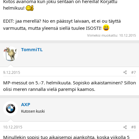
Kiitos avanoma kun joku sentään on hereillä! Korjattu
Ilmoitus vain välityksellä tänne jollain tapaa!
helmikuu!
Anteeksi vielä kerran!
EDIT: jaa merellä? No en päässyt laivaan, et ei ou täyttä
varmuutta, mutta yleensä siellä tuulee ISOSTI!
Viimeksi muokattu:
10.12.2015
TommiTL
9.12.2015
#7
MP-messut on 5.-7. helmikuuta. Sopisko aikaistaminen? Sillon
olisi meren rannalla vielä parempi kaamos.
AXP
Kutosen kuski
10.12.2015
#8
Minullekin sopisi tuo aikaisempi ajankohta, koska viikolla 5