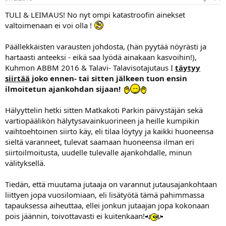
TULI & LEIMAUS! No nyt ompi katastroofin ainekset
valtoimenaan ei voi olla !
Päällekkäisten varausten johdosta, (hän pyytää nöyrästi ja
hartaasti anteeksi - eikä saa lyödä ainakaan kasvoihin!),
Kuhmon ABBM 2016 & Talavi- Talavisotajutaus I
täytyy
siirtää
joko ennen- tai sitten jälkeen tuon ensin
ilmoitetun ajankohdan sijaan!
Hälyyttelin hetki sitten Matkakoti Parkin päivystäjän sekä
vartiopäälikön hälytysavainkuorineen ja heille kumpikin
vaihtoehtoinen siirto käy, eli tilaa löytyy ja kaikki huoneensa
sieltä varanneet, tulevat saamaan huoneensa ilman eri
siirtoilmoitusta, uudelle tulevalle ajankohdalle, minun
välityksellä.
Tiedän, että muutama jutaaja on varannut jutausajankohtaan
liittyen jopa vuosilomiaan, eli lisätyötä tämä pahimmassa
tapauksessa aiheuttaa, ellei jonkun jutaajan jopa kokonaan
pois jäännin, toivottavasti ei kuitenkaan!