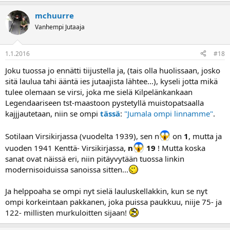
mchuurre
Vanhempi Jutaaja
1.1.2016
#18
Joku tuossa jo ennätti tiijustella ja, (tais olla huolissaan, josko
sitä laulua tahi ääntä ies jutaajista lähtee...), kyseli jotta mikä
tulee olemaan se virsi, joka me sielä Kilpelänkankaan
Legendaariseen tst-maastoon pystetyllä muistopatsaalla
kajjjautetaan, niin se ompi
tässä
:
"Jumala ompi linnamme"
.
Sotilaan Virsikirjassa (vuodelta 1939), sen n
on
1
, mutta ja
vuoden 1941 Kenttä- Virsikirjassa,
n
19
! Mutta koska
sanat ovat näissä eri, niin pitäyvytään tuossa linkin
modernisoiduissa sanoissa sitten...
Ja helppoaha se ompi nyt sielä lauluskellakkin, kun se nyt
ompi korkeintaan pakkanen, joka puissa paukkuu, niije 75- ja
122- millisten murkuloitten sijaan!