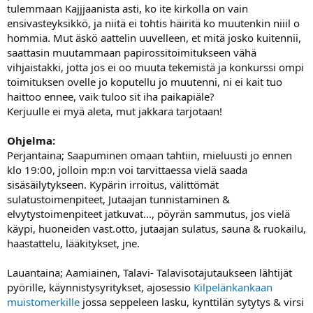
tulemmaan Kajjjaanista asti, ko ite kirkolla on vain
ensivasteyksikkö, ja niitä ei tohtis häiritä ko muutenkin niiil o
hommia. Mut äskö aattelin uuvelleen, et mitä josko kuitennii,
saattasin muutammaan papirossitoimitukseen vähä
vihjaistakki, jotta jos ei oo muuta tekemistä ja konkurssi ompi
toimituksen ovelle jo koputellu jo muutenni, ni ei kait tuo
haittoo ennee, vaik tuloo sit iha paikapiäle?
Kerjuulle ei myä aleta, mut jakkara tarjotaan!
Ohjelma:
Perjantaina; Saapuminen omaan tahtiin, mieluusti jo ennen
klo 19:00, jolloin mp:n voi tarvittaessa vielä saada
sisäsäilytykseen. Kypärin irroitus, välittömät
sulatustoimenpiteet, Jutaajan tunnistaminen &
elvytystoimenpiteet jatkuvat..., pöyrän sammutus, jos vielä
käypi, huoneiden vast.otto, jutaajan sulatus, sauna & ruokailu,
haastattelu, lääkitykset, jne.
Lauantaina; Aamiainen, Talavi- Talavisotajutaukseen lähtijät
pyörille, käynnistysyritykset, ajosessio
Kilpelänkankaan
muistomerkille
jossa seppeleen lasku, kynttilän sytytys & virsi