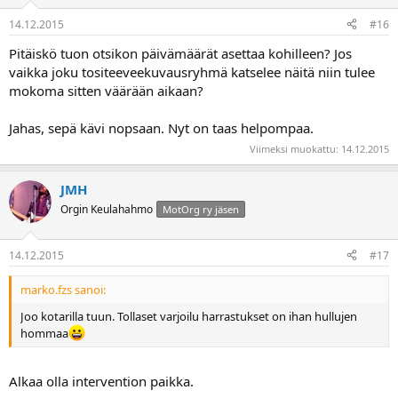
14.12.2015
#16
Pitäiskö tuon otsikon päivämäärät asettaa kohilleen? Jos
vaikka joku tositeeveekuvausryhmä katselee näitä niin tulee
mokoma sitten väärään aikaan?
Jahas, sepä kävi nopsaan. Nyt on taas helpompaa.
Viimeksi muokattu:
14.12.2015
JMH
Orgin Keulahahmo
MotOrg ry jäsen
14.12.2015
#17
marko.fzs sanoi:
Joo kotarilla tuun. Tollaset varjoilu harrastukset on ihan hullujen
hommaa
Alkaa olla intervention paikka.