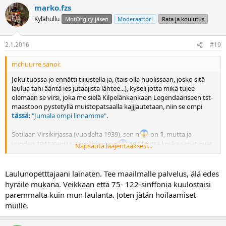
marko.fzs
Kylähullu
MotOrg ry jäsen
Moderaattori
Rata ja koulutus
2.1.2016
#19
mchuurre sanoi:
Joku tuossa jo ennätti tiijustella ja, (tais olla huolissaan, josko sitä
laulua tahi ääntä ies jutaajista lähtee...), kyseli jotta mikä tulee
olemaan se virsi, joka me sielä Kilpelänkankaan Legendaariseen tst-
maastoon pystetyllä muistopatsaalla kajjjautetaan, niin se ompi
tässä
:
"Jumala ompi linnamme"
.
Sotilaan Virsikirjassa (vuodelta 1939), sen n
on
1
, mutta ja
vuoden 1941 Kenttä- Virsikirjassa,
n
19
! Mutta koska sanat ovat
Napsauta laajentaaksesi...
näissä eri, niin pitäyvytään tuossa linkin modernisoiduissa sanoissa
sitten...
Laulunopetttajaani lainaten. Tee maailmalle palvelus, älä edes
Ja helppoaha se ompi nyt sielä lauluskellakkin, kun se nyt ompi
hyräile mukana. Veikkaan että 75- 122-sinffonia kuulostaisi
korkeintaan pakkanen, joka puissa paukkuu, niije 75- ja 122-
paremmalta kuin mun laulanta. Joten jätän hoilaamiset
millisten murkuloitten sijaan!
muille.