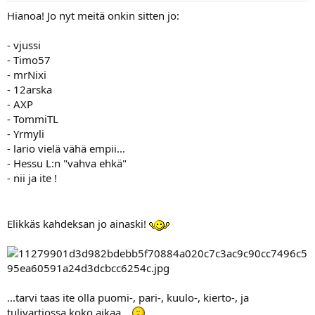
Hianoa! Jo nyt meitä onkin sitten jo:
- vjussi
- Timo57
- mrNixi
- 12arska
- AXP
- TommiTL
- Yrmyli
- lario vielä vähä empii...
- Hessu L:n "vahva ehkä"
- nii ja ite !
Elikkäs kahdeksan jo ainaski!
...tarvi taas ite olla puomi-, pari-, kuulo-, kierto-, ja
tulivartiossa koko aikaa....