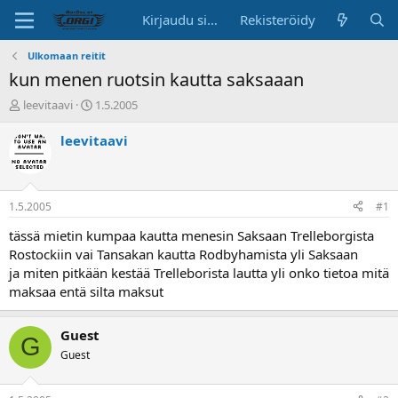
Kirjaudu sisään
Rekisteröidy
Ulkomaan reitit
kun menen ruotsin kautta saksaaan
K
A
leevitaavi
1.5.2005
e
l
s
o
leevitaavi
k
i
u
t
s
u
t
s
1.5.2005
#1
e
p
l
ä
tässä mietin kumpaa kautta menesin Saksaan Trelleborgista
u
i
Rostockiin vai Tansakan kautta Rodbyhamista yli Saksaan
n
v
ja miten pitkään kestää Trelleborista lautta yli onko tietoa mitä
a
ä
maksaa entä silta maksut
l
o
i
Guest
G
t
Guest
t
a
j