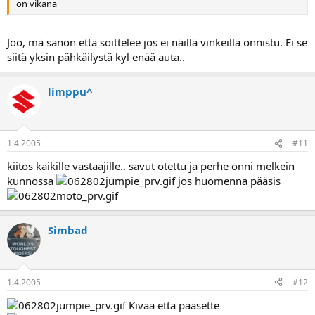
on vikana
Joo, mä sanon että soittelee jos ei näillä vinkeillä onnistu. Ei se
siitä yksin pähkäilystä kyl enää auta..
limppu^
1.4.2005
#11
kiitos kaikille vastaajille.. savut otettu ja perhe onni melkein
kunnossa
jos huomenna pääsis
Simbad
1.4.2005
#12
Kivaa että pääsette