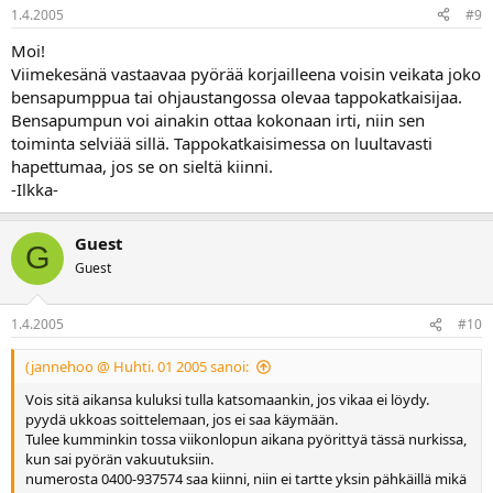
1.4.2005
#9
Moi!
Viimekesänä vastaavaa pyörää korjailleena voisin veikata joko
bensapumppua tai ohjaustangossa olevaa tappokatkaisijaa.
Bensapumpun voi ainakin ottaa kokonaan irti, niin sen
toiminta selviää sillä. Tappokatkaisimessa on luultavasti
hapettumaa, jos se on sieltä kiinni.
-Ilkka-
Guest
G
Guest
1.4.2005
#10
(jannehoo @ Huhti. 01 2005 sanoi:
Vois sitä aikansa kuluksi tulla katsomaankin, jos vikaa ei löydy.
pyydä ukkoas soittelemaan, jos ei saa käymään.
Tulee kumminkin tossa viikonlopun aikana pyörittyä tässä nurkissa,
kun sai pyörän vakuutuksiin.
numerosta 0400-937574 saa kiinni, niin ei tartte yksin pähkäillä mikä