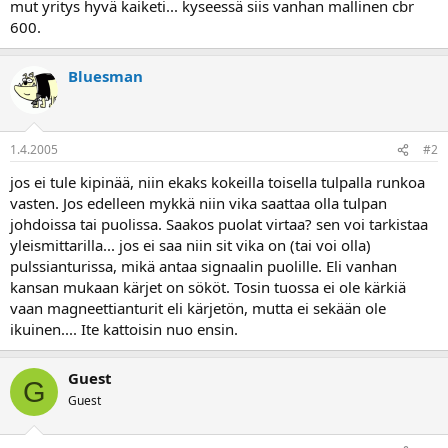
mut yritys hyvä kaiketi... kyseessä siis vanhan mallinen cbr
a
600.
Bluesman
1.4.2005
#2
jos ei tule kipinää, niin ekaks kokeilla toisella tulpalla runkoa
vasten. Jos edelleen mykkä niin vika saattaa olla tulpan
johdoissa tai puolissa. Saakos puolat virtaa? sen voi tarkistaa
yleismittarilla... jos ei saa niin sit vika on (tai voi olla)
pulssianturissa, mikä antaa signaalin puolille. Eli vanhan
kansan mukaan kärjet on sököt. Tosin tuossa ei ole kärkiä
vaan magneettianturit eli kärjetön, mutta ei sekään ole
ikuinen.... Ite kattoisin nuo ensin.
Guest
G
Guest