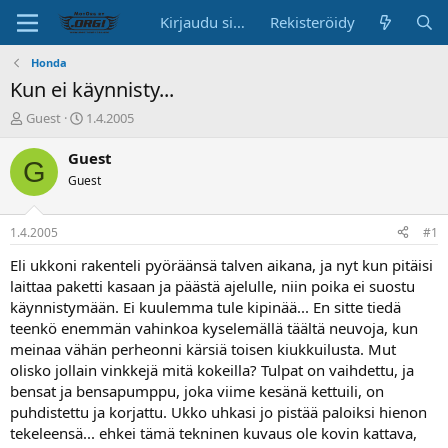
Kirjaudu sisään
Rekisteröidy
Honda
Kun ei käynnisty...
K
A
Guest
1.4.2005
e
l
s
o
Guest
G
k
i
Guest
u
t
s
u
t
s
1.4.2005
#1
e
p
l
ä
Eli ukkoni rakenteli pyöräänsä talven aikana, ja nyt kun pitäisi
u
i
laittaa paketti kasaan ja päästä ajelulle, niin poika ei suostu
n
v
käynnistymään. Ei kuulemma tule kipinää... En sitte tiedä
a
ä
teenkö enemmän vahinkoa kyselemällä täältä neuvoja, kun
l
meinaa vähän perheonni kärsiä toisen kiukkuilusta. Mut
o
olisko jollain vinkkejä mitä kokeilla? Tulpat on vaihdettu, ja
i
t
bensat ja bensapumppu, joka viime kesänä kettuili, on
t
puhdistettu ja korjattu. Ukko uhkasi jo pistää paloiksi hienon
a
tekeleensä... ehkei tämä tekninen kuvaus ole kovin kattava,
j