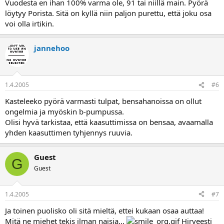
Vuodesta en ihan 100% varma ole, 91 tai niillä main. Pyörä
löytyy Porista. Sitä on kyllä niin paljon purettu, että joku osa
voi olla irtikin.
jannehoo
1.4.2005
#6
Kasteleeko pyörä varmasti tulpat, bensahanoissa on ollut
ongelmia ja myöskin b-pumpussa.
Olisi hyvä tarkistaa, että kaasuttimissa on bensaa, avaamalla
yhden kaasuttimen tyhjennys ruuvia.
Guest
G
Guest
1.4.2005
#7
Ja toinen puolisko oli sitä mieltä, ettei kukaan osaa auttaa!
Mitä ne miehet tekis ilman naisia...
Hirveesti