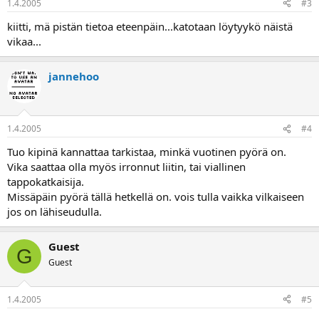
1.4.2005
#3
kiitti, mä pistän tietoa eteenpäin...katotaan löytyykö näistä
vikaa...
jannehoo
1.4.2005
#4
Tuo kipinä kannattaa tarkistaa, minkä vuotinen pyörä on.
Vika saattaa olla myös irronnut liitin, tai viallinen
tappokatkaisija.
Missäpäin pyörä tällä hetkellä on. vois tulla vaikka vilkaiseen
jos on lähiseudulla.
Guest
G
Guest
1.4.2005
#5