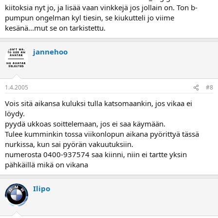
kiitoksia nyt jo, ja lisää vaan vinkkejä jos jollain on. Ton b-
pumpun ongelman kyl tiesin, se kiukutteli jo viime
kesänä...mut se on tarkistettu.
jannehoo
1.4.2005
#8
Vois sitä aikansa kuluksi tulla katsomaankin, jos vikaa ei
löydy.
pyydä ukkoas soittelemaan, jos ei saa käymään.
Tulee kumminkin tossa viikonlopun aikana pyörittyä tässä
nurkissa, kun sai pyörän vakuutuksiin.
numerosta 0400-937574 saa kiinni, niin ei tartte yksin
pähkäillä mikä on vikana
Ilipo