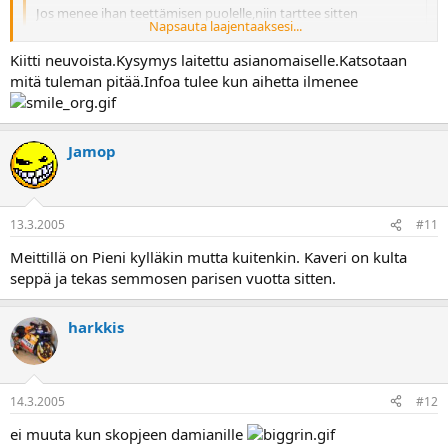
Jos menee ihan teettämisen puolelle,niin tarttee sitten
Napsauta laajentaaksesi...
suunnitella sellainen,ettei tuu heti ekoilla kokkareilla
vastaan
Kiitti neuvoista.Kysymys laitettu asianomaiselle.Katsotaan
Ja kukas tää papu on?
Napsauta laajentaaksesi...
mitä tuleman pitää.Infoa tulee kun aihetta ilmenee
Klikkaa ylälaidasta haku ja sitten siihen paat jäsenhaku ja papu
sitten all open forums ni löytyy
Jamop
13.3.2005
#11
Meittillä on Pieni kylläkin mutta kuitenkin. Kaveri on kulta
seppä ja tekas semmosen parisen vuotta sitten.
harkkis
14.3.2005
#12
ei muuta kun skopjeen damianille