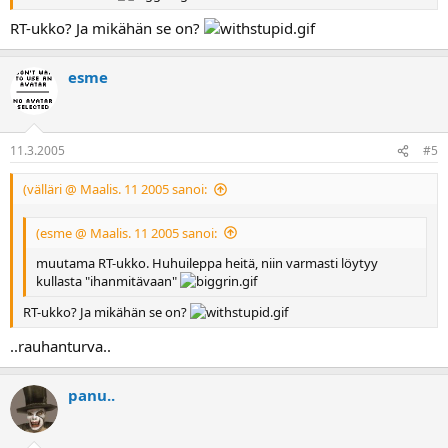
RT-ukko? Ja mikähän se on?
esme
11.3.2005
#5
(välläri @ Maalis. 11 2005 sanoi:
(esme @ Maalis. 11 2005 sanoi:
muutama RT-ukko. Huhuileppa heitä, niin varmasti löytyy
kullasta "ihanmitävaan"
RT-ukko? Ja mikähän se on?
..rauhanturva..
panu..