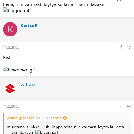
a
heitä, niin varmasti löytyy kullasta "ihanmitävaan"
KaitsuR
K
11.3.2005
#3
Risti
välläri
11.3.2005
#4
(esme @ Maalis. 11 2005 sanoi:
muutama RT-ukko. Huhuileppa heitä, niin varmasti löytyy kullasta
"ihanmitävaan"