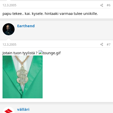
12.3.2005
#6
papu tekee.. kai. kysele. hintaaki varmaa tulee uniikille.
Earthend
12.3.2005
#7
Jotain tuon tyylistä ?
välläri