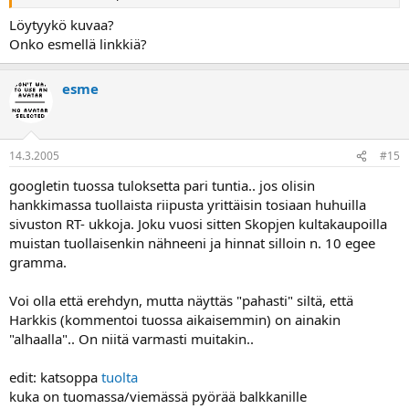
Löytyykö kuvaa?
Onko esmellä linkkiä?
esme
14.3.2005
#15
googletin tuossa tuloksetta pari tuntia.. jos olisin
hankkimassa tuollaista riipusta yrittäisin tosiaan huhuilla
sivuston RT- ukkoja. Joku vuosi sitten Skopjen kultakaupoilla
muistan tuollaisenkin nähneeni ja hinnat silloin n. 10 egee
gramma.
Voi olla että erehdyn, mutta näyttäs "pahasti" siltä, että
Harkkis (kommentoi tuossa aikaisemmin) on ainakin
"alhaalla".. On niitä varmasti muitakin..
edit: katsoppa
tuolta
kuka on tuomassa/viemässä pyörää balkkanille