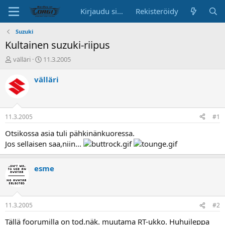
Kirjaudu sisään
Rekisteröidy
Suzuki
Kultainen suzuki-riipus
K
A
välläri
11.3.2005
e
l
s
o
välläri
k
i
u
t
s
u
t
s
11.3.2005
#1
e
p
l
ä
Otsikossa asia tuli pähkinänkuoressa.
u
i
Jos sellaisen saa,niin...
n
v
a
ä
l
esme
o
i
t
t
11.3.2005
#2
a
Tällä foorumilla on tod.näk. muutama RT-ukko. Huhuileppa
j