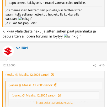
papu tekee.. kai. kysele. hintaaki varmaa tulee uniikille.
Jos menee ihan teettämisen puolelle,niin tarttee sitten
suunnitella sellainen,ettei tuu heti ekoilla kokkareilla
vastaan
Ja kukas tää papu on?
Klikkaa ylälaidasta haku ja sitten siihen paat jäsenhaku ja
papu sitten all open forums ni löytyy
välläri
12.3.2005
#10
(ketku @ Maalis. 12 2005 sanoi:
(välläri @ Maalis. 12 2005 sanoi:
(panu.. @ Maalis. 12 2005 sanoi:
papu tekee.. kai. kysele. hintaaki varmaa tulee uniikille.
Napsauta laajentaaksesi...