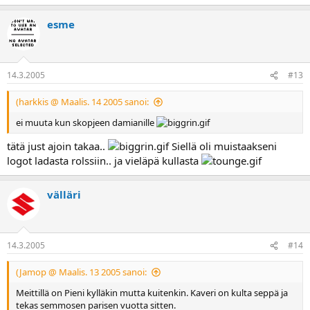
esme
14.3.2005
#13
(harkkis @ Maalis. 14 2005 sanoi:
ei muuta kun skopjeen damianille
tätä just ajoin takaa..
Siellä oli muistaakseni
logot ladasta rolssiin.. ja vieläpä kullasta
välläri
14.3.2005
#14
(Jamop @ Maalis. 13 2005 sanoi:
Meittillä on Pieni kylläkin mutta kuitenkin. Kaveri on kulta seppä ja
tekas semmosen parisen vuotta sitten.