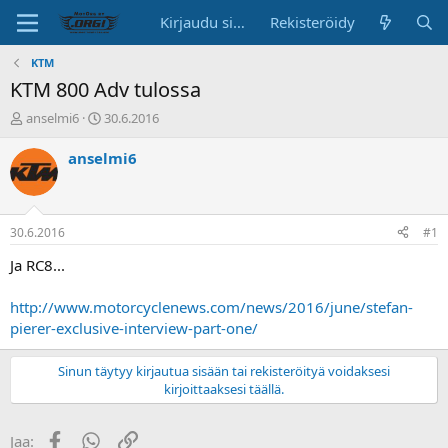
Kirjaudu sisään
Rekisteröidy
KTM
KTM 800 Adv tulossa
K
A
anselmi6
30.6.2016
e
l
s
o
anselmi6
k
i
u
t
s
u
t
s
30.6.2016
#1
e
p
l
ä
Ja RC8...
u
i
n
v
http://www.motorcyclenews.com/news/2016/june/stefan-
a
ä
pierer-exclusive-interview-part-one/
l
o
i
Sinun täytyy kirjautua sisään tai rekisteröityä voidaksesi
t
kirjoittaaksesi täällä.
t
a
Facebook
WhatsApp
Linkki
Jaa:
j