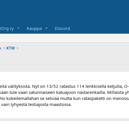
Org ry
Kauppa
Discord
a
KTM
itä välityksistä. Nyt on 13/52 ratastus 114 lenkkisellä ketjulla, 
än tule vaan satunnaiseen katuajoon nastarenkailla. Millaista yhd
 No kokeilemallahan se selviää mutta kun rataspaketti on menossa 
vain lyhyestä testiajosta maastossa.