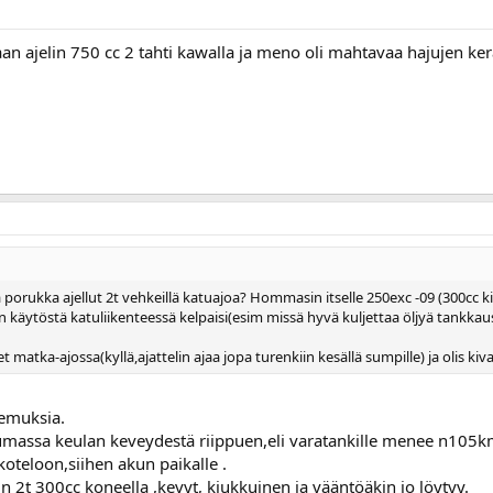
naan ajelin 750 cc 2 tahti kawalla ja meno oli mahtavaa hajujen ke
 porukka ajellut 2t vehkeillä katuajoa? Hommasin itselle 250exc -09 (300cc kit
 käytöstä katuliikenteessä kelpaisi(esim missä hyvä kuljettaa öljyä tankkaus
et matka-ajossa(kyllä,ajattelin ajaa jopa turenkiin kesällä sumpille) ja olis ki
kemuksia.
ntumassa keulan keveydestä riippuen,eli varatankille menee n105k
nkoteloon,siihen akun paikalle .
in 2t 300cc koneella ,kevyt, kiukkuinen ja vääntöäkin jo löytyy.