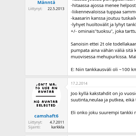
Männtä
-hitaassa ajossa menee helposti
Liittynyt
22.5.2013
-liikennevaloissa tuppaa samm
-kaasarin kanssa joutuu tuskai
-lyhyet huoltovälit ja lyhyt tan
+/- ominais"tuoksu", joka tart
Sanoisin ettei 2t ole todellakaa
pumpata aina vähän väliä sitä k
muovisessa mehupurkissa. Mahtu 
E: Niin tankkausväli oli ~100 
17.2.2014
Joo kyllä kakstahdit on jo vuos
suutinta,neulaa ja putkea, eik
Eli onko joku suurempi tankki m
camshaft6
Liittynyt
4.7.2011
Sijainti
karkkila