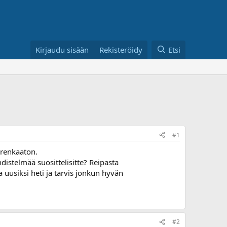
Kirjaudu sisään
Rekisteröidy
Etsi
#1
O-renkaaton.
istelmää suosittelisitte? Reipasta
uusiksi heti ja tarvis jonkun hyvän
#2