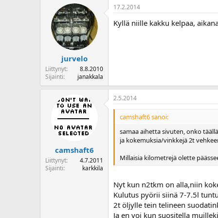
17.2.2014
Kyllä niille kakku kelpaa, aika
jurvelo
Liittynyt
8.8.2010
Sijainti
janakkala
2.5.2014
camshaft6 sanoi:
samaa aihetta sivuten, onko täällä
ja kokemuksia/vinkkejä 2t vehkeen
camshaft6
Millaisia kilometrejä olette päässe
Liittynyt
4.7.2011
Sijainti
karkkila
Nyt kun n2tkm on alla,niin ko
Kulutus pyörii siinä 7-7.5l tu
2t öljylle tein telineen suodati
Ja en voi kun suositella muillek