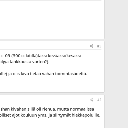
#3
 -09 (300cc kitillä)täksi kevääksi/kesäksi
öljyä tankkausta varten?).
lle) ja olis kiva tietää vähän toimintasädettä.
#4
Ihan kivahan sillä oli riehua, mutta normaalissa
liset ajot kouluun yms. ja siirtymät hiekkapoluille.