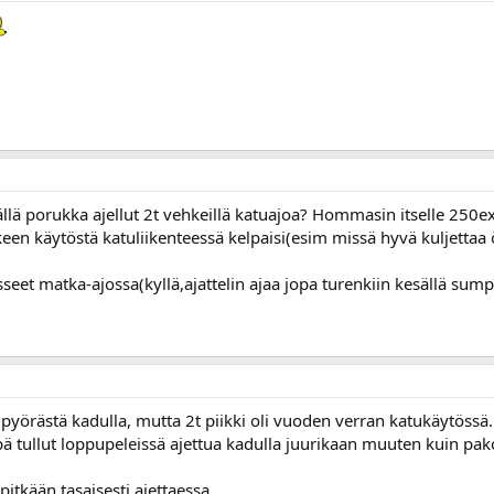
llä porukka ajellut 2t vehkeillä katuajoa? Hommasin itselle 250exc
en käytöstä katuliikenteessä kelpaisi(esim missä hyvä kuljettaa 
sseet matka-ajossa(kyllä,ajattelin ajaa jopa turenkiin kesällä sumpi
yörästä kadulla, mutta 2t piikki oli vuoden verran katukäytössä. 
pä tullut loppupeleissä ajettua kadulla juurikaan muuten kuin pakol
tkään tasaisesti ajettaessa