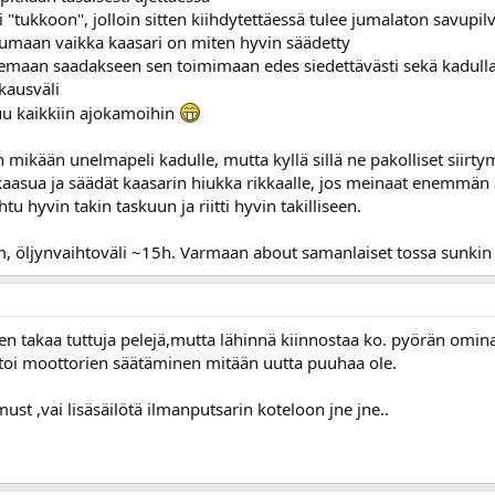
 "tukkoon", jolloin sitten kiihdytettäessä tulee jumalaton savupilv
umaan vaikka kaasari on miten hyvin säädetty
lemaan saadakseen sen toimimaan edes siedettävästi sekä kadulla
kkausväli
tuu kaikkiin ajokamoihin
n mikään unelmapeli kadulle, mutta kyllä sillä ne pakolliset siirty
aasua ja säädät kaasarin hiukka rikkaalle, jos meinaat enemmän aja
hyvin takin taskuun ja riitti hyvin takilliseen.
km, öljynvaihtoväli ~15h. Varmaan about samanlaiset tossa sunkin
ien takaa tuttuja pelejä,mutta lähinnä kiinnostaa ko. pyörän omina
ä toi moottorien säätäminen mitään uutta puuhaa ole.
ust ,vai lisäsäilötä ilmanputsarin koteloon jne jne..