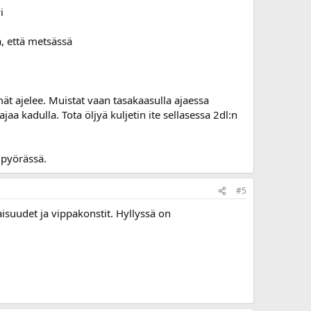
i
, että metsässä
mät ajelee. Muistat vaan tasakaasulla ajaessa
a kadulla. Tota öljyä kuljetin ite sellasessa 2dl:n
 pyörässä.
#5
isuudet ja vippakonstit. Hyllyssä on