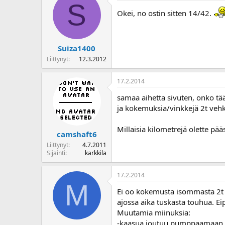
S
o
Okei, no ostin sitten 14/42.
i
t
t
a
Suiza1400
j
Liittynyt
12.3.2012
a
17.2.2014
samaa aihetta sivuten, onko tää
ja kokemuksia/vinkkejä 2t vehke
Millaisia kilometrejä olette pää
camshaft6
Liittynyt
4.7.2011
Sijainti
karkkila
17.2.2014
M
Ei oo kokemusta isommasta 2t p
ajossa aika tuskasta touhua. Ei
Muutamia miinuksia:
-kaasua joutuu pumppaamaan pi