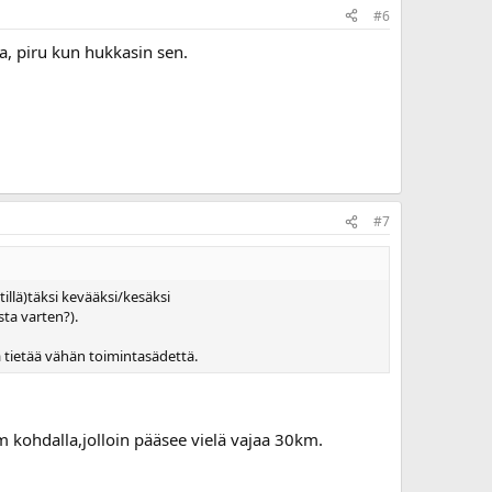
#6
ra, piru kun hukkasin sen.
#7
illä)täksi kevääksi/kesäksi
ta varten?).
va tietää vähän toimintasädettä.
m kohdalla,jolloin pääsee vielä vajaa 30km.