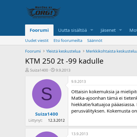
Foorumi
Uutta sisältöä
Jäsenet
Mot
Uudet viestit
Etsi foorumeilta
Säännöt
Foorumi
Yleistä keskustelua
Merkkikohtaista keskustelu
KTM 250 2t -99 kadulle
K
A
Suiza1400
9.9.2013
e
l
s
o
9.9.2013
k
i
S
Ottaisin kokemuksia ja mielipite
u
t
s
u
Matka-ajoonhan tämä ei tietenkä
t
s
hiekkatie/katuajoa pääasiassa.
e
p
perusvälityksen. Kokemusta on 
Suiza1400
l
ä
u
i
Liittynyt
12.3.2012
n
v
a
ä
13.9.2013
l