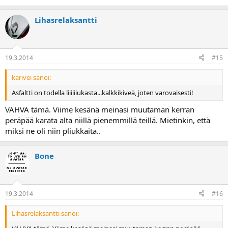
Lihasrelaksantti
19.3.2014
#15
karivei sanoi:
Asfaltti on todella liiiiiiukasta...kalkkikiveä, joten varovaisesti!
VAHVA tämä. Viime kesänä meinasi muutaman kerran
peräpää karata alta niillä pienemmillä teillä. Mietinkin, että
miksi ne oli niin pliukkaita..
Bone
19.3.2014
#16
Lihasrelaksantti sanoi: