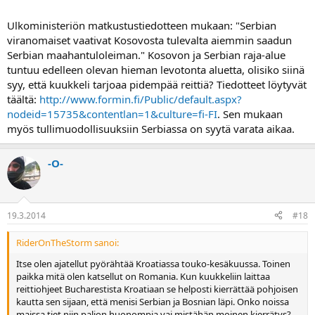
Ulkoministeriön matkustustiedotteen mukaan: "Serbian
viranomaiset vaativat Kosovosta tulevalta aiemmin saadun
Serbian maahantuloleiman." Kosovon ja Serbian raja-alue
tuntuu edelleen olevan hieman levotonta aluetta, olisiko siinä
syy, että kuukkeli tarjoaa pidempää reittiä? Tiedotteet löytyvät
täältä:
http://www.formin.fi/Public/default.aspx?
nodeid=15735&contentlan=1&culture=fi-FI
. Sen mukaan
myös tullimuodollisuuksiin Serbiassa on syytä varata aikaa.
-O-
19.3.2014
#18
RiderOnTheStorm sanoi:
Itse olen ajatellut pyörähtää Kroatiassa touko-kesäkuussa. Toinen
paikka mitä olen katsellut on Romania. Kun kuukkeliin laittaa
reittiohjeet Bucharestista Kroatiaan se helposti kierrättää pohjoisen
kautta sen sijaan, että menisi Serbian ja Bosnian läpi. Onko noissa
maissa tiet niin paljon huonompia vai mistähän moinen kierrätys?