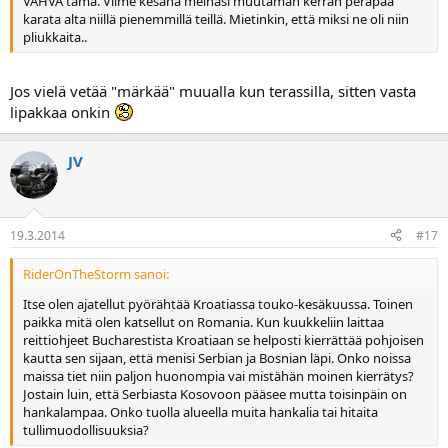
VAHVA tämä. Viime kesänä meinasi muutaman kerran peräpää
karata alta niillä pienemmillä teillä. Mietinkin, että miksi ne oli niin
pliukkaita..
Jos vielä vetää "märkää" muualla kun terassilla, sitten vasta
lipakkaa onkin
JV
19.3.2014
#17
RiderOnTheStorm sanoi:
Itse olen ajatellut pyörähtää Kroatiassa touko-kesäkuussa. Toinen
paikka mitä olen katsellut on Romania. Kun kuukkeliin laittaa
reittiohjeet Bucharestista Kroatiaan se helposti kierrättää pohjoisen
kautta sen sijaan, että menisi Serbian ja Bosnian läpi. Onko noissa
maissa tiet niin paljon huonompia vai mistähän moinen kierrätys?
Jostain luin, että Serbiasta Kosovoon pääsee mutta toisinpäin on
hankalampaa. Onko tuolla alueella muita hankalia tai hitaita
tullimuodollisuuksia?