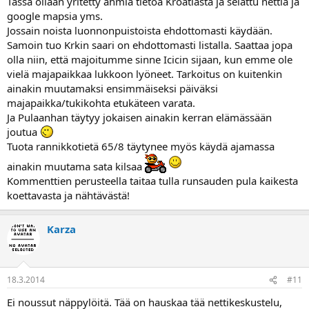
Tässä ollaan yritetty ahmia tietoa Kroatiasta ja selattu nettiä ja
google mapsia yms.
Jossain noista luonnonpuistoista ehdottomasti käydään.
Samoin tuo Krkin saari on ehdottomasti listalla. Saattaa jopa
olla niin, että majoitumme sinne Icicin sijaan, kun emme ole
vielä majapaikkaa lukkoon lyöneet. Tarkoitus on kuitenkin
ainakin muutamaksi ensimmäiseksi päiväksi
majapaikka/tukikohta etukäteen varata.
Ja Pulaanhan täytyy jokaisen ainakin kerran elämässään
joutua
Tuota rannikkotietä 65/8 täytynee myös käydä ajamassa
ainakin muutama sata kilsaa
Kommenttien perusteella taitaa tulla runsauden pula kaikesta
koettavasta ja nähtävästä!
Karza
18.3.2014
#11
Ei noussut näppylöitä. Tää on hauskaa tää nettikeskustelu,