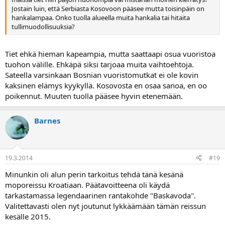
Jostain luin, että Serbiasta Kosovoon pääsee mutta toisinpäin on
hankalampaa. Onko tuolla alueella muita hankalia tai hitaita
tullimuodollisuuksia?
Tiet ehkä hieman kapeampia, mutta saattaapi osua vuoristoa
tuohon välille. Ehkäpä siksi tarjoaa muita vaihtoehtoja.
Sateella varsinkaan Bosnian vuoristomutkat ei ole kovin
kaksinen elämys kyykyllä. Kosovosta en osaa sanoa, en oo
poikennut. Muuten tuolla pääsee hyvin etenemään.
Barnes
19.3.2014
#19
Minunkin oli alun perin tarkoitus tehdä tänä kesänä
moporeissu Kroatiaan. Päätavoitteena oli käydä
tarkastamassa legendaarinen rantakohde "Baskavoda".
Valitettavasti olen nyt joutunut lykkäämään tämän reissun
kesälle 2015.