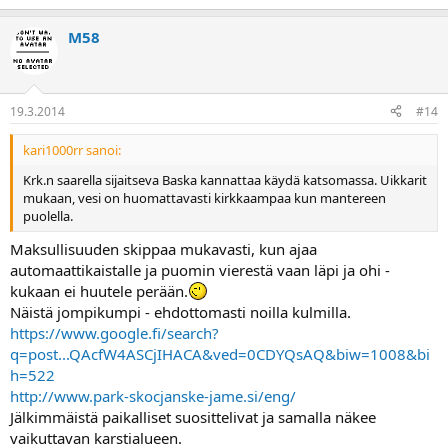
M58
19.3.2014
#14
kari1000rr sanoi:
Krk.n saarella sijaitseva Baska kannattaa käydä katsomassa. Uikkarit
mukaan, vesi on huomattavasti kirkkaampaa kun mantereen
puolella.
Maksullisuuden skippaa mukavasti, kun ajaa
automaattikaistalle ja puomin vierestä vaan läpi ja ohi -
kukaan ei huutele perään.
Näistä jompikumpi - ehdottomasti noilla kulmilla.
https://www.google.fi/search?
q=post...QAcfW4ASCjIHACA&ved=0CDYQsAQ&biw=1008&bi
h=522
http://www.park-skocjanske-jame.si/eng/
Jälkimmäistä paikalliset suosittelivat ja samalla näkee
vaikuttavan karstialueen.