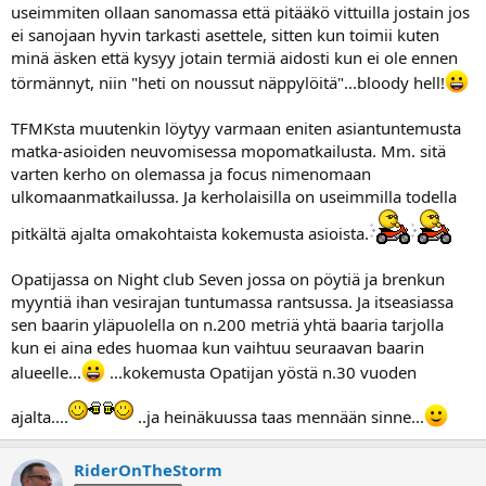
useimmiten ollaan sanomassa että pitääkö vittuilla jostain jos
ei sanojaan hyvin tarkasti asettele, sitten kun toimii kuten
minä äsken että kysyy jotain termiä aidosti kun ei ole ennen
törmännyt, niin "heti on noussut näppylöitä"...bloody hell!
TFMKsta muutenkin löytyy varmaan eniten asiantuntemusta
matka-asioiden neuvomisessa mopomatkailusta. Mm. sitä
varten kerho on olemassa ja focus nimenomaan
ulkomaanmatkailussa. Ja kerholaisilla on useimmilla todella
pitkältä ajalta omakohtaista kokemusta asioista.
Opatijassa on Night club Seven jossa on pöytiä ja brenkun
myyntiä ihan vesirajan tuntumassa rantsussa. Ja itseasiassa
sen baarin yläpuolella on n.200 metriä yhtä baaria tarjolla
kun ei aina edes huomaa kun vaihtuu seuraavan baarin
alueelle...
...kokemusta Opatijan yöstä n.30 vuoden
ajalta....
..ja heinäkuussa taas mennään sinne...
RiderOnTheStorm