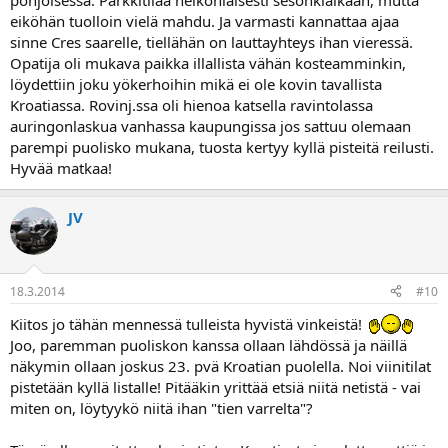
pohjoisessa. Parkkitilaa heikonlaisesti sesonkiaikaan, mutta
eiköhän tuolloin vielä mahdu. Ja varmasti kannattaa ajaa
sinne Cres saarelle, tiellähän on lauttayhteys ihan vieressä.
Opatija oli mukava paikka illallista vähän kosteamminkin,
löydettiin joku yökerhoihin mikä ei ole kovin tavallista
Kroatiassa. Rovinj.ssa oli hienoa katsella ravintolassa
auringonlaskua vanhassa kaupungissa jos sattuu olemaan
parempi puolisko mukana, tuosta kertyy kyllä pisteitä reilusti.
Hyvää matkaa!
JV
18.3.2014
#10
Kiitos jo tähän mennessä tulleista hyvistä vinkeistä!
Joo, paremman puoliskon kanssa ollaan lähdössä ja näillä
näkymin ollaan joskus 23. pvä Kroatian puolella. Noi viinitilat
pistetään kyllä listalle! Pitääkin yrittää etsiä niitä netistä - vai
miten on, löytyykö niitä ihan "tien varrelta"?