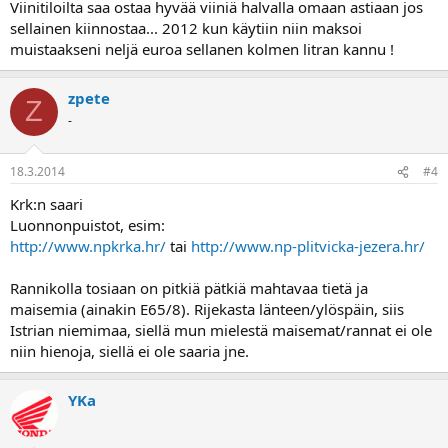
Viinitiloilta saa ostaa hyvää viiniä halvalla omaan astiaan jos
sellainen kiinnostaa... 2012 kun käytiin niin maksoi
muistaakseni neljä euroa sellanen kolmen litran kannu !
zpete
Z
-
18.3.2014
#4
Krk:n saari
Luonnonpuistot, esim:
http://www.npkrka.hr/
tai
http://www.np-plitvicka-jezera.hr/
Rannikolla tosiaan on pitkiä pätkiä mahtavaa tietä ja
maisemia (ainakin E65/8). Rijekasta länteen/ylöspäin, siis
Istrian niemimaa, siellä mun mielestä maisemat/rannat ei ole
niin hienoja, siellä ei ole saaria jne.
YKa