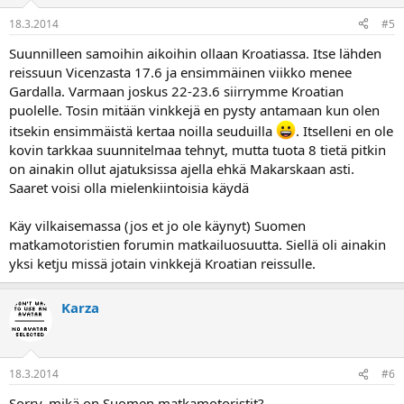
18.3.2014
#5
Suunnilleen samoihin aikoihin ollaan Kroatiassa. Itse lähden
reissuun Vicenzasta 17.6 ja ensimmäinen viikko menee
Gardalla. Varmaan joskus 22-23.6 siirrymme Kroatian
puolelle. Tosin mitään vinkkejä en pysty antamaan kun olen
itsekin ensimmäistä kertaa noilla seuduilla
. Itselleni en ole
kovin tarkkaa suunnitelmaa tehnyt, mutta tuota 8 tietä pitkin
on ainakin ollut ajatuksissa ajella ehkä Makarskaan asti.
Saaret voisi olla mielenkiintoisia käydä
Käy vilkaisemassa (jos et jo ole käynyt) Suomen
matkamotoristien forumin matkailuosuutta. Siellä oli ainakin
yksi ketju missä jotain vinkkejä Kroatian reissulle.
Karza
18.3.2014
#6
Sorry, mikä on Suomen matkamotoristit?