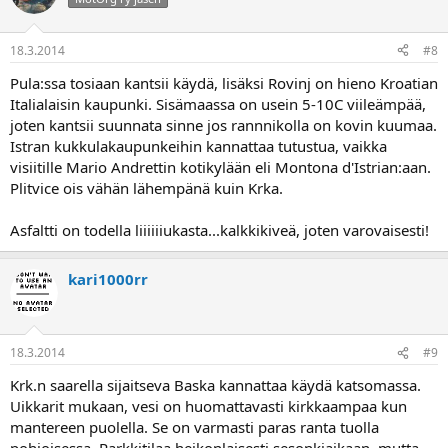
18.3.2014
#8
Pula:ssa tosiaan kantsii käydä, lisäksi Rovinj on hieno Kroatian
Italialaisin kaupunki. Sisämaassa on usein 5-10C viileämpää,
joten kantsii suunnata sinne jos rannnikolla on kovin kuumaa.
Istran kukkulakaupunkeihin kannattaa tutustua, vaikka
visiitille Mario Andrettin kotikylään eli Montona d'Istrian:aan.
Plitvice ois vähän lähempänä kuin Krka.
Asfaltti on todella liiiiiiukasta...kalkkikiveä, joten varovaisesti!
kari1000rr
18.3.2014
#9
Krk.n saarella sijaitseva Baska kannattaa käydä katsomassa.
Uikkarit mukaan, vesi on huomattavasti kirkkaampaa kun
mantereen puolella. Se on varmasti paras ranta tuolla