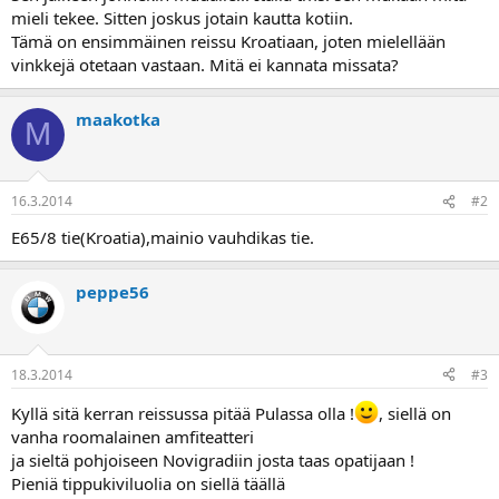
a
mieli tekee. Sitten joskus jotain kautta kotiin.
Tämä on ensimmäinen reissu Kroatiaan, joten mielellään
vinkkejä otetaan vastaan. Mitä ei kannata missata?
maakotka
M
16.3.2014
#2
E65/8 tie(Kroatia),mainio vauhdikas tie.
peppe56
18.3.2014
#3
Kyllä sitä kerran reissussa pitää Pulassa olla !
, siellä on
vanha roomalainen amfiteatteri
ja sieltä pohjoiseen Novigradiin josta taas opatijaan !
Pieniä tippukiviluolia on siellä täällä