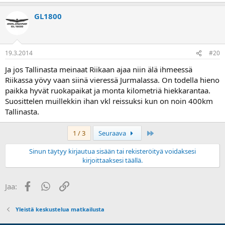
GL1800
19.3.2014
#20
Ja jos Tallinasta meinaat Riikaan ajaa niin älä ihmeessä
Riikassa yövy vaan siinä vieressä Jurmalassa. On todella hieno
paikka hyvät ruokapaikat ja monta kilometriä hiekkarantaa.
Suosittelen muillekkin ihan vkl reissuksi kun on noin 400km
Tallinasta.
Last
1 / 3
Seuraava
Sinun täytyy kirjautua sisään tai rekisteröityä voidaksesi
kirjoittaaksesi täällä.
Facebook
WhatsApp
Linkki
Jaa:
Yleistä keskustelua matkailusta