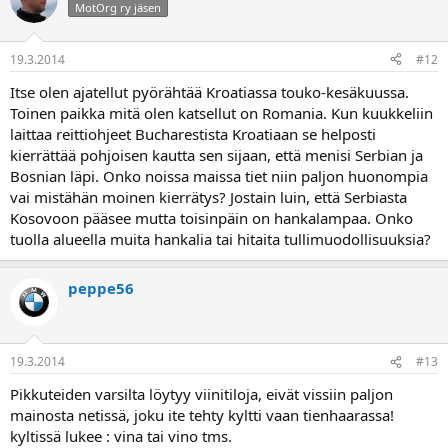
MotOrg ry jäsen
19.3.2014
#12
Itse olen ajatellut pyörähtää Kroatiassa touko-kesäkuussa.
Toinen paikka mitä olen katsellut on Romania. Kun kuukkeliin
laittaa reittiohjeet Bucharestista Kroatiaan se helposti
kierrättää pohjoisen kautta sen sijaan, että menisi Serbian ja
Bosnian läpi. Onko noissa maissa tiet niin paljon huonompia
vai mistähän moinen kierrätys? Jostain luin, että Serbiasta
Kosovoon pääsee mutta toisinpäin on hankalampaa. Onko
tuolla alueella muita hankalia tai hitaita tullimuodollisuuksia?
peppe56
19.3.2014
#13
Pikkuteiden varsilta löytyy viinitiloja, eivät vissiin paljon
mainosta netissä, joku ite tehty kyltti vaan tienhaarassa!
kyltissä lukee : vina tai vino tms.