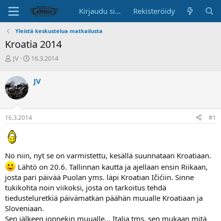
Kirjaudu sisään
Rekisteröidy
Yleistä keskustelua matkailusta
Kroatia 2014
K
A
JV
16.3.2014
e
l
s
o
JV
k
i
u
t
s
u
t
s
16.3.2014
#1
e
p
l
ä
u
i
n
v
No niin, nyt se on varmistettu, kesällä suunnataan Kroatiaan.
a
ä
l
Lähtö on 20.6. Tallinnan kautta ja ajellaan ensin Riikaan,
o
josta pari päivää Puolan yms. läpi Kroatian Ičićiin. Sinne
i
tukikohta noin viikoksi, josta on tarkoitus tehdä
t
tiedusteluretkiä päivämatkan päähän muualle Kroatiaan ja
t
Sloveniaan.
a
j
Sen jälkeen jonnekin muualle... Italia tms. sen mukaan mitä