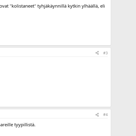
t "kolistaneet" tyhjäkäynnillä kytkin ylhäällä, eli
#3
#4
eille tyypillistä.