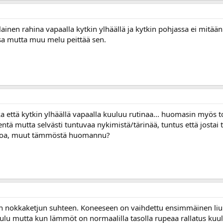
nen rahina vapaalla kytkin ylhäällä ja kytkin pohjassa ei mitään
sa mutta muu melu peittää sen.
a että kytkin ylhäällä vapaalla kuuluu rutinaa... huomasin myös to
ntä mutta selvästi tuntuvaa nykimistä/tärinää, tuntus että jostai 
anoa, muut tämmöstä huomannu?
nokkaketjun suhteen. Koneeseen on vaihdettu ensimmäinen liuku j
uulu mutta kun lämmöt on normaalilla tasolla rupeaa rallatus ku