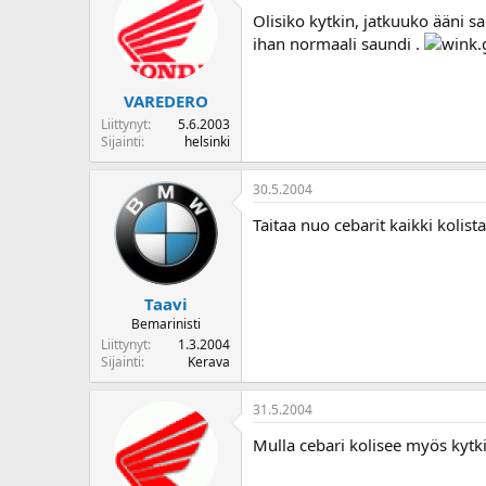
o
Olisiko kytkin, jatkuuko ääni s
i
ihan normaali saundi .
t
t
a
VAREDERO
j
Liittynyt
5.6.2003
a
Sijainti
helsinki
30.5.2004
Taitaa nuo cebarit kaikki kolist
Taavi
Bemarinisti
Liittynyt
1.3.2004
Sijainti
Kerava
31.5.2004
Mulla cebari kolisee myös kytkin