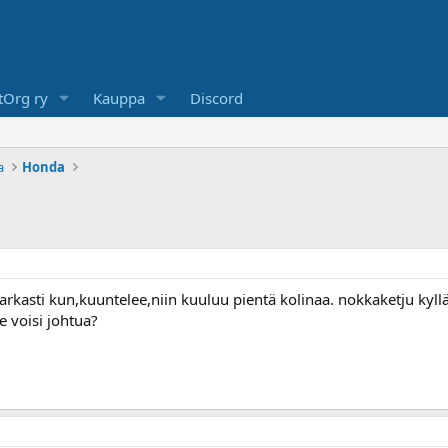
Org ry
Kauppa
Discord
a
Honda
arkasti kun,kuuntelee,niin kuuluu pientä kolinaa. nokkaketju kyl
e voisi johtua?