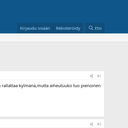
Kirjaudu sisään
Rekisteröidy
Etsi
#1
lä rallattaa kylmänä,mutta aiheutuuko tuo pienoinen
#2