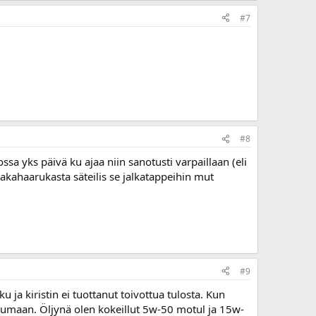
#7
#8
ssa yks päivä ku ajaa niin sanotusti varpaillaan (eli
takahaarukasta säteilis se jalkatappeihin mut
#9
a kiristin ei tuottanut toivottua tulosta. Kun
ulumaan. Öljynä olen kokeillut 5w-50 motul ja 15w-