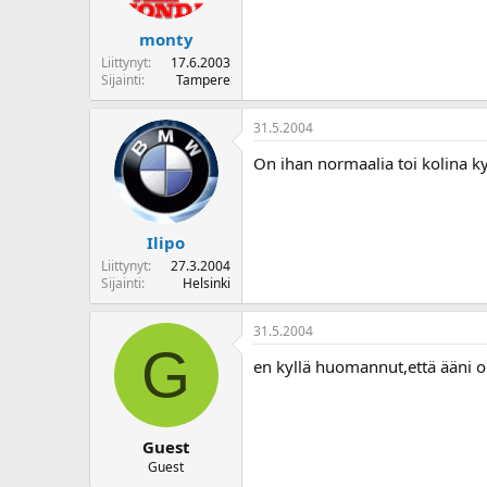
monty
Liittynyt
17.6.2003
Sijainti
Tampere
31.5.2004
On ihan normaalia toi kolina k
Ilipo
Liittynyt
27.3.2004
Sijainti
Helsinki
31.5.2004
G
en kyllä huomannut,että ääni oli
Guest
Guest