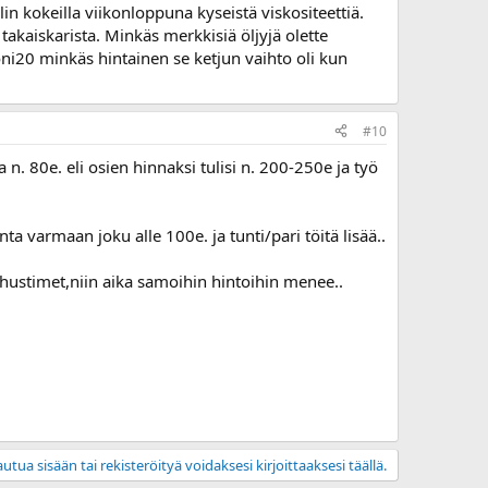
in kokeilla viikonloppuna kyseistä viskositeettiä.
 takaiskarista. Minkäs merkkisiä öljyjä olette
>toni20 minkäs hintainen se ketjun vaihto oli kun
#10
n. 80e. eli osien hinnaksi tulisi n. 200-250e ja työ
 varmaan joku alle 100e. ja tunti/pari töitä lisää..
aahustimet,niin aika samoihin hintoihin menee..
utua sisään tai rekisteröityä voidaksesi kirjoittaaksesi täällä.