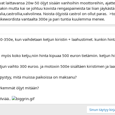
vat laittavansa 20w-50 öljyt sisään vanhoihin moottoreihin, ajattel
akin mutta kai se johtuu kovista rengaspaineista tai liian jäykästä
ulia,castrollia,valvolinea. Noista öljyistä castrol on ollut paras. 
 bikewordista vantaalta 300e ja pari tuntia kuulemma menee.
0-350e, kun vaihdetaan ketjun kiristin + laahustimet. kunkin hinta 
yös koko ketju,niin hinta kipuaa 500 euron tietämiin. ketjun hinta
ketjun vaihto 300 euroo. ja motoxin 500e sisältäen kiristimen ja l
 pystyy, mitä muissa paikoissa on maksanu?
äykemmät öljyt mitään?
elviää..
Sinun täytyy kirja