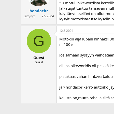
50 motul. bikewordista kertoili
Jalkatapit tuntuu tärisevän mull
hondacbr
käyttänyt itselläni on ollut mot
Liittynyt
2.5.2004
kysyit motoxista? Itse kyselin
12.6.2004
G
Motoxin äijä lupaili hinnaksi 30
n. 100e.
Jos samaan syssyyn vaihdetaan m
Guest
Guest
eli jos bikeworldis oli pelkkä 
pistäkääs vähän hintavertailuu
ja >hondacbr kerro auttoiko j
kallista on,mutta rahalla siitä s