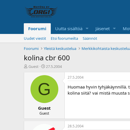
Foorumi
Uutta sisältöä
Jäsenet
Mot
Uudet viestit
Etsi foorumeilta
Säännöt
Foorumi
Yleistä keskustelua
Merkkikohtaista keskustelu
kolina cbr 600
K
A
Guest
27.5.2004
e
l
s
o
27.5.2004
k
i
G
Huomaa hyvin tyhjäkäynnillä. t
u
t
s
u
kolina siitä? vai mistä muusta s
t
s
e
p
Guest
l
ä
u
i
Guest
n
v
a
ä
28.5.2004
l