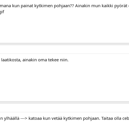
amana kun painat kytkimen pohjaan?? Ainakin mun kaikki pyörät ova
a laatikosta, ainakin oma tekee niin.
 ylhäällä ---> katoaa kun vetää kytkimen pohjaan. Taitaa olla cebar