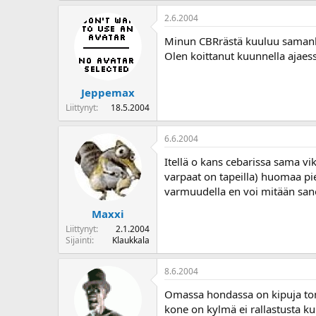
2.6.2004
Minun CBRrästä kuuluu samanlai
Olen koittanut kuunnella ajaes
Jeppemax
Liittynyt
18.5.2004
6.6.2004
Itellä o kans cebarissa sama vik
varpaat on tapeilla) huomaa pie
varmuudella en voi mitään s
Maxxi
Liittynyt
2.1.2004
Sijainti
Klaukkala
8.6.2004
Omassa hondassa on kipuja ton 
kone on kylmä ei rallastusta k