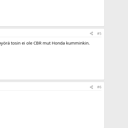
#5
n pyörä tosin ei ole CBR mut Honda kumminkin.
#6