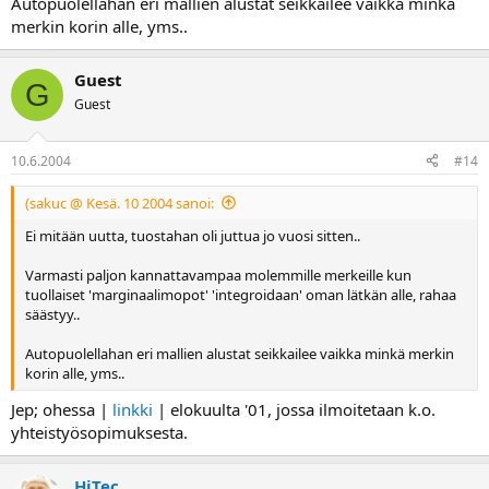
Autopuolellahan eri mallien alustat seikkailee vaikka minkä
merkin korin alle, yms..
Guest
G
Guest
10.6.2004
#14
(sakuc @ Kesä. 10 2004 sanoi:
Ei mitään uutta, tuostahan oli juttua jo vuosi sitten..
Varmasti paljon kannattavampaa molemmille merkeille kun
tuollaiset 'marginaalimopot' 'integroidaan' oman lätkän alle, rahaa
säästyy..
Autopuolellahan eri mallien alustat seikkailee vaikka minkä merkin
korin alle, yms..
Jep; ohessa |
linkki
| elokuulta '01, jossa ilmoitetaan k.o.
yhteistyösopimuksesta.
HiTec