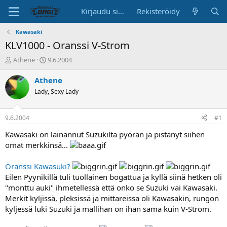
Kirjaudu sisään
Rekisteröidy
Kawasaki
KLV1000 - Oranssi V-Strom
K
A
Athene
9.6.2004
e
l
s
o
Athene
k
i
Lady, Sexy Lady
u
t
s
u
t
s
9.6.2004
#1
e
p
l
ä
Kawasaki on lainannut Suzukilta pyörän ja pistänyt siihen
u
i
omat merkkinsä...
n
v
a
ä
Oranssi Kawasuki?
l
Eilen Pyynikillä tuli tuollainen bogattua ja kyllä siinä hetken oli
o
"monttu auki" ihmetellessä että onko se Suzuki vai Kawasaki.
i
t
Merkit kyljissä, pleksissä ja mittareissa oli Kawasakin, rungon
t
kyljessä luki Suzuki ja mallihan on ihan sama kuin V-Strom.
a
j