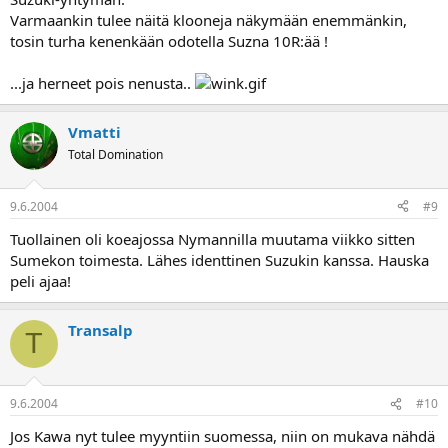
Varmaankin tulee näitä klooneja näkymään enemmänkin,
tosin turha kenenkään odotella Suzna 10R:ää !
...ja herneet pois nenusta..
Vmatti
Total Domination
9.6.2004
#9
Tuollainen oli koeajossa Nymannilla muutama viikko sitten
Sumekon toimesta. Lähes identtinen Suzukin kanssa. Hauska
peli ajaa!
Transalp
T
9.6.2004
#10
Jos Kawa nyt tulee myyntiin suomessa, niin on mukava nähdä