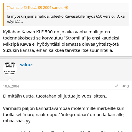
(Transalp @ Kesä. 09 2004 sanoi:
Ja myöskin jännä nähdä, tuleeko Kawasakille myös 650 versio. Aika
näyttää...
Kyllähän Kawan KLE 500 on jo aika vanha malli joten
todennäköisesti se korvautuu "Stromilla" jo ensi kaudeksi.
Miksipä Kawa ei hyödyntäisi olemassa olevaa yhteistyötä
Suzukin kanssa, eihän kaikkea tarvitse itse suunnitella.
sakuc
10.6.2004
#13
Ei mitään uutta, tuostahan oli juttua jo vuosi sitten..
Varmasti paljon kannattavampaa molemmille merkeille kun
tuollaiset 'marginaalimopot' 'integroidaan' oman lätkän alle,
rahaa säästyy..