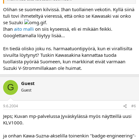
Olihan se suomen kilvissä. Ihan tuollainen vekotin. Kyllä siinä
tuli tovi ihmeteltyä vieressä, että onko se Kawasaki vai onko
se Suzuki
.
Ihan
aito malli
on siis kyseessä, eli ei mikään feikki.
Googlettamalla löytyy lisää...
En tiedä olisko joku ns. harmaatuontipyörä, kun ei virallisilta
sivuilta löytynyt? Tuskin Kawasakina kannattaa tuoda
tuollaista pyörää Suomeen, kun markkinat eivät varmaan
Suzuki V-Strommillakaan ole huimat.
Guest
G
Guest
9.6.2004
#6
Jeps; Kuvan mp-palvelussa Jyväskylässä myös näytteillä uusi
KLV1000.
ja onhan Kawa-Suzna-akselilla toinenkin "badge-engineering"-