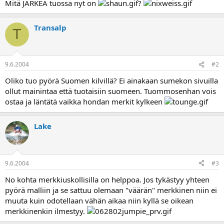
Mitä JÄRKEÄ tuossa nyt on
?
a
Transalp
T
9.6.2004
#2
Oliko tuo pyörä Suomen kilvillä? Ei ainakaan sumekon sivuilla
ollut mainintaa että tuotaisiin suomeen. Tuommosenhan vois
ostaa ja läntätä vaikka hondan merkit kylkeen
Lake
9.6.2004
#3
No kohta merkkiuskollisilla on helppoa. Jos tykästyy yhteen
pyörä malliin ja se sattuu olemaan "väärän" merkkinen niin ei
muuta kuin odotellaan vähän aikaa niin kyllä se oikean
merkkinenkin ilmestyy.