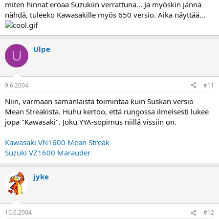
miten hinnat eroaa Suzukiin verrattuna... Ja myöskin jännä
nähdä, tuleeko Kawasakille myös 650 versio. Aika näyttää...
Ulpe
U
9.6.2004
#11
Niin, varmaan samanlaista toimintaa kuin Suskan versio
Mean Streakista. Huhu kertoo, että rungossa ilmeisesti lukee
jopa "Kawasaki". Joku YYA-sopimus niillä vissiin on.
Kawasaki VN1600 Mean Streak
Suzuki VZ1600 Marauder
jyke
10.6.2004
#12