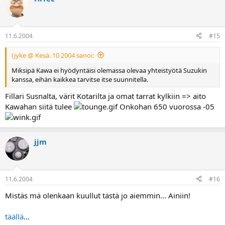
11.6.2004
#15
(jyke @ Kesä. 10 2004 sanoi:
Miksipä Kawa ei hyödyntäisi olemassa olevaa yhteistyötä Suzukin
kanssa, eihän kaikkea tarvitse itse suunnitella.
Fillari Susnalta, värit Kotarilta ja omat tarrat kylkiin => aito
Kawahan siitä tulee
Onkohan 650 vuorossa -05
jjm
11.6.2004
#16
Mistäs mä olenkaan kuullut tästä jo aiemmin... Ainiin!
täällä
...