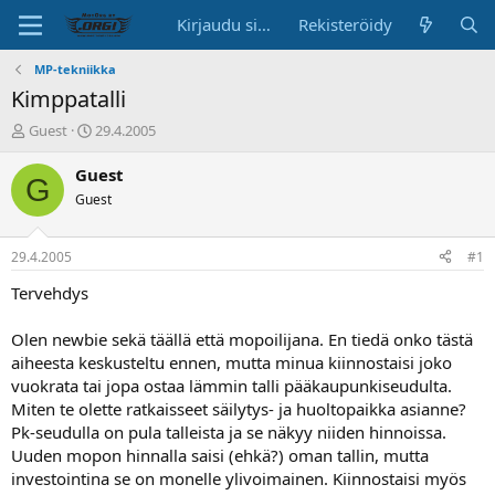
Kirjaudu sisään
Rekisteröidy
MP-tekniikka
Kimppatalli
K
A
Guest
29.4.2005
e
l
s
o
Guest
G
k
i
Guest
u
t
s
u
t
s
29.4.2005
#1
e
p
l
ä
Tervehdys
u
i
n
v
Olen newbie sekä täällä että mopoilijana. En tiedä onko tästä
a
ä
aiheesta keskusteltu ennen, mutta minua kiinnostaisi joko
l
vuokrata tai jopa ostaa lämmin talli pääkaupunkiseudulta.
o
Miten te olette ratkaisseet säilytys- ja huoltopaikka asianne?
i
t
Pk-seudulla on pula talleista ja se näkyy niiden hinnoissa.
t
Uuden mopon hinnalla saisi (ehkä?) oman tallin, mutta
a
investointina se on monelle ylivoimainen. Kiinnostaisi myös
j