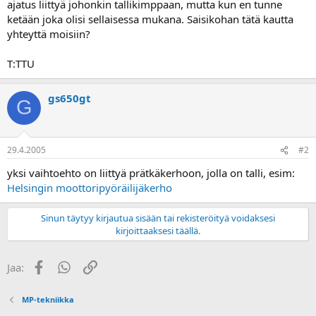
ajatus liittyä johonkin tallikimppaan, mutta kun en tunne
a
ketään joka olisi sellaisessa mukana. Saisikohan tätä kautta
yhteyttä moisiin?
T:TTU
gs650gt
G
29.4.2005
#2
yksi vaihtoehto on liittyä prätkäkerhoon, jolla on talli, esim:
Helsingin moottoripyöräilijäkerho
Sinun täytyy kirjautua sisään tai rekisteröityä voidaksesi
kirjoittaaksesi täällä.
Facebook
WhatsApp
Linkki
Jaa:
MP-tekniikka