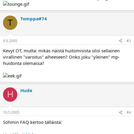
Tomppa#74
T
9.5.2005
#3
Kevyt OT, mutta: mikäs näistä huitomisista olisi sellainen
virallinen "varoitus" aiheeseen? Onko joku "yleinen" mp-
huidonta olemassa?
Hude
H
10.5.2005
#4
Söhmin FAQ kertoo tälläistä: