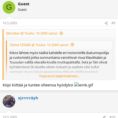
Guest
G
Guest
10.5.2005
#9
(Bomber @ Touko. 10 2005 sanoi:
(Teme FZS600 @ Touko. 10 2005 sanoi:
Kiitos lähtee myös täältä kahdelle eri motoristille (katumopoilija
ja customisti) jotka sunnuntaina varoittivat mua Klaukkalan ja
Tuusulan välillä olevalla kivalla mutkapätkällä. Setä ja Täti olivat
kyttäämässä 50 aluella oikein tiukasti ja saalista olisi tullut
varmasti myös tässä tapauksessa elleivät edellä mainitut
Napsauta laajentaaksesi...
ystävälliset kanssamotoristit olisi pyörittäneet kättä
sormipystyssä.
Köpi kiittää ja tuntee olleensa hyödyksi
Napsauta laajentaaksesi...
ja kaikki muut kiitosta osoittavat hymiöt
Tämä on esimerkki parhaimmillaan prätkäkuskien veljeydestä ja
xjrrrrräyh
päälle!!
keskinäisestä avusta. Loistavaa!
10.5.2005
#10