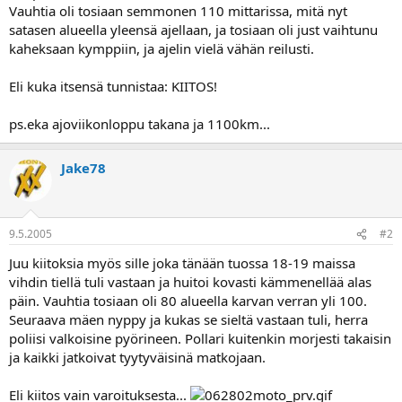
Vauhtia oli tosiaan semmonen 110 mittarissa, mitä nyt
a
satasen alueella yleensä ajellaan, ja tosiaan oli just vaihtunu
kaheksaan kymppiin, ja ajelin vielä vähän reilusti.
Eli kuka itsensä tunnistaa: KIITOS!
ps.eka ajoviikonloppu takana ja 1100km...
Jake78
9.5.2005
#2
Juu kiitoksia myös sille joka tänään tuossa 18-19 maissa
vihdin tiellä tuli vastaan ja huitoi kovasti kämmenellää alas
päin. Vauhtia tosiaan oli 80 alueella karvan verran yli 100.
Seuraava mäen nyppy ja kukas se sieltä vastaan tuli, herra
poliisi valkoisine pyörineen. Pollari kuitenkin morjesti takaisin
ja kaikki jatkoivat tyytyväisinä matkojaan.
Eli kiitos vain varoituksesta...