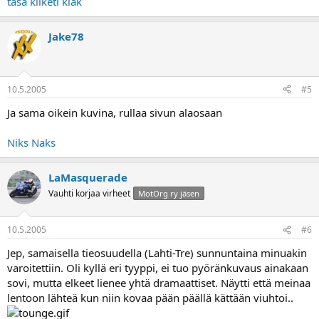
täsä kliketi klak
Jake78
10.5.2005
#5
Ja sama oikein kuvina, rullaa sivun alaosaan
Niks Naks
LaMasquerade
Vauhti korjaa virheet
MotOrg ry jäsen
10.5.2005
#6
Jep, samaisella tieosuudella (Lahti-Tre) sunnuntaina minuakin
varoitettiin. Oli kyllä eri tyyppi, ei tuo pyöränkuvaus ainakaan
sovi, mutta elkeet lienee yhtä dramaattiset. Näytti että meinaa
lentoon lähteä kun niin kovaa pään päällä kättään viuhtoi..