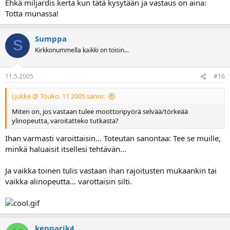
Ehkä miljardis kerta kun tätä kysytään ja vastaus on aina:
Totta munassa!
Sumppa
S
Kirkkonummella kaikki on toisin...
11.5.2005
#16
(jukke @ Touko. 11 2005 sanoi:
Miten on, jos vastaan tulee moottoripyörä selvää/törkeää
ylinopeutta, varoitatteko tutkasta?
Ihan varmasti varoittaisin... Toteutan sanontaa: Tee se muille,
minkä haluaisit itsellesi tehtävän...
Ja vaikka toinen tulis vastaan ihan rajoitusten mukaankin tai
vaikka alinopeutta... varottaisin silti.
kepparik4