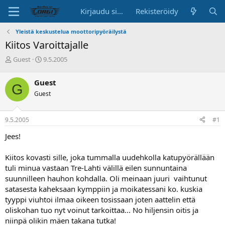
Kirjaudu sisään
Rekisteröidy
Yleistä keskustelua moottoripyöräilystä
Kiitos Varoittajalle
K
A
Guest
9.5.2005
e
l
s
o
Guest
G
k
i
Guest
u
t
s
u
t
s
9.5.2005
#1
e
p
l
ä
Jees!
u
i
n
v
Kiitos kovasti sille, joka tummalla uudehkolla katupyörällään
a
ä
tuli minua vastaan Tre-Lahti välillä eilen sunnuntaina
l
o
suunnilleen hauhon kohdalla. Oli meinaan juuri vaihtunut
i
satasesta kaheksaan kymppiin ja moikatessani ko. kuskia
t
tyyppi viuhtoi ilmaa oikeen tosissaan joten aattelin että
t
oliskohan tuo nyt voinut tarkoittaa... No hiljensin oitis ja
a
niinpä olikin mäen takana tutka!
j