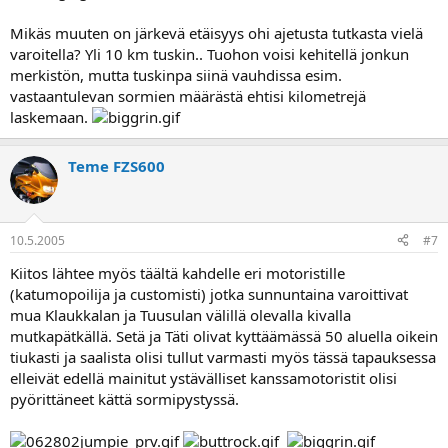
Mikäs muuten on järkevä etäisyys ohi ajetusta tutkasta vielä
varoitella? Yli 10 km tuskin.. Tuohon voisi kehitellä jonkun
merkistön, mutta tuskinpa siinä vauhdissa esim.
vastaantulevan sormien määrästä ehtisi kilometrejä
laskemaan.
Teme FZS600
10.5.2005
#7
Kiitos lähtee myös täältä kahdelle eri motoristille
(katumopoilija ja customisti) jotka sunnuntaina varoittivat
mua Klaukkalan ja Tuusulan välillä olevalla kivalla
mutkapätkällä. Setä ja Täti olivat kyttäämässä 50 aluella oikein
tiukasti ja saalista olisi tullut varmasti myös tässä tapauksessa
elleivät edellä mainitut ystävälliset kanssamotoristit olisi
pyörittäneet kättä sormipystyssä.