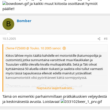
ja kaikki muut kiitosta osoittavat hymiöt
päälle!!
Bomber
B
10.5.2005
#8
(Teme FZS600 @ Touko. 10 2005 sanoi:
Kiitos lähtee myös täältä kahdelle eri motoristille (katumopoilija ja
customisti) jotka sunnuntaina varoittivat mua Klaukkalan ja
Tuusulan välillä olevalla kivalla mutkapätkällä. Setä ja Täti olivat
kyttäämässä 50 aluella oikein tiukasti ja saalista olisi tullut varmasti
myös tässä tapauksessa elleivät edellä mainitut ystävälliset
kanssamotoristit olisi pyörittäneet kättä sormipystyssä.
Napsauta laajentaaksesi...
ja kaikki muut kiitosta osoittavat hymiöt päälle!!
Tämä on esimerkki parhaimmillaan prätkäkuskien veljeydestä
ja keskinäisestä avusta. Loistavaa!