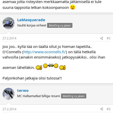
asemaa jotta risteysten merkkaamatta jättämisellä ei tule
a
suuria tappioita letkan kokoonpanoon
LaMasquerade
Vauhti korjaa virheet
MotOrg ry jäsen
27.2.2014
#2
Joo joo.. kyllä tää on täällä ollut jo hieman tapetilla..
O'Connells (
http://www.oconnells.fi/
) on tällä hetkellä
vahvoilla (ainakin ensimmäiseksi) jatkopysäkiksi.. olisi ihan
aseman lähelläkin.
Paljonkohan jatkajia olisi tulossa?!
terwo
MC Halbamatkat billiga resare
MotOrg ry jäsen
27.2.2014
#3