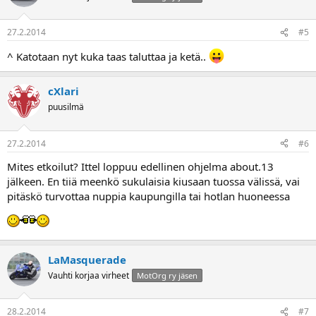
27.2.2014
#5
^ Katotaan nyt kuka taas taluttaa ja ketä..
cXlari
puusilmä
27.2.2014
#6
Mites etkoilut? Ittel loppuu edellinen ohjelma about.13
jälkeen. En tiiä meenkö sukulaisia kiusaan tuossa välissä, vai
pitäskö turvottaa nuppia kaupungilla tai hotlan huoneessa
LaMasquerade
Vauhti korjaa virheet
MotOrg ry jäsen
28.2.2014
#7