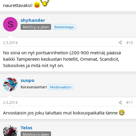
naurettavaksi!
shyhander
S
MotOrg ry jäsen
Betatestaaja
2.3.2014
#10
No siinä on nyt portsarinheiton (200-900 metriä) päässä
kaikki Tampereen keskustan hotellit, Omenat, Scandicit,
Sokosilves ja mitä niit nyt on.
suopo
Karavanaamari
Moderaattori
2.3.2014
#11
Arvostaisin jos joku taluttais mut kokouspaikalta tänne
Telos
MotOrg ry jäsen