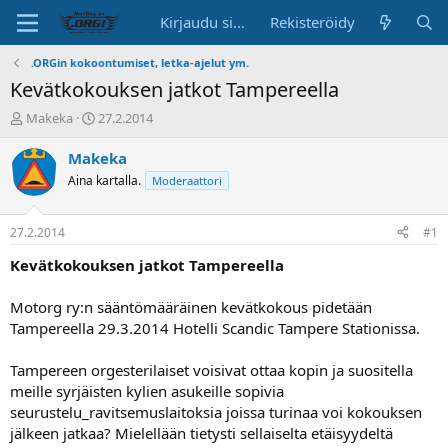
Kirjaudu sisään
Rekisteröidy
.ORGin kokoontumiset, letka-ajelut ym.
Kevätkokouksen jatkot Tampereella
K
A
Makeka
27.2.2014
e
l
s
o
Makeka
k
i
Aina kartalla.
Moderaattori
u
t
s
u
t
s
27.2.2014
#1
e
p
l
ä
Kevätkokouksen jatkot Tampereella
u
i
n
v
Motorg ry:n sääntömääräinen kevätkokous pidetään
a
ä
Tampereella 29.3.2014 Hotelli Scandic Tampere Stationissa.
l
o
Tampereen orgesterilaiset voisivat ottaa kopin ja suositella
i
t
meille syrjäisten kylien asukeille sopivia
t
seurustelu_ravitsemuslaitoksia joissa turinaa voi kokouksen
a
jälkeen jatkaa? Mielellään tietysti sellaiselta etäisyydeltä
j