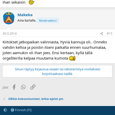
ihan sekaisin
Makeka
Aina kartalla.
Moderaattori
30.3.2014
#15
Kiitokset jatkopaikan valinnasta, hyviä kannuja oli.. Onneks
vahdin kelloa ja poistin itseni paikalta ennen suurhumalaa,
joten aamukin oli ihan jees. Ensi kertaan, kyllä tällä
orgešterilla kelpaa muutama kumota
Sinun täytyy kirjautua sisään tai rekisteröityä voidaksesi
kirjoittaaksesi täällä.
Facebook
WhatsApp
Linkki
Jaa:
.ORGin kokoontumiset, letka-ajelut ym.
Finnish (FI)