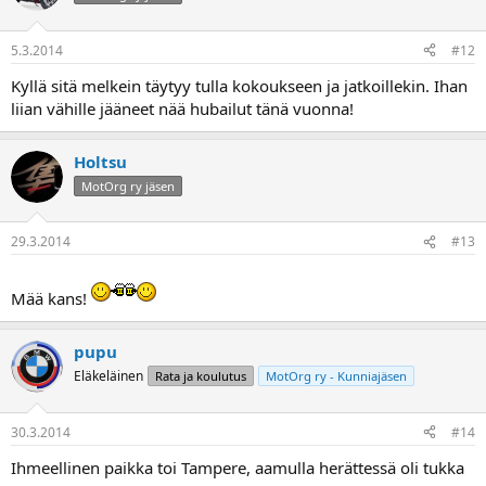
5.3.2014
#12
Kyllä sitä melkein täytyy tulla kokoukseen ja jatkoillekin. Ihan
liian vähille jääneet nää hubailut tänä vuonna!
Holtsu
MotOrg ry jäsen
29.3.2014
#13
Mää kans!
pupu
Eläkeläinen
Rata ja koulutus
MotOrg ry - Kunniajäsen
30.3.2014
#14
Ihmeellinen paikka toi Tampere, aamulla herättessä oli tukka