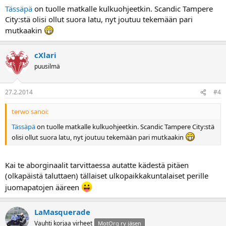
Tässäpä
on tuolle matkalle kulkuohjeetkin. Scandic Tampere
City:stä olisi ollut suora latu, nyt joutuu tekemään pari
mutkaakin
cXlari
puusilmä
27.2.2014
#4
terwo sanoi:
Tässäpä
on tuolle matkalle kulkuohjeetkin. Scandic Tampere City:stä
olisi ollut suora latu, nyt joutuu tekemään pari mutkaakin
Kai te aborginaalit tarvittaessa autatte kädestä pitäen
(olkapäistä taluttaen) tällaiset ulkopaikkakuntalaiset perille
juomapatojen ääreen
LaMasquerade
Vauhti korjaa virheet
MotOrg ry jäsen