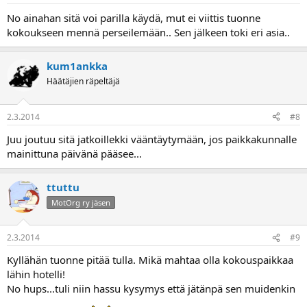
No ainahan sitä voi parilla käydä, mut ei viittis tuonne
kokoukseen mennä perseilemään.. Sen jälkeen toki eri asia..
kum1ankka
Häätäjien räpeltäjä
2.3.2014
#8
Juu joutuu sitä jatkoillekki vääntäytymään, jos paikkakunnalle
mainittuna päivänä pääsee...
ttuttu
MotOrg ry jäsen
2.3.2014
#9
Kyllähän tuonne pitää tulla. Mikä mahtaa olla kokouspaikkaa
lähin hotelli!
No hups...tuli niin hassu kysymys että jätänpä sen muidenkin