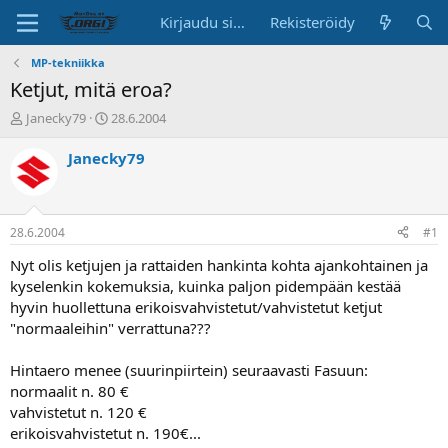
Kirjaudu sisään
Rekisteröidy
MP-tekniikka
Ketjut, mitä eroa?
K
A
Janecky79
28.6.2004
e
l
s
o
Janecky79
k
i
u
t
s
u
t
s
28.6.2004
#1
e
p
l
ä
Nyt olis ketjujen ja rattaiden hankinta kohta ajankohtainen ja
u
i
kyselenkin kokemuksia, kuinka paljon pidempään kestää
n
v
hyvin huollettuna erikoisvahvistetut/vahvistetut ketjut
a
ä
"normaaleihin" verrattuna???
l
o
Hintaero menee (suurinpiirtein) seuraavasti Fasuun:
i
t
normaalit n. 80 €
t
vahvistetut n. 120 €
a
erikoisvahvistetut n. 190€...
j