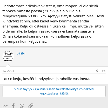
Ehdottomasti erikoisvahvistetut, oma moponi ei ole sieltä
tehokkaimmasta päästä (71 hv) ja ajoin Did:n z-
rengasketjuilla 53 000 km. Ajotyyli tietysti vaikutti oleellisesti.
Kiihdytykset niin, ettei kädet veny kymmentä senttiä
enempää. Ketju oli ostaessa hiukan kalliimpi, mutta vei sitten
pidemmälle. Ja ketjun rasvauksessa ei kannata säästellä.
Oman kokemuksen mukaan kunnollinen ketjurasva on
parempaa kuin ketjuvahat.
Läski
1.7.2004
#8
DID x-ketju, kestää kiihdytykset ja rahoille vastinetta.
Sinun täytyy kirjautua sisään tai rekisteröityä voidaksesi
kirjoittaaksesi täällä.
Facebook
WhatsApp
Linkki
Jaa: