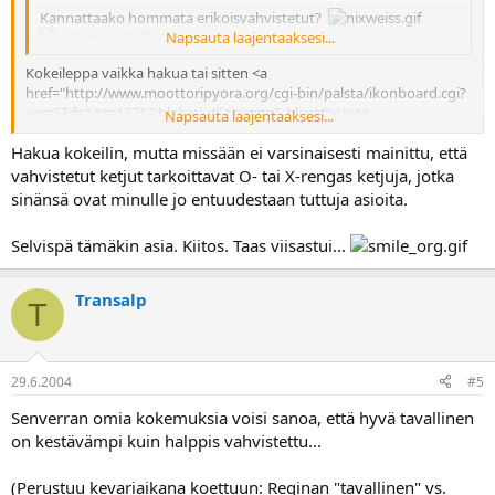
Kannattaako hommata erikoisvahvistetut?
Napsauta laajentaaksesi...
Kokeileppa vaikka hakua tai sitten <a
href="http://www.moottoripyora.org/cgi-bin/palsta/ikonboard.cgi?
act=ST;f=14;t=16717;hl=ketjut" target="_blank">tästä
Napsauta laajentaaksesi...
</a>
tästä
tästä
Hakua kokeilin, mutta missään ei varsinaisesti mainittu, että
vahvistetut ketjut tarkoittavat O- tai X-rengas ketjuja, jotka
sinänsä ovat minulle jo entuudestaan tuttuja asioita.
Selvispä tämäkin asia. Kiitos. Taas viisastui...
Transalp
T
29.6.2004
#5
Senverran omia kokemuksia voisi sanoa, että hyvä tavallinen
on kestävämpi kuin halppis vahvistettu...
(Perustuu kevariaikana koettuun: Reginan "tavallinen" vs.