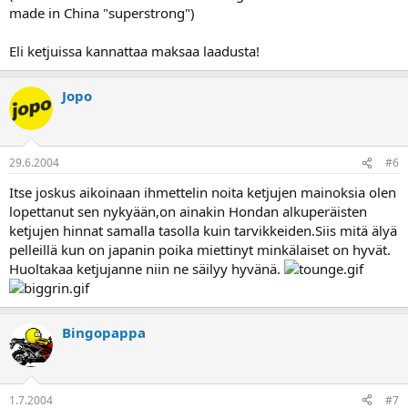
made in China "superstrong")
Eli ketjuissa kannattaa maksaa laadusta!
Jopo
29.6.2004
#6
Itse joskus aikoinaan ihmettelin noita ketjujen mainoksia olen
lopettanut sen nykyään,on ainakin Hondan alkuperäisten
ketjujen hinnat samalla tasolla kuin tarvikkeiden.Siis mitä älyä
pelleillä kun on japanin poika miettinyt minkälaiset on hyvät.
Huoltakaa ketjujanne niin ne säilyy hyvänä.
Bingopappa
1.7.2004
#7