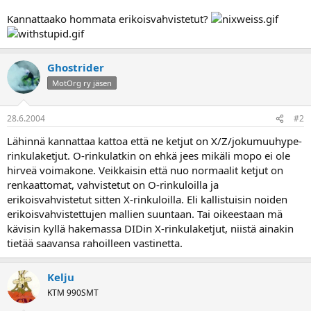
a
Kannattaako hommata erikoisvahvistetut?
Ghostrider
MotOrg ry jäsen
28.6.2004
#2
Lähinnä kannattaa kattoa että ne ketjut on X/Z/jokumuuhype-
rinkulaketjut. O-rinkulatkin on ehkä jees mikäli mopo ei ole
hirveä voimakone. Veikkaisin että nuo normaalit ketjut on
renkaattomat, vahvistetut on O-rinkuloilla ja
erikoisvahvistetut sitten X-rinkuloilla. Eli kallistuisin noiden
erikoisvahvistettujen mallien suuntaan. Tai oikeestaan mä
kävisin kyllä hakemassa DIDin X-rinkulaketjut, niistä ainakin
tietää saavansa rahoilleen vastinetta.
Kelju
KTM 990SMT