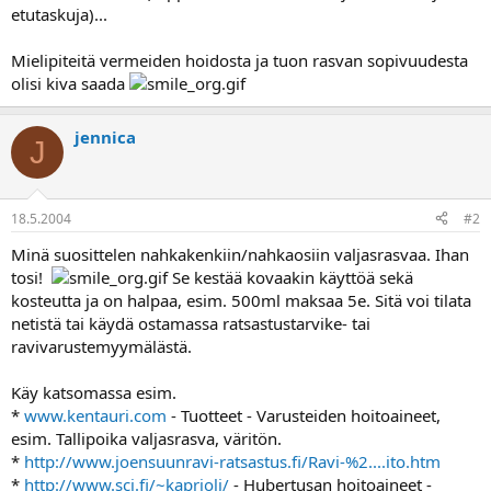
a
etutaskuja)...
Mielipiteitä vermeiden hoidosta ja tuon rasvan sopivuudesta
olisi kiva saada
jennica
J
18.5.2004
#2
Minä suosittelen nahkakenkiin/nahkaosiin valjasrasvaa. Ihan
tosi!
Se kestää kovaakin käyttöä sekä
kosteutta ja on halpaa, esim. 500ml maksaa 5e. Sitä voi tilata
netistä tai käydä ostamassa ratsastustarvike- tai
ravivarustemyymälästä.
Käy katsomassa esim.
*
www.kentauri.com
- Tuotteet - Varusteiden hoitoaineet,
esim. Tallipoika valjasrasva, väritön.
*
http://www.joensuunravi-ratsastus.fi/Ravi-%2....ito.htm
*
http://www.sci.fi/~kaprioli/
- Hubertusan hoitoaineet -