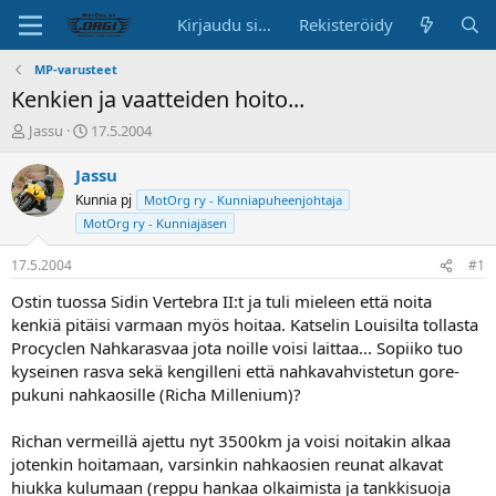
Kirjaudu sisään
Rekisteröidy
MP-varusteet
Kenkien ja vaatteiden hoito...
K
A
Jassu
17.5.2004
e
l
s
o
Jassu
k
i
Kunnia pj
MotOrg ry - Kunniapuheenjohtaja
u
t
MotOrg ry - Kunniajäsen
s
u
t
s
17.5.2004
#1
e
p
l
ä
Ostin tuossa Sidin Vertebra II:t ja tuli mieleen että noita
u
i
kenkiä pitäisi varmaan myös hoitaa. Katselin Louisilta tollasta
n
v
Procyclen Nahkarasvaa jota noille voisi laittaa... Sopiiko tuo
a
ä
l
kyseinen rasva sekä kengilleni että nahkavahvistetun gore-
o
pukuni nahkaosille (Richa Millenium)?
i
t
Richan vermeillä ajettu nyt 3500km ja voisi noitakin alkaa
t
jotenkin hoitamaan, varsinkin nahkaosien reunat alkavat
a
hiukka kulumaan (reppu hankaa olkaimista ja tankkisuoja
j