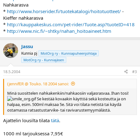
Nahkarasva
*
http://www.horserider.fi/tuotekatalogi/hoitotuotteet/
-
Kieffer nahkarasva
*
http://kauppakeskus.com/pet-rider/Tuote.asp?tuoteID=418
*
http://www.nic.fi/~shtky/nahan_hoitoaineet.htm
Jassu
Kunnia pj
MotOrg ry - Kunniapuheenjohtaja
MotOrg ry - Kunniajäsen
18.5.2004
#3
(jennifER @ Touko. 18 2004 sanoi:
Minä suosittelen nahkakenkiin/nahkaosiin valjasrasvaa. Ihan tosi!
Se kestää kovaakin käyttöä sekä kosteutta ja on
halpaa, esim. 500ml maksaa 5e. Sitä voi tilata netistä tai käydä
ostamassa ratsastustarvike- tai ravivarustemyymälästä.
Ajattelin lousilta tilata
tätä
.
1000 ml tarjouksessa 7,95€