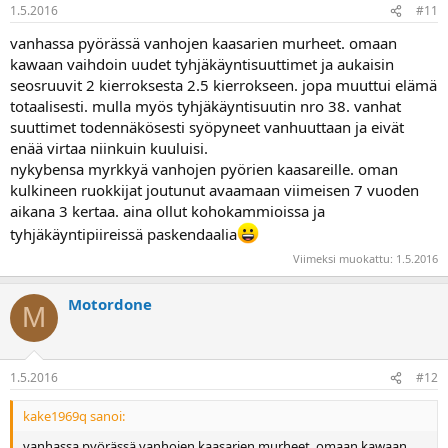
1.5.2016
#11
vanhassa pyörässä vanhojen kaasarien murheet. omaan
kawaan vaihdoin uudet tyhjäkäyntisuuttimet ja aukaisin
seosruuvit 2 kierroksesta 2.5 kierrokseen. jopa muuttui elämä
totaalisesti. mulla myös tyhjäkäyntisuutin nro 38. vanhat
suuttimet todennäkösesti syöpyneet vanhuuttaan ja eivät
enää virtaa niinkuin kuuluisi.
nykybensa myrkkyä vanhojen pyörien kaasareille. oman
kulkineen ruokkijat joutunut avaamaan viimeisen 7 vuoden
aikana 3 kertaa. aina ollut kohokammioissa ja
tyhjäkäyntipiireissä paskendaalia
Viimeksi muokattu:
1.5.2016
Motordone
M
1.5.2016
#12
kake1969q sanoi:
vanhassa pyörässä vanhojen kaasarien murheet. omaan kawaan