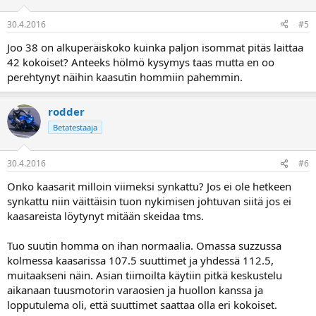
30.4.2016
#5
Joo 38 on alkuperäiskoko kuinka paljon isommat pitäs laittaa
42 kokoiset? Anteeks hölmö kysymys taas mutta en oo
perehtynyt näihin kaasutin hommiin pahemmin.
rodder
Betatestaaja
30.4.2016
#6
Onko kaasarit milloin viimeksi synkattu? Jos ei ole hetkeen
synkattu niin väittäisin tuon nykimisen johtuvan siitä jos ei
kaasareista löytynyt mitään skeidaa tms.
Tuo suutin homma on ihan normaalia. Omassa suzzussa
kolmessa kaasarissa 107.5 suuttimet ja yhdessä 112.5,
muitaakseni näin. Asian tiimoilta käytiin pitkä keskustelu
aikanaan tuusmotorin varaosien ja huollon kanssa ja
lopputulema oli, että suuttimet saattaa olla eri kokoiset.