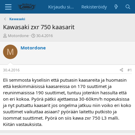
Kirjaudu sisään
Rekisteröidy
Kawasaki
Kawasaki zxr 750 kaasarit
K
A
Motordone
30.4.2016
e
l
s
o
Motordone
M
k
i
u
t
s
u
t
s
30.4.2016
#1
e
p
l
ä
Eli semmosta kyselisin että putsasin kaasareita ja huomasin
u
i
että keskimmäisissä kaasareissa on 170 suuttimet ja
n
v
reuninmaisissa 190 suuttimet, tuntuu jotenkin hassulta että
a
ä
on eri kokoa. Pyörä pätkii ajettaessa 30-60km/h nopeuksissa
l
ja nyt putsattu kaasarit jos ongelma jatkuu niin voiko eri koko
o
suuttimet vaikuttaa asiaan? pyörään laitettu putkisto ja
i
t
isommat suuttimet. Pyörä on siis kawa zxr 750 L3 malli.
t
Kiitän vastauksista.
a
j