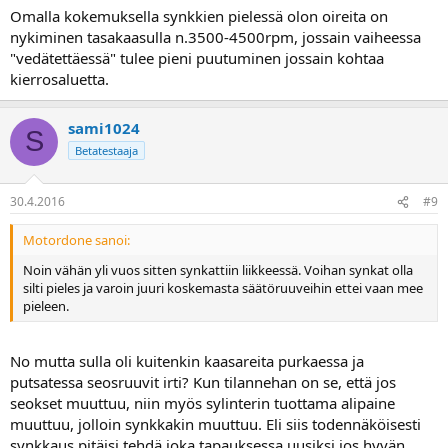
Omalla kokemuksella synkkien pielessä olon oireita on
nykiminen tasakaasulla n.3500-4500rpm, jossain vaiheessa
"vedätettäessä" tulee pieni puutuminen jossain kohtaa
kierrosaluetta.
sami1024
S
Betatestaaja
30.4.2016
#9
Motordone sanoi:
Noin vähän yli vuos sitten synkattiin liikkeessä. Voihan synkat olla
silti pieles ja varoin juuri koskemasta säätöruuveihin ettei vaan mee
pieleen.
No mutta sulla oli kuitenkin kaasareita purkaessa ja
putsatessa seosruuvit irti? Kun tilannehan on se, että jos
seokset muuttuu, niin myös sylinterin tuottama alipaine
muuttuu, jolloin synkkakin muuttuu. Eli siis todennäköisesti
synkkaus pitäisi tehdä joka tapauksessa uusiksi jos hyvän