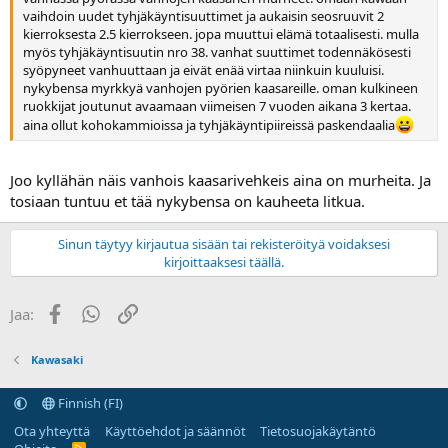
vaihdoin uudet tyhjäkäyntisuuttimet ja aukaisin seosruuvit 2
kierroksesta 2.5 kierrokseen. jopa muuttui elämä totaalisesti. mulla
myös tyhjäkäyntisuutin nro 38. vanhat suuttimet todennäkösesti
syöpyneet vanhuuttaan ja eivät enää virtaa niinkuin kuuluisi.
nykybensa myrkkyä vanhojen pyörien kaasareille. oman kulkineen
ruokkijat joutunut avaamaan viimeisen 7 vuoden aikana 3 kertaa.
aina ollut kohokammioissa ja tyhjäkäyntipiireissä paskendaalia
Joo kyllähän näis vanhois kaasarivehkeis aina on murheita. Ja
tosiaan tuntuu et tää nykybensa on kauheeta litkua.
Sinun täytyy kirjautua sisään tai rekisteröityä voidaksesi
kirjoittaaksesi täällä.
Facebook
WhatsApp
Linkki
Jaa:
Kawasaki
Finnish (FI)
Ota yhteyttä
Käyttöehdot ja säännöt
Tietosuojakäytäntö