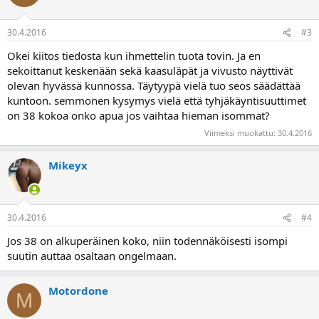
30.4.2016
#3
Okei kiitos tiedosta kun ihmettelin tuota tovin. Ja en
sekoittanut keskenään sekä kaasuläpät ja vivusto näyttivät
olevan hyvässä kunnossa. Täytyypä vielä tuo seos säädättää
kuntoon. semmonen kysymys vielä että tyhjäkäyntisuuttimet
on 38 kokoa onko apua jos vaihtaa hieman isommat?
Viimeksi muokattu:
30.4.2016
Mikeyx
30.4.2016
#4
Jos 38 on alkuperäinen koko, niin todennäköisesti isompi
suutin auttaa osaltaan ongelmaan.
Motordone
M