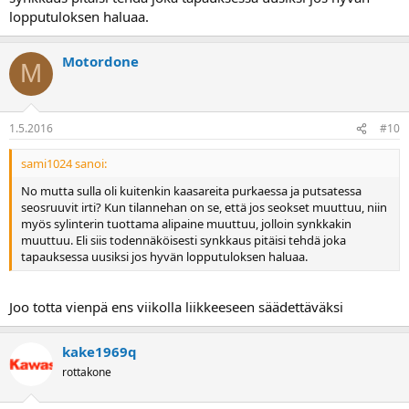
lopputuloksen haluaa.
Motordone
M
1.5.2016
#10
sami1024 sanoi:
No mutta sulla oli kuitenkin kaasareita purkaessa ja putsatessa
seosruuvit irti? Kun tilannehan on se, että jos seokset muuttuu, niin
myös sylinterin tuottama alipaine muuttuu, jolloin synkkakin
muuttuu. Eli siis todennäköisesti synkkaus pitäisi tehdä joka
tapauksessa uusiksi jos hyvän lopputuloksen haluaa.
Joo totta vienpä ens viikolla liikkeeseen säädettäväksi
kake1969q
rottakone