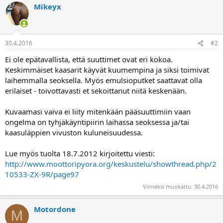
a
Mikeyx
30.4.2016
#2
Ei ole epätavallista, että suuttimet ovat eri kokoa.
Keskimmäiset kaasarit käyvät kuumempina ja siksi toimivat
laihemmalla seoksella. Myös emulsioputket saattavat olla
erilaiset - toivottavasti et sekoittanut niitä keskenään.
Kuvaamasi vaiva ei liity mitenkään pääsuuttimiin vaan
ongelma on tyhjäkäyntipiirin laihassa seoksessa ja/tai
kaasuläppien vivuston kuluneisuudessa.
Lue myös tuolta 18.7.2012 kirjoitettu viesti:
http://www.moottoripyora.org/keskustelu/showthread.php/2
10533-ZX-9R/page97
Viimeksi muokattu:
30.4.2016
Motordone
M