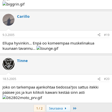
Carillo
9.3.2005
#19
Ellupa hyvinkin... Enpä oo komeempaa muskelinakua
kuunaan tavannu...
Tinne
18.5.2005
#20
Joko on tarkempaa ajankohtaa tiedossa?Jos sattus itekki
pääsee jos ja kun kilikoli kawani kestää sinn asti
Last
1 / 2
Seuraava