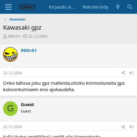
Kirjaudu sisään
Rekisteröidy
Kawasaki
Kawasaki gpz
K
A
900rA1
22.12.2004
e
l
s
o
900rA1
k
i
u
t
s
u
t
s
22.12.2004
#1
e
p
l
ä
Onko tallissa joku gpz malleista,olisiko kiinnostuneita gpz
u
i
kokoontumiseen ensi ajokaudella.
n
v
a
ä
l
Guest
G
o
Guest
i
t
t
22.12.2004
#2
a
j
kyllä löytyy gpz900ra1 vm85 olis kiinnostusta