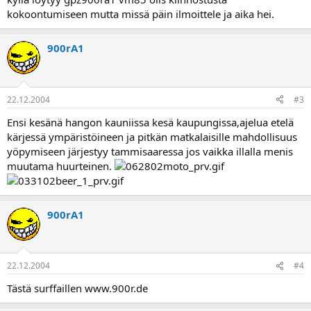
a
kokoontumiseen mutta missä päin ilmoittele ja aika hei.
900rA1
22.12.2004
#3
Ensi kesänä hangon kauniissa kesä kaupungissa,ajelua etelä
kärjessä ympäristöineen ja pitkän matkalaisille mahdollisuus
yöpymiseen järjestyy tammisaaressa jos vaikka illalla menis
muutama huurteinen.
900rA1
22.12.2004
#4
Tästä surffaillen www.900r.de