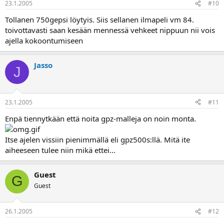
23.1.2005
#10
Tollanen 750gepsi löytyis. Siis sellanen ilmapeli vm 84.
toivottavasti saan kesään mennessä vehkeet nippuun nii vois
ajella kokoontumiseen
Jasso
J
23.1.2005
#11
Enpä tiennytkään että noita gpz-malleja on noin monta.
Itse ajelen vissiin pienimmällä eli gpz500s:llä. Mitä ite
aiheeseen tulee niin mikä ettei...
Guest
G
Guest
26.1.2005
#12