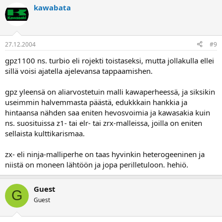
kawabata
27.12.2004
#9
gpz1100 ns. turbio eli rojekti toistaseksi, mutta jollakulla ellei
sillä voisi ajatella ajelevansa tappaamishen.
gpz yleensä on aliarvostetuin malli kawaperheessä, ja siksikin
useimmin halvemmasta päästä, edukkkain hankkia ja
hintaansa nähden saa eniten hevosvoimia ja kawasakia kuin
ns. suosituissa z1- tai elr- tai zrx-malleissa, joilla on eniten
sellaista kulttikarismaa.
zx- eli ninja-malliperhe on taas hyvinkin heterogeeninen ja
niistä on moneen lähtöön ja jopa perilletuloon. hehiö.
Guest
G
Guest