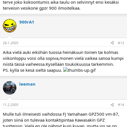
terve joko kokoontumis aika taulu on selvinnyt ensi kesäksi
terveisin vesikone gpzr 900 ilmoitelkaa.
900rA1
28.1.2005
#13
Aika vielä auki eiköhän tuossa heinäkuun toinen tai kolmas
viikonloppu voisi olla sopiva,monen vielä vaikea sanoa kumpi
niistä tässä vaiheessa.Kysellään toukokuussa tarkemmin.
PS. kyllä se kesä sieltä saapuu.
leeman
11.2.2005
#14
Mulle tuli ilmeisesti vaihdossa FJ Yamahaan GPZ500 vm-87,
joten siinä on tulevaa kontaktipintaa Kawasakin GPZ
tuotteisiin. Vielä en ole nähnyt kuin kuvan, mutta jos se on