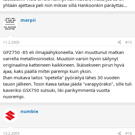
yhtään ajettava peli niin miksei sillä Hankoonkin päräyttäs...
marpii
11.2.2005
#15
GPZ750 -85 eli ilmajäähykoneella. Väri muuttunut matkan
varrella metallinsiniseksi. Muutoin varsin hyvin säilynyt
originaalina katteineen kaikkineen. Ikäisekseen pirun hyvä
ajaa, kaks päällä miltei parempi kuin yksin.
Ihan mukava laitos "opetella" pyöräilyä lähes 30 vuoden
tauon jälkeen. Tosin Kawa taitaa jäädä "varapyöräksi", sille tuli
kaveriksi GSX750 sutsuki, liki parikymmentä vuotta
nuorempi.
numbie
13.2.2005
#16