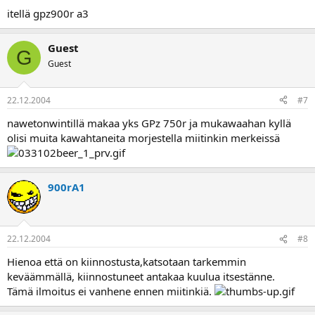
itellä gpz900r a3
Guest
G
Guest
22.12.2004
#7
nawetonwintillä makaa yks GPz 750r ja mukawaahan kyllä
olisi muita kawahtaneita morjestella miitinkin merkeissä
900rA1
22.12.2004
#8
Hienoa että on kiinnostusta,katsotaan tarkemmin
keväämmällä, kiinnostuneet antakaa kuulua itsestänne.
Tämä ilmoitus ei vanhene ennen miitinkiä.