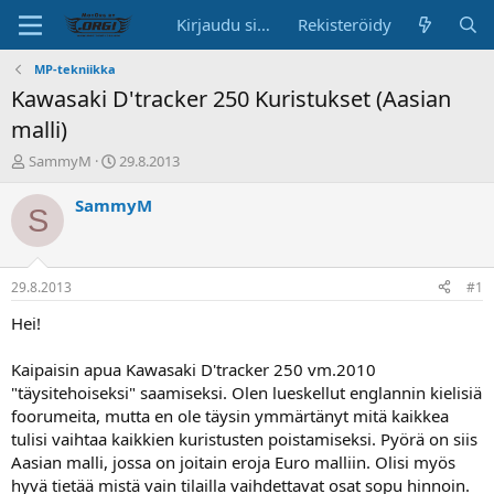
Kirjaudu sisään
Rekisteröidy
MP-tekniikka
Kawasaki D'tracker 250 Kuristukset (Aasian
malli)
K
A
SammyM
29.8.2013
e
l
s
o
SammyM
S
k
i
u
t
s
u
t
s
29.8.2013
#1
e
p
l
ä
Hei!
u
i
n
v
Kaipaisin apua Kawasaki D'tracker 250 vm.2010
a
ä
"täysitehoiseksi" saamiseksi. Olen lueskellut englannin kielisiä
l
foorumeita, mutta en ole täysin ymmärtänyt mitä kaikkea
o
tulisi vaihtaa kaikkien kuristusten poistamiseksi. Pyörä on siis
i
t
Aasian malli, jossa on joitain eroja Euro malliin. Olisi myös
t
hyvä tietää mistä vain tilailla vaihdettavat osat sopu hinnoin.