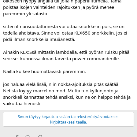
oikoseen hyppylangalla tai jollain paperiliittimellä. Tämä
poistaa isojen vaihteiden rajoituksen ja pyörä menee
paremmin yli satasta.
sitten ilmansuodattimesta voi ottaa snorkkelin pois, se on
todella ahdistava. Sinne voi ostaa KLX650 snorkkelin, jos ei
pidä ilman snorkkelia imuäänestä.
Ainakin KLX:Ssä mittasin lambdalla, että pyörän ruisku pitää
seokset kunnossa ilman tarvetta power commanderille.
Näillä kulkee huomattavasti paremmin.
jos haluaa vielä lisää, niin nokka-ajoituksia pitäs säätää.
Netistä löytyy marcelino mod. Mutta tuo kytkinjohto ja
snorkkeli kannattaa tehdä ensiksi, kun ne on helppo tehdä ja
vaikuttaa hienosti.
Sinun täytyy kirjautua sisään tai rekisteröityä voidaksesi
kirjoittaaksesi täällä.