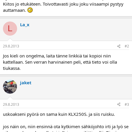
a
Kiitos jo etukäteen. Toivottavasti joku joku viisaampi pystyy
j
auttamaan.
a
La_x
L
29.8.2013
#2
Jos kieli on ongelma, laita tänne linkkiä tai kopioi niin
kattellaan. Sen verran harvinainen peli, että tieto voi olla
tiukassa.
jaket
29.8.2013
#3
uskoakseni pyörä on sama kuin KLX250S. ja siis ruisku.
jos näin on, niin ensinnä ota kytkimen sähköjohto irti ja lyö se