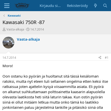
Kirjaudu sisään
Rekisteröidy
Kawasaki
Kawasaki 750R -87
K
A
Vasta-alkaja
14.7.2014
e
l
s
o
Vasta-alkaja
k
i
u
t
s
u
t
s
14.7.2014
#1
e
p
l
ä
Moro!
u
i
n
v
Oon ostanu ko pyörän ja huoltanut sitä tässä kesäloman
a
ä
ratoksi, mutta nyt eteen tuli sellainen ongelma etten keksi itse
l
ratkaisua joten ajattelin kysyä viisaammilta asiata. Eli pyörä
o
on alkanut suihkuttamaan polttoainetta kaasarin alapuolella
i
t
olevasta laatikosta heti siitä laturin takaa. Kun ostin pyörän
t
siinä ei ollut mitääm letkua mutta onko tämä ko laatikko
a
jonkinlainen paluu järjestelmä tankille ja pitäisikö siinä olla
j