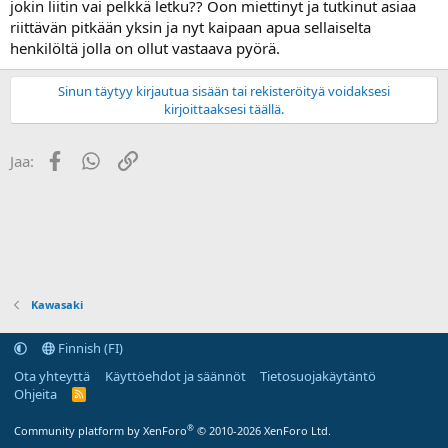
jokin liitin vai pelkkä letku?? Oon miettinyt ja tutkinut asiaa
a
riittävän pitkään yksin ja nyt kaipaan apua sellaiselta
henkilöltä jolla on ollut vastaava pyörä.
Sinun täytyy kirjautua sisään tai rekisteröityä voidaksesi
kirjoittaaksesi täällä.
Facebook
WhatsApp
Linkki
Jaa:
Kawasaki
Finnish (FI)
Ota yhteyttä
Käyttöehdot ja säännöt
Tietosuojakäytäntö
Ohjeita
R
S
S
®
Community platform by XenForo
© 2010-2026 XenForo Ltd.