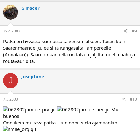
GTracer
29.4.2003
#9
Pätkä on hyvässä kunnossa talvenkin jälkeen. Toisin kuin
Saarenmaantie (tulee siitä Kangasalta Tampereelle
(Annalaan)). Saarenmaantiellä on talven jäljiltä todella pahoja
routavaurioita.
josephine
J
7.5.2003
#10
Mui
bueno!!
Oooiikein mukava pätkä...kun oppii vielä ajamaankin.