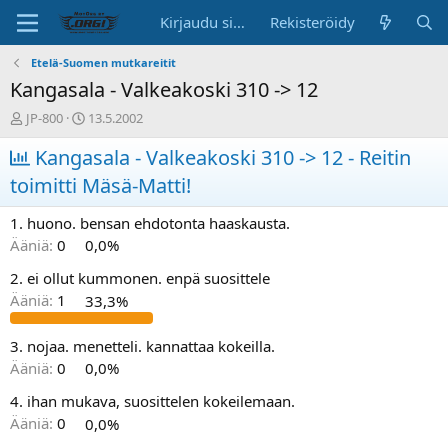
Kirjaudu sisään
Rekisteröidy
Etelä-Suomen mutkareitit
Kangasala - Valkeakoski 310 -> 12
K
A
JP-800
13.5.2002
e
l
s
Kangasala - Valkeakoski 310 -> 12 - Reitin
o
k
i
toimitti Mäsä-Matti!
u
t
s
u
1. huono. bensan ehdotonta haaskausta.
t
s
e
p
Ääniä:
0
0,0%
l
ä
2. ei ollut kummonen. enpä suosittele
u
i
n
v
Ääniä:
1
33,3%
a
ä
l
3. nojaa. menetteli. kannattaa kokeilla.
o
Ääniä:
0
0,0%
i
t
4. ihan mukava, suosittelen kokeilemaan.
t
Ääniä:
0
0,0%
a
j