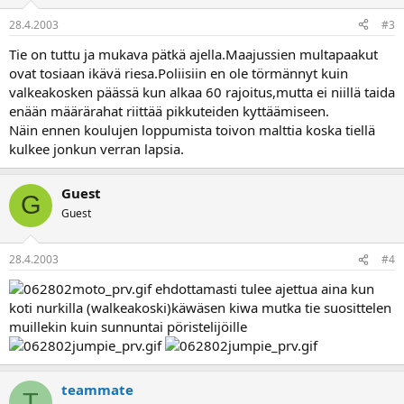
28.4.2003
#3
Tie on tuttu ja mukava pätkä ajella.Maajussien multapaakut
ovat tosiaan ikävä riesa.Poliisiin en ole törmännyt kuin
valkeakosken päässä kun alkaa 60 rajoitus,mutta ei niillä taida
enään määrärahat riittää pikkuteiden kyttäämiseen.
Näin ennen koulujen loppumista toivon malttia koska tiellä
kulkee jonkun verran lapsia.
Guest
G
Guest
28.4.2003
#4
ehdottamasti tulee ajettua aina kun
koti nurkilla (walkeakoski)käwäsen kiwa mutka tie suosittelen
muillekin kuin sunnuntai pöristelijöille
teammate
T