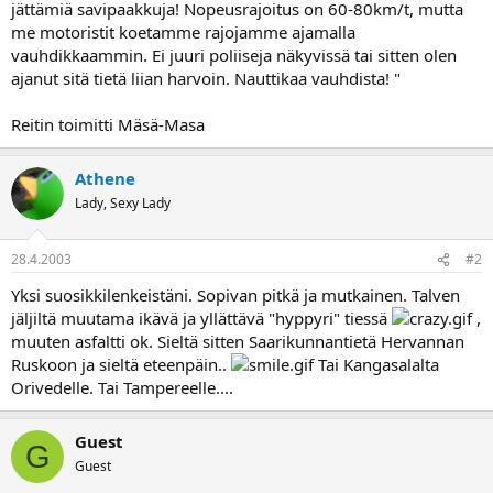
jättämiä savipaakkuja! Nopeusrajoitus on 60-80km/t, mutta
me motoristit koetamme rajojamme ajamalla
vauhdikkaammin. Ei juuri poliiseja näkyvissä tai sitten olen
ajanut sitä tietä liian harvoin. Nauttikaa vauhdista! "
Reitin toimitti Mäsä-Masa
Athene
Lady, Sexy Lady
28.4.2003
#2
Yksi suosikkilenkeistäni. Sopivan pitkä ja mutkainen. Talven
jäljiltä muutama ikävä ja yllättävä "hyppyri" tiessä
,
muuten asfaltti ok. Sieltä sitten Saarikunnantietä Hervannan
Ruskoon ja sieltä eteenpäin..
Tai Kangasalalta
Orivedelle. Tai Tampereelle....
Guest
G
Guest