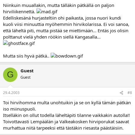
Niinkuin muuallakin, mutta tälläkin pätkällä on paljon
hirviliikennettä.
Edelliskesänä hurjasteltiin ohi paikasta, jossa nuori kundi
kuoli viisi minuuttia myöhemmin hirvikolarissa. Ei voi sanoa,
että läheltä piti, mutta pistää se miettimään... Entäs jos olisin
polttanut vielä yhden röökin siellä Kangasalla...
Mutta siis hyvä pätkä..
Guest
G
Guest
29.4.2003
#8
Toi hirvihomma multa unohtuikin ja se on kyllä tämän pätkän
iso miinuspuoli.
Itselläkin on ollut todella läheltäpiti tilanne vaikkakin autolla!!
Toivottavasti Lempäälän ja Valkeakosken hirviporukat saavat
murhattua niitä tarpeeksi että tästäkin riesasta päästäisiin.