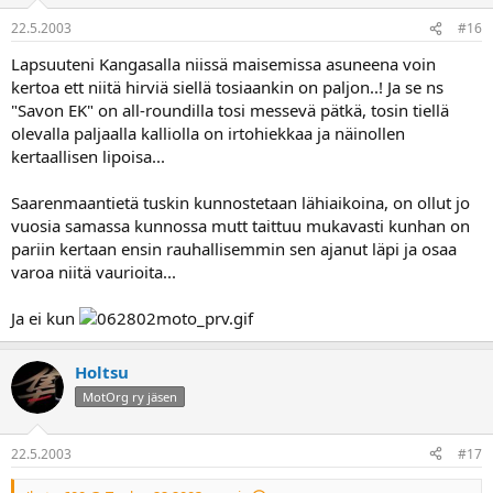
22.5.2003
#16
Lapsuuteni Kangasalla niissä maisemissa asuneena voin
kertoa ett niitä hirviä siellä tosiaankin on paljon..! Ja se ns
"Savon EK" on all-roundilla tosi messevä pätkä, tosin tiellä
olevalla paljaalla kalliolla on irtohiekkaa ja näinollen
kertaallisen lipoisa...
Saarenmaantietä tuskin kunnostetaan lähiaikoina, on ollut jo
vuosia samassa kunnossa mutt taittuu mukavasti kunhan on
pariin kertaan ensin rauhallisemmin sen ajanut läpi ja osaa
varoa niitä vaurioita...
Ja ei kun
Holtsu
MotOrg ry jäsen
22.5.2003
#17