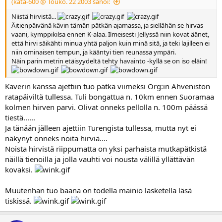
(kata-600 @ Touko. 22 2003 sanoi:
Niistä hirvistä...
Äitienpäivänä kävin tämän pätkän ajamassa, ja siellähän se hirvas
vaani, kymppikilsa ennen K-alaa. Ilmeisesti Jellyssä niin kovat äänet,
että hirvi säikähti minua yhtä paljon kuin minä sitä, ja teki lajilleen ei
niin ominaisen tempun, ja kääntyi tien reunassa ympäri.
Näin parin metrin etäisyydeltä tehty havainto -kyllä se on iso eläin!
Kaverin kanssa ajettiin tuo pätkä viimeksi Org:in Ahveniston
ratapäiviltä tullessa. Tuli bongattua n. 10km ennen Suoramaa
kolmen hirven parvi. Olivat onneks pellolla n. 100m päässä
tiestä......
Ja tänään jälleen ajettiin Turengista tullessa, mutta nyt ei
näkynyt onneks noita hirviä....
Noista hirvistä riippumatta on yksi parhaista mutkapätkistä
näillä tienoilla ja jolla vauhti voi nousta välillä yllättävän
kovaksi.
Muutenhan tuo baana on todella mainio lasketella läsä
tiskissä.