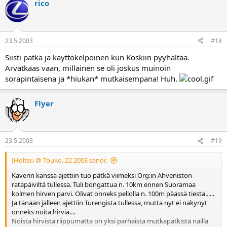
rico
23.5.2003
#18
Siisti pätkä ja käyttökelpoinen kun Koskiin pyyhältää.
Arvatkaas vaan, millainen se oli joskus muinoin
sorapintaisena ja *hiukan* mutkaisempana! Huh.
Flyer
23.5.2003
#19
(Holtsu @ Touko. 22 2003 sanoi:
Kaverin kanssa ajettiin tuo pätkä viimeksi Org:in Ahveniston
ratapäiviltä tullessa. Tuli bongattua n. 10km ennen Suoramaa
kolmen hirven parvi. Olivat onneks pellolla n. 100m päässä tiestä......
Ja tänään jälleen ajettiin Turengista tullessa, mutta nyt ei näkynyt
onneks noita hirviä....
Noista hirvistä riippumatta on yksi parhaista mutkapätkistä näillä