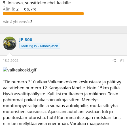
5. loistava, suosittelen ehd. kaikille.
a
Ääniä:
2
66,7%
Ääniä yhteensä
3
JP-800
MotOrg ry - Kunniajäsen
13.5.2002
#1
"Tie numero 310 alkaa Valkeankosken keskustasta ja päättyy
valtatiehen numero 12 Kangasalan lähelle. Noin 15km pitkä.
Hyvä asvalttipäällyste. Kylliksi mutkainen ja mäkinen. Tosin
pahimmat paikat oikaistiin aikoja sitten. Menetys
moottoripyöräilijöille ja siunaus autoilijoille, mutta silti yhä
motoristien suosiossa. Ajaessani autollani vastaan tuli jo
puolitoista motoristia, huh! Kun minä itse ajan motskarillani,
niin tie miellyttää vielä enemmän. Varokaa maajussien