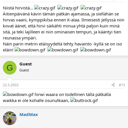
Niistä hirvistä...
Äitienpäivänä kävin tämän pätkän ajamassa, ja siellähän se
hirvas vaani, kymppikilsa ennen K-alaa. Ilmeisesti Jellyssä niin
kovat äänet, että hirvi säikähti minua yhtä paljon kuin minä
sitä, ja teki lajilleen ei niin ominaisen tempun, ja kääntyi tien
reunassa ympäri.
Näin parin metrin etäisyydeltä tehty havainto -kyllä se on iso
eläin!
Guest
G
Guest
22.5.2003
#15
hirwi waara on todellinen tällä pätkällä
waikka ei ole kohalle osunutkaan,
MadMax