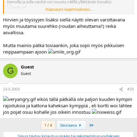
tienoilla ja jolla vauhti voi nousta välillä yllättävän kovaksi.
Napsauta laajentaaksesi...
Muutenhan tuo baana on todella mainio lasketella läsä tiskissä.
Hirvien ja töyssyjen lisäksi siellä näytti olevan varottavana
myös muutama suurehko (roudan aiheuttama?) reikä
asvaltissa.
Mutta mainio pätkä tosiaankin, joka sopii myös pikkuisen
reippaampaan ajoon
Guest
G
Guest
23.5.2003
#20
eikös tällä pätkällä ole paljon kuuden kympin
rajoituksia ja kattona kaheksan kymppiä , eli kortti woi lähtee
jos pojat osuu kohalle jos oikein innostuu
Last
1 / 4
Seuraava
Sinun täytyy kirjautua sisään tai rekisteröityä voidaksesi