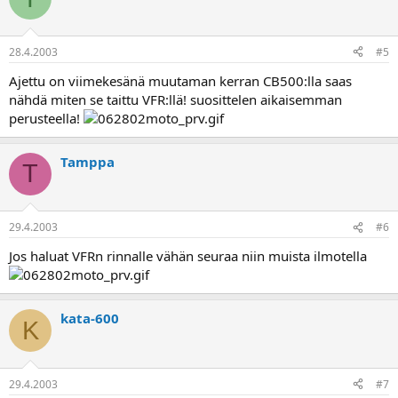
28.4.2003
#5
Ajettu on viimekesänä muutaman kerran CB500:lla saas
nähdä miten se taittu VFR:llä! suosittelen aikaisemman
perusteella!
Tamppa
T
29.4.2003
#6
Jos haluat VFRn rinnalle vähän seuraa niin muista ilmotella
kata-600
K
29.4.2003
#7