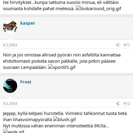
Ne hirvitykset...kunpa sattuma suosisi minua, eli välttäisi
osumasta kohdalle pahat mielessä.
kasper
8.5.2003
#11
Niin ja jos omistaa allroad pyörän niin asfaltilta kannattaa
ehdottomasti poiketa savon pätkälle, jota pitkin pääsee
suoraan Lempäälään.
Frost
9.5.2003
#12
Jepjep, kyllä kelpasi huristella. Viimeksi tahkonnut tuota tietä
ihan lihasvoimapyörällä
Nyt mutkissa vähän enemmän intensiteettiä 9R:llä...