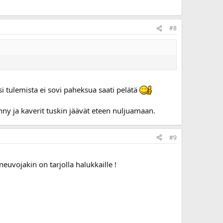
#8
i tulemista ei sovi paheksua saati pelätä
ynny ja kaverit tuskin jäävät eteen nuljuamaan.
#9
neuvojakin on tarjolla halukkaille !