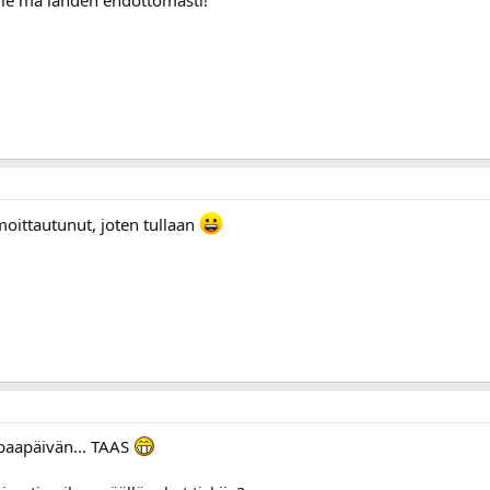
moittautunut, joten tullaan
apaapäivän... TAAS