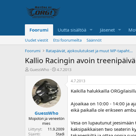
Foorumi
Uutta sisältöä
Jäsenet
Mot
Uudet viestit
Etsi foorumeilta
Säännöt
Foorumi
Ratapäivät, ajokoulutukset ja muut MP-tapahtumat
Kallio Racingin avoin treenipäivä
K
A
GuessWho
4.7.2013
e
l
s
o
4.7.2013
k
i
Kaikilla halukkailla ORGgilaisi
u
t
s
u
t
s
Ajoaikaa on 10:00 - 14:00 ja aj
e
p
eikä paikalla ole erikseen ambu
GuessWho
l
ä
u
i
Mopoton ja veneetön
Vesa on lupautunut jeesimään t
mies
n
v
kaksipaikkaisen two seaterin kyy
a
ä
Liittynyt
11.9.2009
Sijainti
Stadi
l
takapenkiltä ja ottaa oppia suor