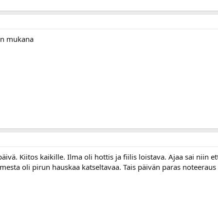
ten mukana
ä. Kiitos kaikille. Ilma oli hottis ja fiilis loistava. Ajaa sai niin 
sta oli pirun hauskaa katseltavaa. Tais päivän paras noteeraus kaks