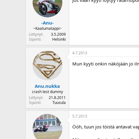
-Anu-
~Kaatumatappi~
Liittynyt
3.5.2009
Sijainti
Helsinki
4.7.2013
Mun kyyti onkin näköjään jo il
Anu.nukka
crash test dummy
Liittynyt
21.8.2011
Sijainti
Tuusula
5.7.2013
Ööh, tuun jos töistä antavat v