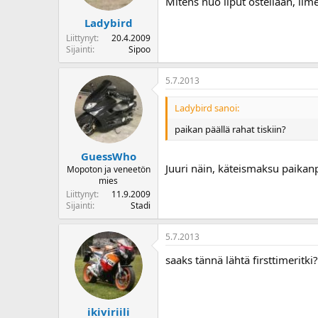
Mitens nuo liput ostellaan, ilme
Ladybird
Liittynyt
20.4.2009
Sijainti
Sipoo
5.7.2013
Ladybird sanoi:
paikan päällä rahat tiskiin?
GuessWho
Juuri näin, käteismaksu paikanp
Mopoton ja veneetön
mies
Liittynyt
11.9.2009
Sijainti
Stadi
5.7.2013
saaks tännä lähtä firsttimeritki?
ikiviriili