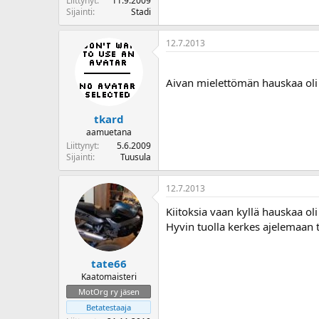
Liittynyt
11.9.2009
Sijainti
Stadi
12.7.2013
Aivan mielettömän hauskaa ol
tkard
aamuetana
Liittynyt
5.6.2009
Sijainti
Tuusula
12.7.2013
Kiitoksia vaan kyllä hauskaa ol
Hyvin tuolla kerkes ajelemaan t
tate66
Kaatomaisteri
MotOrg ry jäsen
Betatestaaja