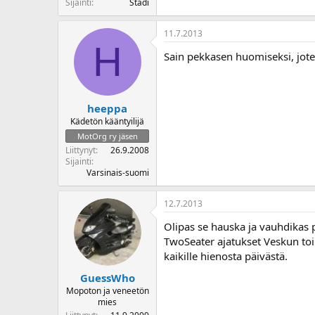
Sijainti
Stadi
11.7.2013
H
Sain pekkasen huomiseksi, jo
heeppa
Kädetön kääntyilijä
MotOrg ry jäsen
Liittynyt
26.9.2008
Sijainti
Varsinais-suomi
12.7.2013
Olipas se hauska ja vauhdikas päiv
TwoSeater ajatukset Veskun toime
kaikille hienosta päivästä.
GuessWho
Mopoton ja veneetön
mies