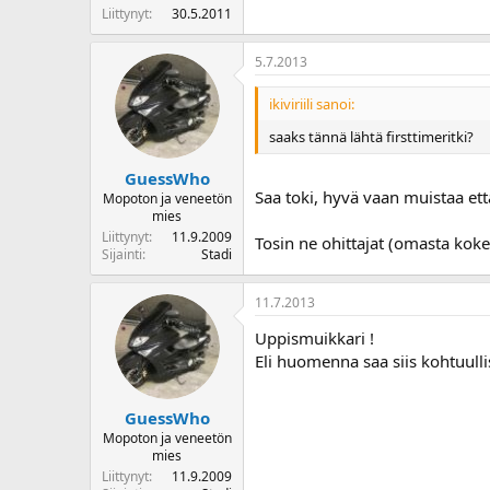
Liittynyt
30.5.2011
5.7.2013
ikiviriili sanoi:
saaks tännä lähtä firsttimeritki?
GuessWho
Saa toki, hyvä vaan muistaa ett
Mopoton ja veneetön
mies
Liittynyt
11.9.2009
Tosin ne ohittajat (omasta koke
Sijainti
Stadi
11.7.2013
Uppismuikkari !
Eli huomenna saa siis kohtuullis
GuessWho
Mopoton ja veneetön
mies
Liittynyt
11.9.2009