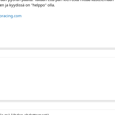
en ja kyydissä on "helppo" olla.
ioracing.com
lle mä lähden ehdottomasti!