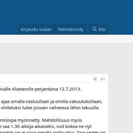
Kirjaudu sisään
Rekisteröidy
Etsi
#1
ivälle Alastarolle perjantaina 12.7.2013.
 ajaa omalla vastuullaan ja omilla vakuutuksillaan,
ohitetuksi tulee jossain vaiheessa lähes takuulla.
nykimislupa myönnetty. Mahdollisuus myös
e saa 1.30 aikoja aikaiseksi, voit kokea ne nyt
paidan jos ei soija omalla ajolla irtoa. Two seater on