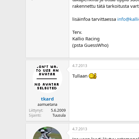
o
rakennettu tätä tarkoitusta vart
i
t
lisäinfoa tarvittaessa
info@kall
t
a
Terv.
j
a
Kallio Racing
(psta GuessWho)
4.7.2013
Tullaan
tkard
aamuetana
Liittynyt
5.6.2009
Sijainti
Tuusula
4.7.2013
Jos vaan kyyti löytyy ratamopo