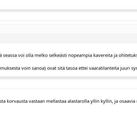
ä seassa voi olla melko selkeästi nopeampia kavereita ja ohitetuks
muksesta voin sanoa) ovat sitä tasoa ettei vaaratilanteita juuri s
ta korvausta vastaan mellastaa alastarolla yllin kyllin, ja osaavia 