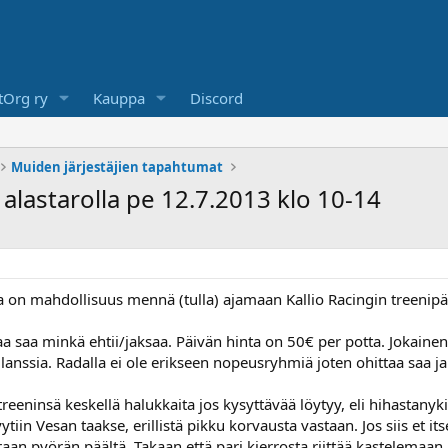
Org ry
Kauppa
Discord
Muiden järjestäjien tapahtumat
 alastarolla pe 12.7.2013 klo 10-14
lla on mahdollisuus mennä (tulla) ajamaan Kallio Racingin treenipä
aa saa minkä ehtii/jaksaa. Päivän hinta on 50€ per potta. Jokainen
lanssia. Radalla ei ole erikseen nopeusryhmiä joten ohittaa saa ja 
reeninsä keskellä halukkaita jos kysyttävää löytyy, eli hihasta
tiin Vesan taakse, erillistä pikku korvausta vastaan. Jos siis et its
aan pyörän päältä. Takaan että pari kierrosta riittää kastelemaan 