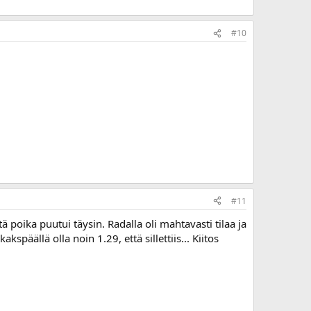
#10
#11
että poika puutui täysin. Radalla oli mahtavasti tilaa ja
päällä olla noin 1.29, että sillettiis... Kiitos