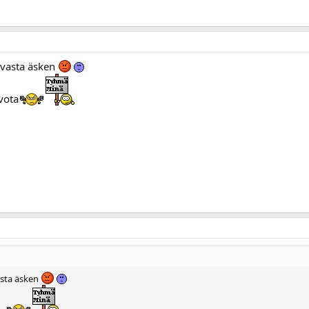
 vasta äsken
ivota
asta äsken