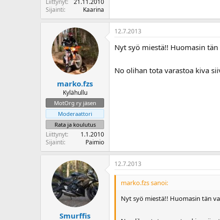
Liittynyt
21.11.2010
Sijainti
Kaarina
12.7.2013
Nyt syö miestä!! Huomasin tän
No olihan tota varastoa kiva si
marko.fzs
Kylähullu
MotOrg ry jäsen
Moderaattori
Rata ja koulutus
Liittynyt
1.1.2010
Sijainti
Paimio
12.7.2013
marko.fzs sanoi:
Nyt syö miestä!! Huomasin tän v
Smurffis