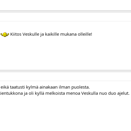
i
Kiitos Veskulle ja kaikille mukana olleille!
i eikä taatusti kylmä ainakaan ilman puolesta.
ientukkona ja oli kyllä melkoista menoa Veskulla nuo duo ajelut.