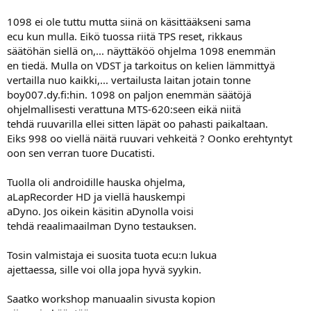
1098 ei ole tuttu mutta siinä on käsittääkseni sama
ecu kun mulla. Eikö tuossa riitä TPS reset, rikkaus
säätöhän siellä on,... näyttäköö ohjelma 1098 enemmän
en tiedä. Mulla on VDST ja tarkoitus on kelien lämmittyä
vertailla nuo kaikki,... vertailusta laitan jotain tonne
boy007.dy.fi:hin. 1098 on paljon enemmän säätöjä
ohjelmallisesti verattuna MTS-620:seen eikä niitä
tehdä ruuvarilla ellei sitten läpät oo pahasti paikaltaan.
Eiks 998 oo viellä näitä ruuvari vehkeitä ? Oonko erehtyntyt
oon sen verran tuore Ducatisti.
Tuolla oli androidille hauska ohjelma,
aLapRecorder HD ja viellä hauskempi
aDyno. Jos oikein käsitin aDynolla voisi
tehdä reaalimaailman Dyno testauksen.
Tosin valmistaja ei suosita tuota ecu:n lukua
ajettaessa, sille voi olla jopa hyvä syykin.
Saatko workshop manuaalin sivusta kopion