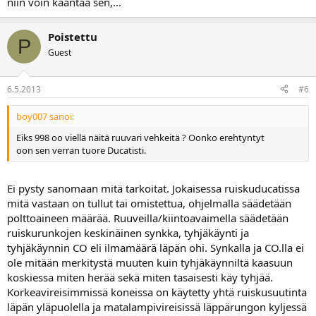
niin voin kääntää sen,...
Poistettu
P
Guest
6.5.2013
#6
boy007 sanoi:
Eiks 998 oo viellä näitä ruuvari vehkeitä ? Oonko erehtyntyt
oon sen verran tuore Ducatisti.
Ei pysty sanomaan mitä tarkoitat. Jokaisessa ruiskuducatissa
mitä vastaan on tullut tai omistettua, ohjelmalla säädetään
polttoaineen määrää. Ruuveilla/kiintoavaimella säädetään
ruiskurunkojen keskinäinen synkka, tyhjäkäynti ja
tyhjäkäynnin CO eli ilmamäärä läpän ohi. Synkalla ja CO.lla ei
ole mitään merkitystä muuten kuin tyhjäkäynniltä kaasuun
koskiessa miten herää sekä miten tasaisesti käy tyhjää.
Korkeavireisimmissä koneissa on käytetty yhtä ruiskusuutinta
läpän yläpuolella ja matalampivireisissä läppärungon kyljessä