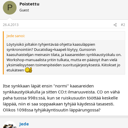
a
Poistettu
P
Guest
26.4.2013
#2
Jede sanoi:
Löytyisikö joltakin tyhjentävää ohjetta kaasuläppien
synkronointiin? Ducatidiag+kaapeli löytyy, Gunsonin
kaasuhaistelijan meinasin tilata, ja kaasareiden synkkaustyökalu on.
Workshop-manuaalista yritin tulkata, mutta en päässyt ihan vielä
yksimielisyyteen toimenpiteiden suoritusjärjestyksestä. Kiitokset jo
etukäteen
Itse synkkaan läpät ensin "normi" kaasareiden
synkkaustyökalulla ja sitten CO:t ilmaruuveista. CO on vähä
paha tuossa 998s:ssä, kun se ruiskusuutin tööttää keskelle
läppää, niin ei saa soppaakaan tyhjää käydessä tasasesti.
Olikos 1098ssa tyhjäkäyntisuutin läppärungossa?
Jede