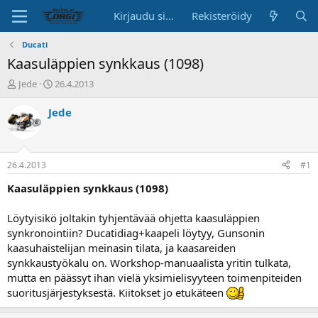
Kirjaudu sisään
Rekisteröidy
Ducati
Kaasuläppien synkkaus (1098)
K
A
Jede
26.4.2013
e
l
s
o
Jede
k
i
u
t
s
u
t
s
26.4.2013
#1
e
p
l
ä
Kaasuläppien synkkaus (1098)
u
i
n
v
Löytyisikö joltakin tyhjentävää ohjetta kaasuläppien
a
ä
synkronointiin? Ducatidiag+kaapeli löytyy, Gunsonin
l
kaasuhaistelijan meinasin tilata, ja kaasareiden
o
synkkaustyökalu on. Workshop-manuaalista yritin tulkata,
i
t
mutta en päässyt ihan vielä yksimielisyyteen toimenpiteiden
t
suoritusjärjestyksestä. Kiitokset jo etukäteen
a
j