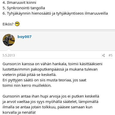
4. Ilmaruuvit kiinni
5. Synkronointi tangolla
6. Tyhjäkäynnin hienosäätö ja tyhjäkäyntiseos ilmaruuveilla
Eikös?
boy007
5.5.2013
#5
Gunson:in kanssa on vähän hankala, toimii käsittääkseni
luotettavimmin pakoputkenpäässä ja mukana tulevan
vieterin pitää pitää se keskellä.
Eri pyttyjen säätö on siis musta teoriaa, jos saat
toimii niin kerro muillekkin.
Gunsonin antaa ihan hupi arvoja jos ei putken keskellä
ja arvot vaeltaa jos syys myöhällä säätelet, lämpimällä
ilmalla se antaa jotain tolkkuu, pääsee samaan kun
korvalla ja nenällä!