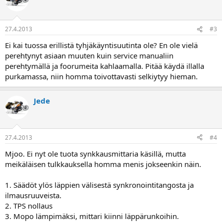
27.4.2013
#3
Ei kai tuossa erillistä tyhjäkäyntisuutinta ole? En ole vielä
perehtynyt asiaan muuten kuin service manualiin
perehtymällä ja foorumeita kahlaamalla. Pitää käydä illalla
purkamassa, niin homma toivottavasti selkiytyy hieman.
Jede
27.4.2013
#4
Mjoo. Ei nyt ole tuota synkkausmittaria käsillä, mutta
meikäläisen tulkkauksella homma menis jokseenkin näin.
1. Säädöt ylös läppien välisestä synkronointitangosta ja
ilmausruuveista.
2. TPS nollaus
3. Mopo lämpimäksi, mittari kiinni läppärunkoihin.