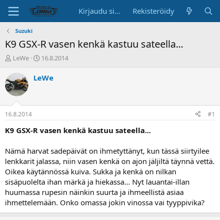
Kirjaudu sisään
Rekisteröidy
Suzuki
K9 GSX-R vasen kenkä kastuu sateella...
K
A
LeWe
16.8.2014
e
l
s
o
LeWe
k
i
u
t
s
u
t
s
16.8.2014
#1
e
p
l
ä
K9 GSX-R vasen kenkä kastuu sateella...
u
i
n
v
Nämä harvat sadepäivät on ihmetyttänyt, kun tässä siirtyilee
a
ä
lenkkarit jalassa, niin vasen kenkä on ajon jäljiltä täynnä vettä.
l
Oikea käytännössä kuiva. Sukka ja kenkä on nilkan
o
sisäpuolelta ihan märkä ja hiekassa... Nyt lauantai-illan
i
t
huumassa rupesin näinkin suurta ja ihmeellistä asiaa
t
ihmettelemään. Onko omassa jokin vinossa vai tyyppivika?
a
j