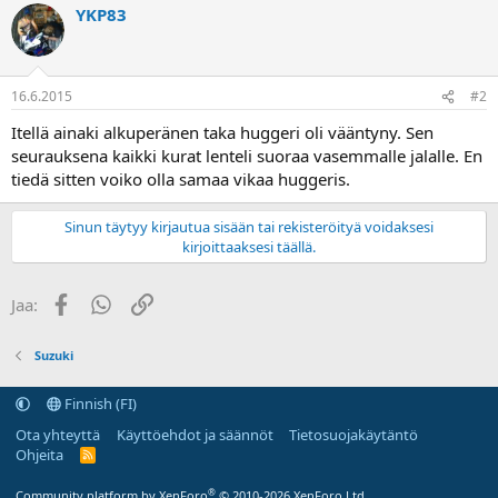
a
YKP83
16.6.2015
#2
Itellä ainaki alkuperänen taka huggeri oli vääntyny. Sen
seurauksena kaikki kurat lenteli suoraa vasemmalle jalalle. En
tiedä sitten voiko olla samaa vikaa huggeris.
Sinun täytyy kirjautua sisään tai rekisteröityä voidaksesi
kirjoittaaksesi täällä.
Facebook
WhatsApp
Linkki
Jaa:
Suzuki
Finnish (FI)
Ota yhteyttä
Käyttöehdot ja säännöt
Tietosuojakäytäntö
Ohjeita
R
S
S
®
Community platform by XenForo
© 2010-2026 XenForo Ltd.