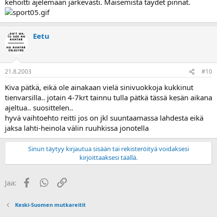
kehoitti ajelemaan järkevästi. Maisemista täydet pinnat.
Eetu
21.8.2003
#10
Kiva pätkä, eikä ole ainakaan vielä sinivuokkoja kukkinut
tienvarsilla.. jotain 4-7krt tainnu tulla pätkä tässä kesän aikana
ajeltua.. suosittelen..
hyvä vaihtoehto reitti jos on jkl suuntaamassa lahdesta eikä
jaksa lahti-heinola välin ruuhkissa jonotella
Sinun täytyy kirjautua sisään tai rekisteröityä voidaksesi
kirjoittaaksesi täällä.
Facebook
WhatsApp
Linkki
Jaa:
Keski-Suomen mutkareitit