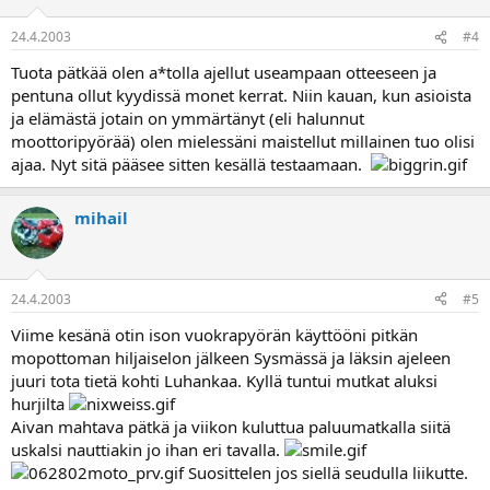
24.4.2003
#4
Tuota pätkää olen a*tolla ajellut useampaan otteeseen ja
pentuna ollut kyydissä monet kerrat. Niin kauan, kun asioista
ja elämästä jotain on ymmärtänyt (eli halunnut
moottoripyörää) olen mielessäni maistellut millainen tuo olisi
ajaa. Nyt sitä pääsee sitten kesällä testaamaan.
mihail
24.4.2003
#5
Viime kesänä otin ison vuokrapyörän käyttööni pitkän
mopottoman hiljaiselon jälkeen Sysmässä ja läksin ajeleen
juuri tota tietä kohti Luhankaa. Kyllä tuntui mutkat aluksi
hurjilta
Aivan mahtava pätkä ja viikon kuluttua paluumatkalla siitä
uskalsi nauttiakin jo ihan eri tavalla.
Suosittelen jos siellä seudulla liikutte.