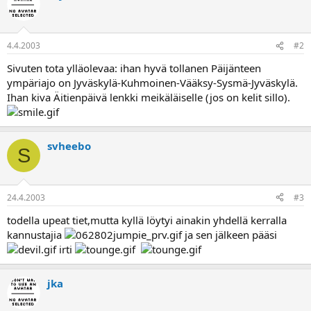
a
4.4.2003
#2
Sivuten tota ylläolevaa: ihan hyvä tollanen Päijänteen
ympäriajo on Jyväskylä-Kuhmoinen-Vääksy-Sysmä-Jyväskylä.
Ihan kiva Äitienpäivä lenkki meikäläiselle (jos on kelit sillo).
svheebo
S
24.4.2003
#3
todella upeat tiet,mutta kyllä löytyi ainakin yhdellä kerralla
kannustajia
ja sen jälkeen pääsi
irti
jka