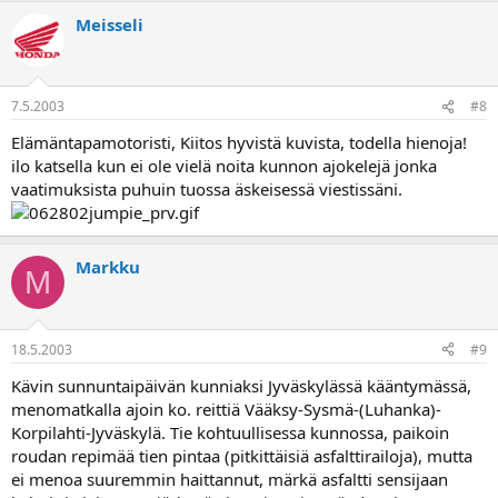
Meisseli
7.5.2003
#8
Elämäntapamotoristi, Kiitos hyvistä kuvista, todella hienoja!
ilo katsella kun ei ole vielä noita kunnon ajokelejä jonka
vaatimuksista puhuin tuossa äskeisessä viestissäni.
Markku
M
18.5.2003
#9
Kävin sunnuntaipäivän kunniaksi Jyväskylässä kääntymässä,
menomatkalla ajoin ko. reittiä Vääksy-Sysmä-(Luhanka)-
Korpilahti-Jyväskylä. Tie kohtuullisessa kunnossa, paikoin
roudan repimää tien pintaa (pitkittäisiä asfalttirailoja), mutta
ei menoa suuremmin haittannut, märkä asfaltti sensijaan