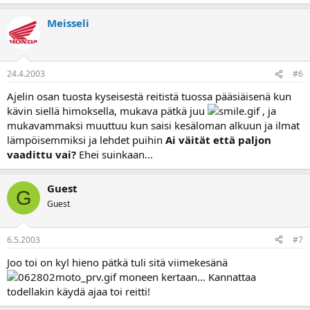
Meisseli
24.4.2003
#6
Ajelin osan tuosta kyseisestä reitistä tuossa pääsiäisenä kun
kävin siellä himoksella, mukava pätkä juu
, ja
mukavammaksi muuttuu kun saisi kesäloman alkuun ja ilmat
lämpöisemmiksi ja lehdet puihin
Ai väität että paljon
vaadittu vai?
Ehei suinkaan...
Guest
G
Guest
6.5.2003
#7
Joo toi on kyl hieno pätkä tuli sitä viimekesänä
moneen kertaan... Kannattaa
todellakin käydä ajaa toi reitti!