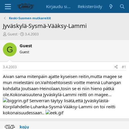
Kirjaudu sisään
Rekisteröidy
Keski-Suomen mutkareitit
Jyväskylä-Sysmä-Vääksy-Lammi
K
A
Guest
3.4.2003
e
l
s
o
Guest
G
k
i
Guest
u
t
s
u
t
s
3.4.2003
#1
e
p
l
ä
Aivan sama mitenpäin ajatte kyseisen reitin,mutta magee se
u
i
mun mielestäni on.Vaihtoehtoisesti voitte mennä Luhangan
n
v
kohdalta Joutsaan-Heinolaan,tosin se ei niin hieno pätkä
a
ä
ole.Kokonaisuutena Jyväskylä-Lammi reitti on magee...
l
Senverran täytyy lisätä,että Jyväskylästä-
o
Korpilahdelle-Luhanka-Sysmä-Vääksy-Lammi on toi reitti
i
t
kokonaisuudessaan..
t
a
koju
j