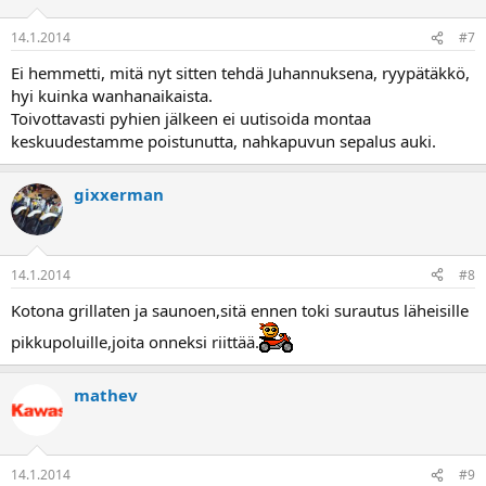
14.1.2014
#7
Ei hemmetti, mitä nyt sitten tehdä Juhannuksena, ryypätäkkö,
hyi kuinka wanhanaikaista.
Toivottavasti pyhien jälkeen ei uutisoida montaa
keskuudestamme poistunutta, nahkapuvun sepalus auki.
gixxerman
14.1.2014
#8
Kotona grillaten ja saunoen,sitä ennen toki surautus läheisille
pikkupoluille,joita onneksi riittää.
mathev
14.1.2014
#9