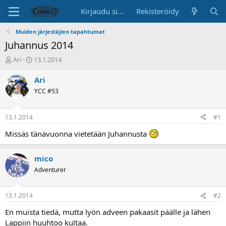
Kirjaudu sisään
Rekisteröidy
Muiden järjestäjien tapahtumat
Juhannus 2014
K
A
Ari
13.1.2014
e
l
s
o
Ari
k
i
YCC #53
u
t
s
u
t
s
13.1.2014
#1
e
p
l
ä
Missäs tänävuonna vietetään Juhannusta
u
i
n
v
mico
a
ä
l
Adventurer
o
i
t
13.1.2014
#2
t
En muista tiedä, mutta lyön adveen pakaasit päälle ja lähen
a
Lappiin huuhtoo kultaa.
j