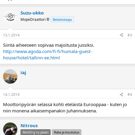
a
Suzu-ukko
MopeDraattori ®
Betatestaaja
13.1.2014
#3
Siintä aiheeseen sopivaa majoitusta jussiksi.
http://www.agoda.com/fi-fi/humala-guest-
house/hotel/tallinn-ee.html
iaj
14.1.2014
#4
Moottoripyörän selässä kohti eteläistä Eurooppaa - kuten jo
niin monena aikaisempanakin Juhannuksena.
Nitrous
MotOrg ry jäsen
Rata ja koulutus