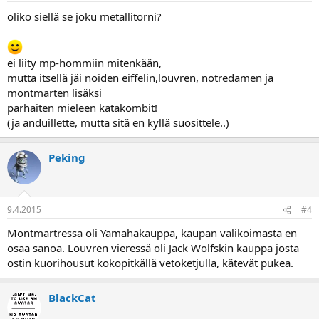
oliko siellä se joku metallitorni?
ei liity mp-hommiin mitenkään,
mutta itsellä jäi noiden eiffelin,louvren, notredamen ja
montmarten lisäksi
parhaiten mieleen katakombit!
(ja anduillette, mutta sitä en kyllä suosittele..)
Peking
9.4.2015
#4
Montmartressa oli Yamahakauppa, kaupan valikoimasta en
osaa sanoa. Louvren vieressä oli Jack Wolfskin kauppa josta
ostin kuorihousut kokopitkällä vetoketjulla, kätevät pukea.
BlackCat