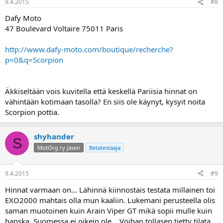
9.4.2015
#8
Dafy Moto
47 Boulevard Voltaire 75011 Paris
http://www.dafy-moto.com/boutique/recherche?
p=0&q=Scorpion
Äkkiseltään vois kuvitella että keskellä Pariisia hinnat on
vähintään kotimaan tasolla? En siis ole käynyt, kysyit noita
Scorpion pottia.
shyhander
S
MotOrg ry jäsen
Betatestaaja
9.4.2015
#9
Hinnat varmaan on… Lähinnä kiinnostais testata millainen toi
EXO2000 mahtais olla mun kaaliin. Lukemani perusteella olis
saman muotoinen kuin Arain Viper GT mikä sopii mulle kuin
hanska. Suomessa ei oikein ole… Voihan tollasen tietty tilata