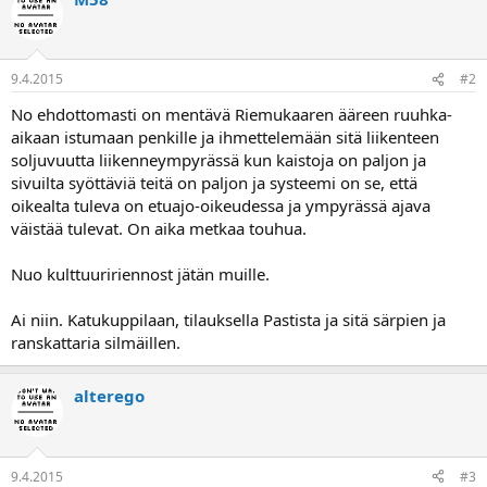
a
j
a
9.4.2015
#2
No ehdottomasti on mentävä Riemukaaren ääreen ruuhka-
aikaan istumaan penkille ja ihmettelemään sitä liikenteen
soljuvuutta liikenneympyrässä kun kaistoja on paljon ja
sivuilta syöttäviä teitä on paljon ja systeemi on se, että
oikealta tuleva on etuajo-oikeudessa ja ympyrässä ajava
väistää tulevat. On aika metkaa touhua.
Nuo kulttuuririennost jätän muille.
Ai niin. Katukuppilaan, tilauksella Pastista ja sitä särpien ja
ranskattaria silmäillen.
alterego
9.4.2015
#3