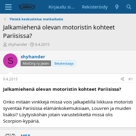
Kirjaudu sisään
Rekisteröidy
Yleistä keskustelua matkailusta
Jalkamiehenä olevan motoristin kohteet
Pariisissa?
K
A
shyhander
9.4.2015
e
l
s
o
shyhander
S
k
i
MotOrg ry jäsen
Betatestaaja
u
t
s
u
t
s
9.4.2015
#1
e
p
l
ä
Jalkamiehenä olevan motoristin kohteet Pariisissa?
u
i
n
v
Onko mitään vinkkejä missä vois jalkapelillä liikkuva motoristi
a
ä
syventää Pariisissa elämänkokemuksiaan, Louvren ja muiden
l
lisäksi? Löytyisköhän jotain varusteliikettä missä olis
o
Scorpion-kypäriä.
i
t
t
M58