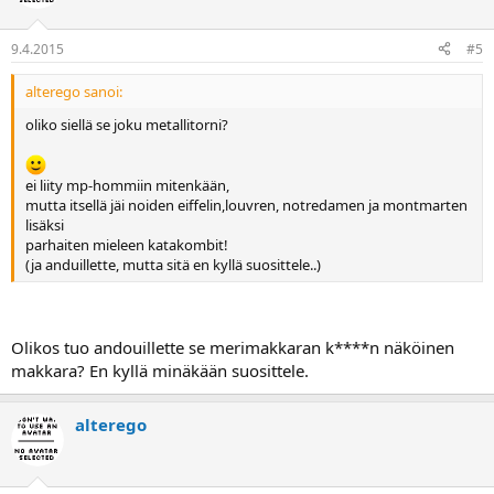
9.4.2015
#5
alterego sanoi:
oliko siellä se joku metallitorni?
ei liity mp-hommiin mitenkään,
mutta itsellä jäi noiden eiffelin,louvren, notredamen ja montmarten
lisäksi
parhaiten mieleen katakombit!
(ja anduillette, mutta sitä en kyllä suosittele..)
Olikos tuo andouillette se merimakkaran k****n näköinen
makkara? En kyllä minäkään suosittele.
alterego