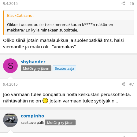
9.4.2015
#6
BlackCat sanoi:
Olikos tuo andouillette se merimakkaran k****n näköinen
makkara? En kyllä minäkään suosittele.
Oliko siinä jotain mahalaukkua ja suolenpätkää tms. haisi
viemärille ja maku oli..."voimakas"
shyhander
S
MotOrg ry jäsen
Betatestaaja
9.4.2015
#7
Joo varmaan tulee bongailtua noita keskustan peruskohteita,
nähtävähän ne on
Jotain varmaan tulee syötyäkin…
compinho
rasittava pälli
MotOrg ry jäsen