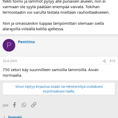
flekti toimii ja lämmöt pysyy alle punaisen alueen, niin ei
varmaan ole syytä päätään enempää vaivata. Tokihan
termostaatin voi varulta testata mieltään rauhoittaakseeen.
Niin ja omassanikin tuppaa lämpömittari olemaan siellä
alarajoilla viileällä kelillä ajellessa.
Penttins
P
20.4.2005
#10
750 zetori käy suunnilleen samoilla lämmöillä. Aivan
normaalia.
Sinun täytyy kirjautua sisään tai rekisteröityä voidaksesi
kirjoittaaksesi täällä.
Facebook
WhatsApp
Linkki
Jaa:
Kawasaki