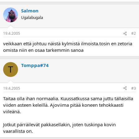
a
Salmon
Ugalabugala
19.4.2005
#2
veikkaan että johtuu näistä kylmistä ilmoista.tosin en zetoria
omista niin en osaa tarkemmin sanoa
Tomppa#74
T
19.4.2005
#3
Taitaa olla ihan normaalia. Kuussatkussa sama juttu tällaisilla
viiden asteen keleillä. Ajoviima pitää koneen tehokkaasti
viileänä.
Jotkut pärräilevät pakkasellakin, joten tuskinpa kovin
vaarallista on.