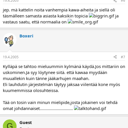
19.4.2005
#6
jep. mä kattelin noita vanhempia kawa-aiheita ja siellä oli
täsmälleen samasta asiasta kaksikin topicia
ja
vastaus saatu, että normaalia on
Boxeri
19.4.2005
#7
Kylläpä se tahtoo mieluummin kylmänä käydä.Jos mittariin on
uskominen.Ja syy löytynee siitä. että kawaa myydään
muuallekin kuin tänne jääkarhujen maahan.
Eli lauhdutin järjestelmän täytyy jaksaa viilentää kone myös
kuumemmissa olosuhteissa.
Tää on tosin vain minun mielipide,josta jokainen voi tehdä
omat johdannaiset.............................
Guest
G