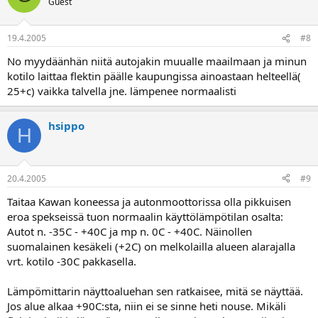
Guest
19.4.2005
#8
No myydäänhän niitä autojakin muualle maailmaan ja minun
kotilo laittaa flektin päälle kaupungissa ainoastaan helteellä(
25+c) vaikka talvella jne. lämpenee normaalisti
hsippo
H
20.4.2005
#9
Taitaa Kawan koneessa ja autonmoottorissa olla pikkuisen
eroa spekseissä tuon normaalin käyttölämpötilan osalta:
Autot n. -35C - +40C ja mp n. 0C - +40C. Näinollen
suomalainen kesäkeli (+2C) on melkolailla alueen alarajalla
vrt. kotilo -30C pakkasella.
Lämpömittarin näyttoaluehan sen ratkaisee, mitä se näyttää.
Jos alue alkaa +90C:sta, niin ei se sinne heti nouse. Mikäli