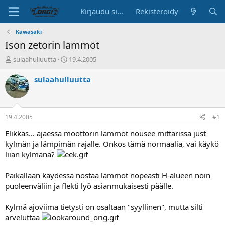
Kirjaudu sisään
Rekisteröidy
Kawasaki
Ison zetorin lämmöt
K
A
sulaahulluutta
19.4.2005
e
l
s
o
sulaahulluutta
k
i
u
t
s
u
t
s
19.4.2005
#1
e
p
l
ä
Elikkäs... ajaessa moottorin lämmöt nousee mittarissa just
u
i
kylmän ja lämpimän rajalle. Onkos tämä normaalia, vai käykö
n
v
liian kylmänä?
a
ä
l
Paikallaan käydessä nostaa lämmöt nopeasti H-alueen noin
o
puoleenväliin ja flekti lyö asianmukaisesti päälle.
i
t
t
Kylmä ajoviima tietysti on osaltaan "syyllinen", mutta silti
a
arveluttaa
j