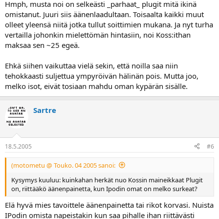
Hmph, musta noi on selkeästi _parhaat_ plugit mitä ikinä
omistanut. Juuri siis äänenlaadultaan. Toisaalta kaikki muut
olleet yleensä niitä jotka tullut soittimien mukana. Ja nyt turha
vertailla johonkin mielettömän hintasiin, noi Koss:ithan
maksaa sen ~25 egeä.
Ehkä siihen vaikuttaa vielä sekin, että noilla saa niin
tehokkaasti suljettua ympyröivän hälinän pois. Mutta joo,
melko isot, eivät tosiaan mahdu oman kypärän sisälle.
Sartre
18.5.2005
#6
(motometu @ Touko. 04 2005 sanoi:
Kysymys kuuluu: kuinkahan herkät nuo Kossin maineikkaat Plugit
on, riittääkö äänenpainetta, kun Ipodin omat on melko surkeat?
Elä hyvä mies tavoittele äänenpainetta tai rikot korvasi. Nuista
IPodin omista napeistakin kun saa pihalle ihan riittävästi