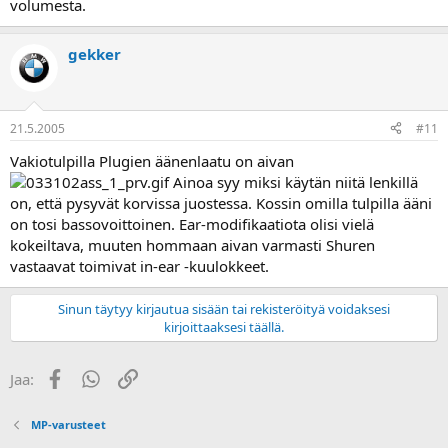
volumesta.
gekker
21.5.2005
#11
Vakiotulpilla Plugien äänenlaatu on aivan
Ainoa syy miksi käytän niitä lenkillä
on, että pysyvät korvissa juostessa. Kossin omilla tulpilla ääni
on tosi bassovoittoinen. Ear-modifikaatiota olisi vielä
kokeiltava, muuten hommaan aivan varmasti Shuren
vastaavat toimivat in-ear -kuulokkeet.
Sinun täytyy kirjautua sisään tai rekisteröityä voidaksesi
kirjoittaaksesi täällä.
Facebook
WhatsApp
Linkki
Jaa:
MP-varusteet