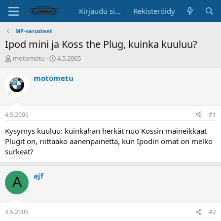
Kirjaudu sisään
Rekisteröidy
MP-varusteet
Ipod mini ja Koss the Plug, kuinka kuuluu?
K
A
motometu
4.5.2005
e
l
s
o
motometu
k
i
u
t
s
u
t
s
4.5.2005
#1
e
p
l
ä
Kysymys kuuluu: kuinkahan herkät nuo Kossin maineikkaat
u
i
Plugit on, riittääkö äänenpainetta, kun Ipodin omat on melko
n
v
surkeat?
a
ä
l
o
ajf
A
i
t
t
a
4.5.2005
#2
j