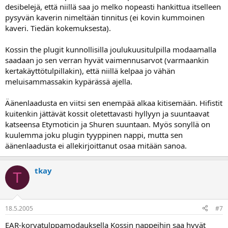
desibelejä, että niillä saa jo melko nopeasti hankittua itselleen
pysyvän kaverin nimeltään tinnitus (ei kovin kummoinen
kaveri. Tiedän kokemuksesta).
Kossin the plugit kunnollisilla joulukuusitulpilla modaamalla
saadaan jo sen verran hyvät vaimennusarvot (varmaankin
kertakäyttötulpillakin), että niillä kelpaa jo vähän
meluisammassakin kypärässä ajella.
Äänenlaadusta en viitsi sen enempää alkaa kitisemään. Hifistit
kuitenkin jättävät kossit oletettavasti hyllyyn ja suuntaavat
katseensa Etymoticin ja Shuren suuntaan. Myös sonyllä on
kuulemma joku plugin tyyppinen nappi, mutta sen
äänenlaadusta ei allekirjoittanut osaa mitään sanoa.
tkay
T
18.5.2005
#7
EAR-korvatulppamodauksella Kossin nappeihin saa hyvät