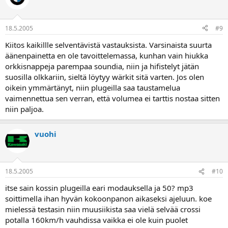
18.5.2005
#9
Kiitos kaikillle selventävistä vastauksista. Varsinaista suurta
äänenpainetta en ole tavoittelemassa, kunhan vain hiukka
orkkisnappeja parempaa soundia, niin ja hifistelyt jätän
suosilla olkkariin, sieltä löytyy wärkit sitä varten. Jos olen
oikein ymmärtänyt, niin plugeilla saa taustamelua
vaimennettua sen verran, että volumea ei tarttis nostaa sitten
niin paljoa.
vuohi
18.5.2005
#10
itse sain kossin plugeilla eari modauksella ja 50? mp3
soittimella ihan hyvän kokoonpanon aikaseksi ajeluun. koe
mielessä testasin niin muusiikista saa vielä selvää crossi
potalla 160km/h vauhdissa vaikka ei ole kuin puolet