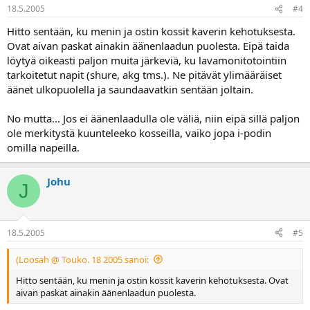
18.5.2005
#4
Hitto sentään, ku menin ja ostin kossit kaverin kehotuksesta.
Ovat aivan paskat ainakin äänenlaadun puolesta. Eipä taida
löytyä oikeasti paljon muita järkeviä, ku lavamonitotointiin
tarkoitetut napit (shure, akg tms.). Ne pitävät ylimääräiset
äänet ulkopuolella ja saundaavatkin sentään joltain.
No mutta... Jos ei äänenlaadulla ole väliä, niin eipä sillä paljon
ole merkitystä kuunteleeko kosseilla, vaiko jopa i-podin
omilla napeilla.
Johu
J
18.5.2005
#5
(Loosah @ Touko. 18 2005 sanoi:
Hitto sentään, ku menin ja ostin kossit kaverin kehotuksesta. Ovat
aivan paskat ainakin äänenlaadun puolesta.