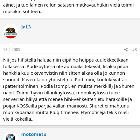
äänet ja tuollainen reilun satasen matkavauhtikin vielä toimii
musiikin suhteen..
JaL3
18.5.2005
#8
Nii jos hifistellä haluaa niin eipä ne huippukuulokkeetkaan
tollasessa iPodikäytössä ole autuaaksitekevät, lisäksi pitää
hankkia kuulokevahvistin niin sitten alkaa olla jo kunnon
soundit. Kaverilla on yhdistelmä iPod mini, kuulokevaffari
(patteritoiminen iPodia isompi, en muista merkkiä) ja Shuren
napit. Toimii hyvin fillarikäytössä, mopokäytössä tulee
senverran hälyä että menee hihi-vehkeitten etu harakoille ja
poijanKOSSeilla pärjää vallan mainiosti. Shuret ei mahtunu
mun kypärään mutta Plugit menee. Etymoticeja tekis mieli
vielä kokeilla...
motometu