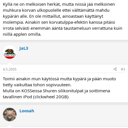
a
Kyllä ne on melkoisen herkät, mutta niissä jää melkoinen
muhkura korvan ulkopuolelle ettei välttämättä mahdu
kypärän alle. En ole mittaillut, ainoastaan käyttänyt
molempia. Ainakin sen korvatulppa-efektin kanssa pitäisi
irrota selvästi enemmän ääntä taustameluun verrattuna kuin
niillä applen omilla.
JaL3
4.5.2005
#3
Toimii ainakin mun käytössä mutta kypärä ja pään muoto
tietty vaikuttaa tohon sopivuuteen.
Mulla on KOSSeissa Shuren silikonitulpat ja soittimena
tavallinen iPod (clickwheel 20GB)
Loosah