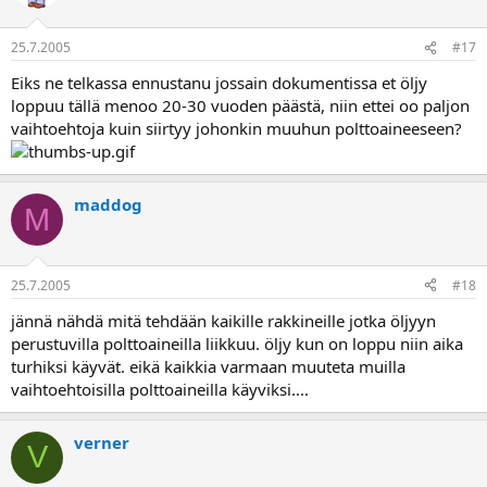
25.7.2005
#17
Eiks ne telkassa ennustanu jossain dokumentissa et öljy
loppuu tällä menoo 20-30 vuoden päästä, niin ettei oo paljon
vaihtoehtoja kuin siirtyy johonkin muuhun polttoaineeseen?
maddog
M
25.7.2005
#18
jännä nähdä mitä tehdään kaikille rakkineille jotka öljyyn
perustuvilla polttoaineilla liikkuu. öljy kun on loppu niin aika
turhiksi käyvät. eikä kaikkia varmaan muuteta muilla
vaihtoehtoisilla polttoaineilla käyviksi....
verner
V