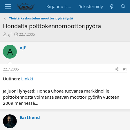
Kirjaudu sisään
Rekisteröidy
Yleistä keskustelua moottoripyöräilystä
Hondalta polttokennomoottoripyörä
K
A
ajf
22.7.2005
e
l
s
o
ajf
A
k
i
u
t
s
u
t
s
22.7.2005
#1
e
p
l
ä
Uutinen:
Linkki
u
i
n
v
Ja juoni lyhyesti: Honda uhoaa tuovansa markkinoille
a
ä
polttokennosta voimansa saavan moottoripyörän vuoteen
l
o
2009 mennessä...
i
t
Earthend
t
a
j