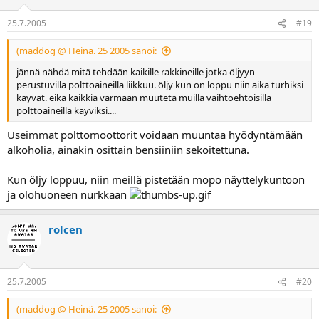
25.7.2005
#19
(maddog @ Heinä. 25 2005 sanoi:
jännä nähdä mitä tehdään kaikille rakkineille jotka öljyyn
perustuvilla polttoaineilla liikkuu. öljy kun on loppu niin aika turhiksi
käyvät. eikä kaikkia varmaan muuteta muilla vaihtoehtoisilla
polttoaineilla käyviksi....
Useimmat polttomoottorit voidaan muuntaa hyödyntämään
alkoholia, ainakin osittain bensiiniin sekoitettuna.
Kun öljy loppuu, niin meillä pistetään mopo näyttelykuntoon
ja olohuoneen nurkkaan
rolcen
25.7.2005
#20
(maddog @ Heinä. 25 2005 sanoi: