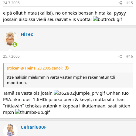
24.7.2005
#15
eipä ollut hintaa (kallis!), no onneks bensan hinta kai pysyy
jossain aisoissa vielä seuraavat viis vuotta!
HiTec
25.7.2005
#16
(rolcen @ Heinä. 23 2005 sanoi:
Itse näkisin mielummin varta vasten mp:hen rakennetun tdi
moottorin.
Tämä se vasta ois jotain
Onhan tuo
PSA:nkin uusi 1.6HDi jo aika pieni & kevyt, mutta silti ihan
"riittävän" tehokas autonkin koppaa liikuttamaan, saati sitten
mp:n
Cebari600F