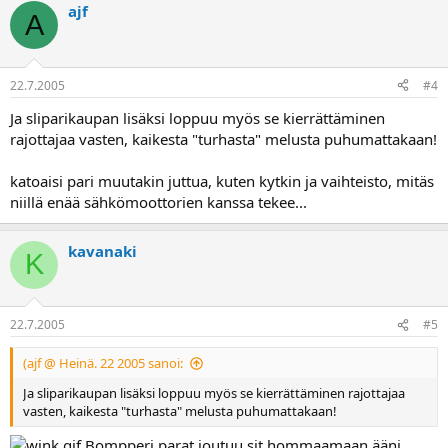
ajf
A
22.7.2005
#4
Ja sliparikaupan lisäksi loppuu myös se kierrättäminen
rajottajaa vasten, kaikesta "turhasta" melusta puhumattakaan!
katoaisi pari muutakin juttua, kuten kytkin ja vaihteisto, mitäs
niillä enää sähkömoottorien kanssa tekee...
kavanaki
K
22.7.2005
#5
(ajf @ Heinä. 22 2005 sanoi:
Ja sliparikaupan lisäksi loppuu myös se kierrättäminen rajottajaa
vasten, kaikesta "turhasta" melusta puhumattakaan!
Bompperi parat joutuu sit hommaamaan ääni