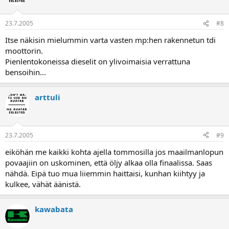
23.7.2005
#8
Itse näkisin mielummin varta vasten mp:hen rakennetun tdi
moottorin.
Pienlentokoneissa dieselit on ylivoimaisia verrattuna
bensoihin...
arttuli
23.7.2005
#9
eiköhän me kaikki kohta ajella tommosilla jos maailmanlopun
povaajiin on uskominen, että öljy alkaa olla finaalissa. Saas
nähdä. Eipä tuo mua liiemmin haittaisi, kunhan kiihtyy ja
kulkee, vähät äänistä.
kawabata