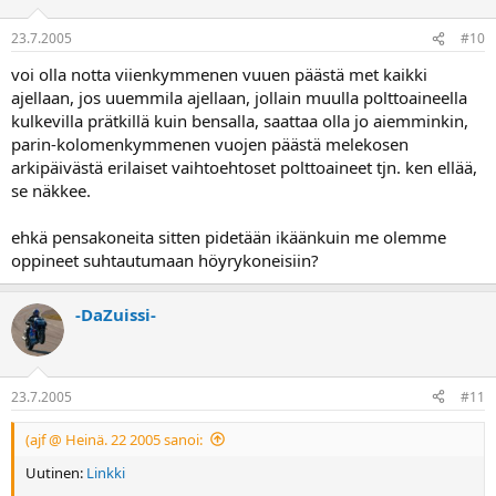
23.7.2005
#10
voi olla notta viienkymmenen vuuen päästä met kaikki
ajellaan, jos uuemmila ajellaan, jollain muulla polttoaineella
kulkevilla prätkillä kuin bensalla, saattaa olla jo aiemminkin,
parin-kolomenkymmenen vuojen päästä melekosen
arkipäivästä erilaiset vaihtoehtoset polttoaineet tjn. ken ellää,
se näkkee.
ehkä pensakoneita sitten pidetään ikäänkuin me olemme
oppineet suhtautumaan höyrykoneisiin?
-DaZuissi-
23.7.2005
#11
(ajf @ Heinä. 22 2005 sanoi:
Uutinen:
Linkki