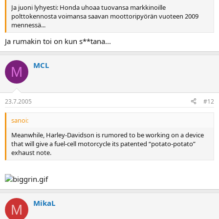
Ja juoni lyhyesti: Honda uhoaa tuovansa markkinoille
polttokennosta voimansa saavan moottoripyörän vuoteen 2009
mennessä...
Ja rumakin toi on kun s**tana...
MCL
M
23.7.2005
#12
sanoi:
Meanwhile, Harley-Davidson is rumored to be working on a device
that will give a fuel-cell motorcycle its patented “potato-potato”
exhaust note.
MikaL
M