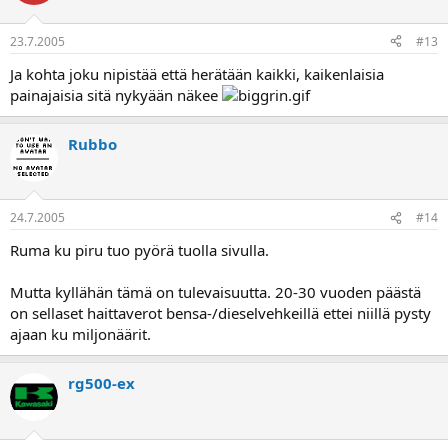
23.7.2005
#13
Ja kohta joku nipistää että herätään kaikki, kaikenlaisia
painajaisia sitä nykyään näkee
Rubbo
24.7.2005
#14
Ruma ku piru tuo pyörä tuolla sivulla.
Mutta kyllähän tämä on tulevaisuutta. 20-30 vuoden päästä
on sellaset haittaverot bensa-/dieselvehkeillä ettei niillä pysty
ajaan ku miljonäärit.
rg500-ex