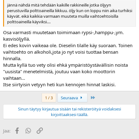
jännä nähdä mitä tehdään kaikille rakkineille jotka öljyyn
perustuvilla polttoaineilla liikkuu. öljy kun on loppu niin aika turhiksi
käyvät. eikä kaikkia varmaan muuteta muilla vaihtoehtoisilla
polttoaineilla käyviksi....
Osa varmasti muutetaan toimimaan rypsi-,hamppu-,ym.
kasvisöljyllä.
Ei edes kovin vaikeaa ole. Dieselin tilalle käy suoraan. Toinen
vaihtoehto on alkoholi,jota jo nyt voisi tuottaa bensan
hinnalla.
Mutta kyllä tuo vety olisi ehkä ympäristöystävällisin noista
"uusista" menetelmistä, joutuu vaan koko moottorin
vaihtaan...
Itse siirtyisin vetyyn heti kun kennojen hinnat laskisi.
Last
1 / 3
Seuraava
Sinun täytyy kirjautua sisään tai rekisteröityä voidaksesi
kirjoittaaksesi täällä.
Facebook
WhatsApp
Linkki
Jaa: